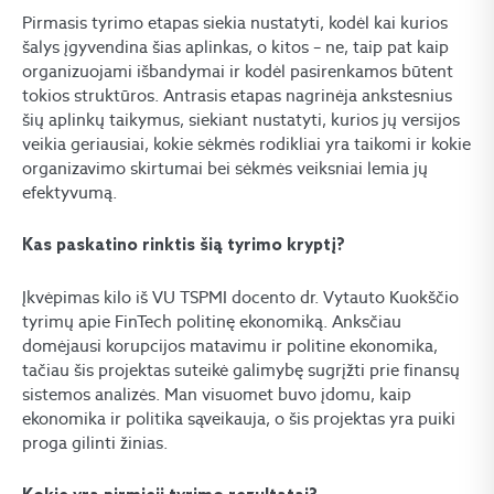
Pirmasis tyrimo etapas siekia nustatyti, kodėl kai kurios
šalys įgyvendina šias aplinkas, o kitos – ne, taip pat kaip
organizuojami išbandymai ir kodėl pasirenkamos būtent
tokios struktūros. Antrasis etapas nagrinėja ankstesnius
šių aplinkų taikymus, siekiant nustatyti, kurios jų versijos
veikia geriausiai, kokie sėkmės rodikliai yra taikomi ir kokie
organizavimo skirtumai bei sėkmės veiksniai lemia jų
efektyvumą.
Kas paskatino rinktis šią tyrimo kryptį?
Įkvėpimas kilo iš VU TSPMI docento dr. Vytauto Kuokščio
tyrimų apie FinTech politinę ekonomiką. Anksčiau
domėjausi korupcijos matavimu ir politine ekonomika,
tačiau šis projektas suteikė galimybę sugrįžti prie finansų
sistemos analizės. Man visuomet buvo įdomu, kaip
ekonomika ir politika sąveikauja, o šis projektas yra puiki
proga gilinti žinias.