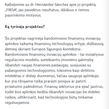
Kalbėjomės su dr. Hernández Sánchez apie jo projektą
„FIRSA“, jau pasiektus rezultatus, iššūkius ir temos
pasirinkimo motyvus.
Ką tyrinėja projektas?
Šis projektas nagrinėja bandomosios finansinių inovacijų
aplinkos taikymą finansinių technologijų srityje, didžiausią
dėmesį skiriant Europos Sąjungos kontekstui.
Bandomosios finansinių inovacijų aplinkos – tai inovatyvus
reguliacinis modelis, suteikiantis įmonėms galimybę
išbandyti naujas finansines paslaugas, susijusias su
pažangiomis technologijomis, tokiomis kaip dirbtinis
intelektas ir didieji duomenys, tačiau saugioje aplinkoje,
kur yra ribojama rizika prarasti pinigus ar patirti
privatumo pažeidimus. Finansų sektorius yra ypač jautrus,
todėl šios aplinkos leidžia išbandyti inovacijas be didelės
rizikos, užtikrinant, kad technologijos būtų tinkamai
reguliuojamos.