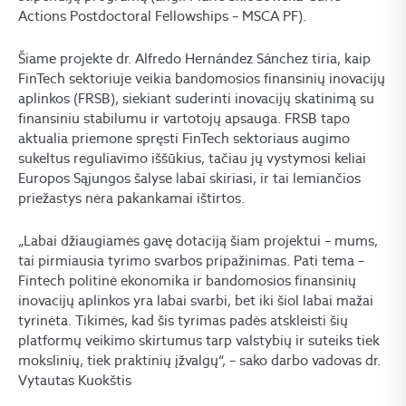
Actions Postdoctoral Fellowships – MSCA PF).
Šiame projekte dr. Alfredo Hernández Sánchez tiria, kaip
FinTech sektoriuje veikia bandomosios finansinių inovacijų
aplinkos (FRSB), siekiant suderinti inovacijų skatinimą su
finansiniu stabilumu ir vartotojų apsauga. FRSB tapo
aktualia priemone spręsti FinTech sektoriaus augimo
sukeltus reguliavimo iššūkius, tačiau jų vystymosi keliai
Europos Sąjungos šalyse labai skiriasi, ir tai lemiančios
priežastys nėra pakankamai ištirtos.
„Labai džiaugiamės gavę dotaciją šiam projektui – mums,
tai pirmiausia tyrimo svarbos pripažinimas. Pati tema –
Fintech politinė ekonomika ir bandomosios finansinių
inovacijų aplinkos yra labai svarbi, bet iki šiol labai mažai
tyrinėta. Tikimės, kad šis tyrimas padės atskleisti šių
platformų veikimo skirtumus tarp valstybių ir suteiks tiek
mokslinių, tiek praktinių įžvalgų“, – sako darbo vadovas dr.
Vytautas Kuokštis