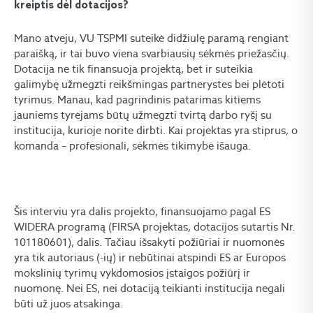
kreiptis dėl dotacijos?
Mano atveju, VU TSPMI suteikė didžiulę paramą rengiant
paraišką, ir tai buvo viena svarbiausių sėkmės priežasčių.
Dotacija ne tik finansuoja projektą, bet ir suteikia
galimybę užmegzti reikšmingas partnerystes bei plėtoti
tyrimus. Manau, kad pagrindinis patarimas kitiems
jauniems tyrėjams būtų užmegzti tvirtą darbo ryšį su
institucija, kurioje norite dirbti. Kai projektas yra stiprus, o
komanda – profesionali, sėkmės tikimybė išauga.
Šis interviu yra dalis projekto, finansuojamo pagal ES
WIDERA programą (FIRSA projektas, dotacijos sutartis Nr.
101180601), dalis. Tačiau išsakyti požiūriai ir nuomonės
yra tik autoriaus (-ių) ir nebūtinai atspindi ES ar Europos
mokslinių tyrimų vykdomosios įstaigos požiūrį ir
nuomonę. Nei ES, nei dotaciją teikianti institucija negali
būti už juos atsakinga.