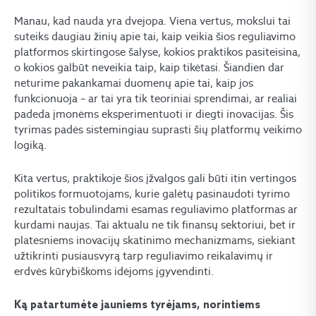
Manau, kad nauda yra dvejopa. Viena vertus, mokslui tai
suteiks daugiau žinių apie tai, kaip veikia šios reguliavimo
platformos skirtingose šalyse, kokios praktikos pasiteisina,
o kokios galbūt neveikia taip, kaip tikėtasi. Šiandien dar
neturime pakankamai duomenų apie tai, kaip jos
funkcionuoja – ar tai yra tik teoriniai sprendimai, ar realiai
padeda įmonėms eksperimentuoti ir diegti inovacijas. Šis
tyrimas padės sistemingiau suprasti šių platformų veikimo
logiką.
Kita vertus, praktikoje šios įžvalgos gali būti itin vertingos
politikos formuotojams, kurie galėtų pasinaudoti tyrimo
rezultatais tobulindami esamas reguliavimo platformas ar
kurdami naujas. Tai aktualu ne tik finansų sektoriui, bet ir
platesniems inovacijų skatinimo mechanizmams, siekiant
užtikrinti pusiausvyrą tarp reguliavimo reikalavimų ir
erdvės kūrybiškoms idėjoms įgyvendinti.
Ką patartumėte jauniems tyrėjams, norintiems