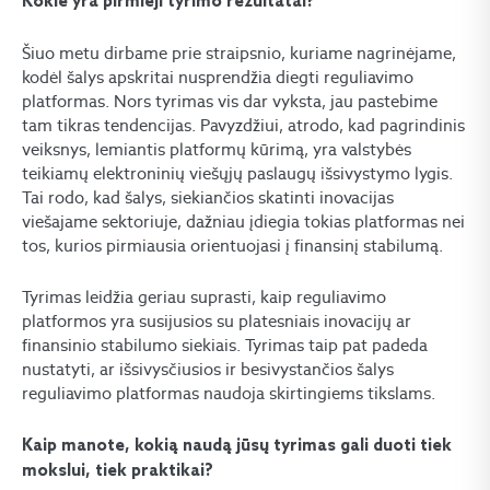
Kokie yra pirmieji tyrimo rezultatai?
Šiuo metu dirbame prie straipsnio, kuriame nagrinėjame,
kodėl šalys apskritai nusprendžia diegti reguliavimo
platformas. Nors tyrimas vis dar vyksta, jau pastebime
tam tikras tendencijas. Pavyzdžiui, atrodo, kad pagrindinis
veiksnys, lemiantis platformų kūrimą, yra valstybės
teikiamų elektroninių viešųjų paslaugų išsivystymo lygis.
Tai rodo, kad šalys, siekiančios skatinti inovacijas
viešajame sektoriuje, dažniau įdiegia tokias platformas nei
tos, kurios pirmiausia orientuojasi į finansinį stabilumą.
Tyrimas leidžia geriau suprasti, kaip reguliavimo
platformos yra susijusios su platesniais inovacijų ar
finansinio stabilumo siekiais. Tyrimas taip pat padeda
nustatyti, ar išsivysčiusios ir besivystančios šalys
reguliavimo platformas naudoja skirtingiems tikslams.
Kaip manote, kokią naudą jūsų tyrimas gali duoti tiek
mokslui, tiek praktikai?