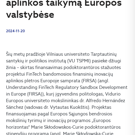
aplinkos taikymą Europos
valstybėse
2024-11-20
Šių metų pradžioje Vilniaus universiteto Tarptautinių
santykių ir politikos institutą (VU TSPMI) pasiekė džiugi
žinia – skirtas finansavimas podoktorantūros stažuotės
projektui FinTech bandomosios finansinių inovacijų
aplinkos plėtros Europoje samprata (FIRSA) (angl.
Understanding FinTech Regulatory Sandbox Development
in Europe (FIRSA)), kurį įgyvendins politologas, Vidurio
Europos universiteto mokslininkas dr. Alfredo Hernández
Sánchez (vadovas dr. Vytautas Kuokštis). Projektas
finansuojamas pagal Europos Sąjungos bendrosios
mokslinių tyrimų ir inovacijų programos „Europos
horizontas“ Marie Skłodowskos-Curie podoktorantūros
stipendijų programą (angl. Marie Skłodowska-Curie