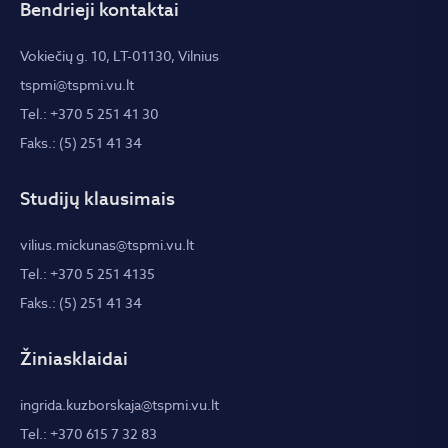
Bendrieji kontaktai
Vokiečių g. 10, LT-01130, Vilnius
tspmi@tspmi.vu.lt
Tel.: +370 5 251 41 30
Faks.: (5) 251 41 34
Studijų klausimais
vilius.mickunas@tspmi.vu.lt
Tel.: +370 5 251 4135
Faks.: (5) 251 41 34
Žiniasklaidai
ingrida.kuzborskaja@tspmi.vu.lt
Tel.: +370 615 7 32 83