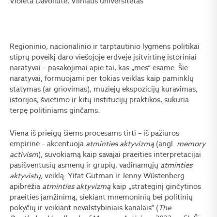
Violeta Davoliūtė, Vilniaus universitetas
Regioninio, nacionalinio ir tarptautinio lygmens politikai
stiprų poveikį daro viešojoje erdvėje įsitvirtinę istoriniai
naratyvai – pasakojimai apie tai, kas „mes“ esame. Šie
naratyvai, formuojami per tokias veiklas kaip paminklų
statymas (ar griovimas), muziejų ekspozicijų kuravimas,
istorijos, švietimo ir kitų institucijų praktikos, sukuria
terpę politiniams ginčams.
Viena iš prieigų šiems procesams tirti – iš pažiūros
empirinė – akcentuoja
atminties aktyvizmą
(angl.
memory
activism
), suvokiamą kaip savajai praeities interpretacijai
pasišventusių asmenų ir grupių, vadinamųjų
atminties
aktyvistų,
veiklą. Yifat Gutman ir Jenny Wüstenberg
apibrėžia
atminties aktyvizmą
kaip „strateginį ginčytinos
praeities įamžinimą, siekiant mnemoninių bei politinių
pokyčių ir veikiant nevalstybiniais kanalais“ (
The