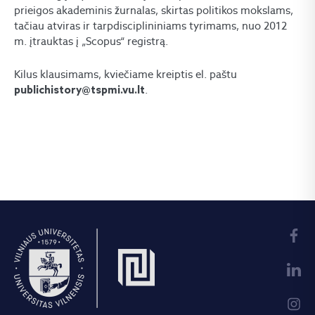
prieigos akademinis žurnalas, skirtas politikos mokslams,
tačiau atviras ir tarpdisciplininiams tyrimams, nuo 2012
m. įtrauktas į „Scopus“ registrą.
Kilus klausimams, kviečiame kreiptis el. paštu
.
publichistory@tspmi.vu.lt