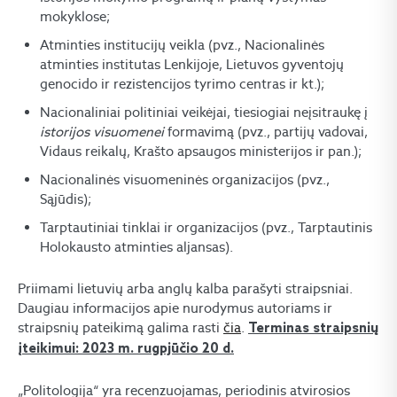
mokyklose;
Atminties institucijų veikla (pvz., Nacionalinės
atminties institutas Lenkijoje, Lietuvos gyventojų
genocido ir rezistencijos tyrimo centras ir kt.);
Nacionaliniai politiniai veikėjai, tiesiogiai neįsitraukę į
istorijos visuomenei
formavimą (pvz., partijų vadovai,
Vidaus reikalų, Krašto apsaugos ministerijos ir pan.);
Nacionalinės visuomeninės organizacijos (pvz.,
Sąjūdis);
Tarptautiniai tinklai ir organizacijos (pvz., Tarptautinis
Holokausto atminties aljansas).
Priimami lietuvių arba anglų kalba parašyti straipsniai.
Daugiau informacijos apie nurodymus autoriams ir
straipsnių pateikimą galima rasti
čia
.
Terminas straipsnių
įteikimui: 2023 m. rugpjūčio 20 d.
„Politologija“ yra recenzuojamas, periodinis atvirosios