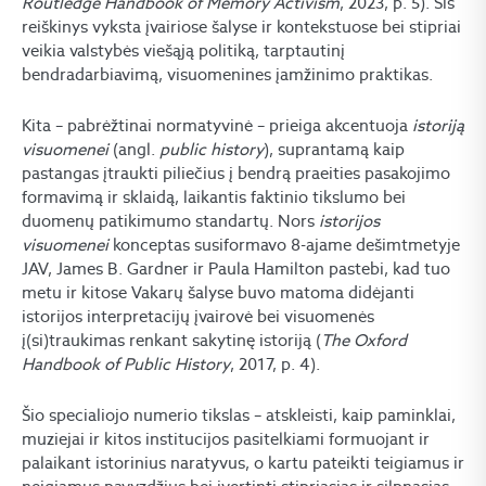
Routledge Handbook of Memory Activism
, 2023, p. 5). Šis
reiškinys vyksta įvairiose šalyse ir kontekstuose bei stipriai
veikia valstybės viešąją politiką, tarptautinį
bendradarbiavimą, visuomenines įamžinimo praktikas.
Kita – pabrėžtinai normatyvinė – prieiga akcentuoja
istoriją
visuomenei
(angl.
public history
), suprantamą kaip
pastangas įtraukti piliečius į bendrą praeities pasakojimo
formavimą ir sklaidą, laikantis faktinio tikslumo bei
duomenų patikimumo standartų. Nors
istorijos
visuomenei
konceptas susiformavo 8-ajame dešimtmetyje
JAV, James B. Gardner ir Paula Hamilton pastebi, kad tuo
metu ir kitose Vakarų šalyse buvo matoma didėjanti
istorijos interpretacijų įvairovė bei visuomenės
į(si)traukimas renkant sakytinę istoriją (
The Oxford
Handbook of Public History
, 2017, p. 4).
Šio specialiojo numerio tikslas – atskleisti, kaip paminklai,
muziejai ir kitos institucijos pasitelkiami formuojant ir
palaikant istorinius naratyvus, o kartu pateikti teigiamus ir