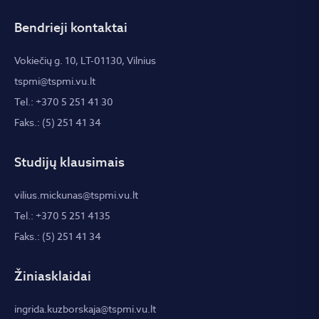
Bendrieji kontaktai
Vokiečių g. 10, LT-01130, Vilnius
tspmi@tspmi.vu.lt
Tel.: +370 5 251 41 30
Faks.: (5) 251 41 34
Studijų klausimais
vilius.mickunas@tspmi.vu.lt
Tel.: +370 5 251 4135
Faks.: (5) 251 41 34
Žiniasklaidai
ingrida.kuzborskaja@tspmi.vu.lt