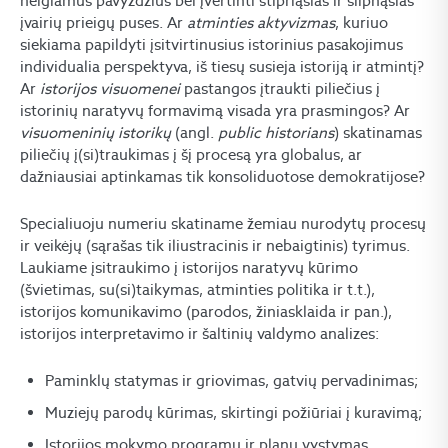
neigiamus pavyzdžius bei įvertinti stipriąsias ir silpnąsias
įvairių prieigų puses. Ar
atminties aktyvizmas
, kuriuo
siekiama papildyti įsitvirtinusius istorinius pasakojimus
individualia perspektyva, iš tiesų susieja istoriją ir atmintį?
Ar
istorijos visuomenei
pastangos įtraukti piliečius į
istorinių naratyvų formavimą visada yra prasmingos? Ar
visuomeninių istorikų
(angl.
public historians
) skatinamas
piliečių į(si)traukimas į šį procesą yra globalus, ar
dažniausiai aptinkamas tik konsoliduotose demokratijose?
Specialiuoju numeriu skatiname žemiau nurodytų procesų
ir veikėjų (sąrašas tik iliustracinis ir nebaigtinis) tyrimus.
Laukiame įsitraukimo į istorijos naratyvų kūrimo
(švietimas, su(si)taikymas, atminties politika ir t.t.),
istorijos komunikavimo (parodos, žiniasklaida ir pan.),
istorijos interpretavimo ir šaltinių valdymo analizes:
Paminklų statymas ir griovimas, gatvių pervadinimas;
Muziejų parodų kūrimas, skirtingi požiūriai į kuravimą;
Istorijos mokymo programų ir planų vystymas