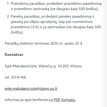
Pranešimų paraiškas, pridedant pranešimo pavadinimą
ir pranešimo santrauką (ne daugiau kaip 500 žodžių),
Panelių paraiškas, pridedant panelės pavadinimą ir
glaustą jos idėjos aprašymą, taip pat numatomus
pranešimus (3-4) ir jų santraukas (ne daugiau kaip 500
žodžių).
Paraiškų įteikimo terminas 2016 m. spalio 25 d.
Kontaktai:
Eglė Maliukevičiūtė, Vokiečių g. 10-207, Vilnius;
tel. 2514148;
egle.maliukeviciute@tspmi.vu.lt
Informacija apie konferenciją
PDF formatu.