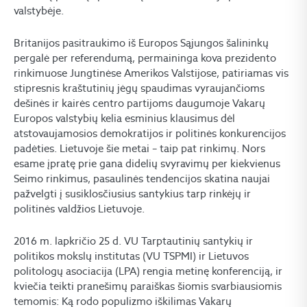
valstybėje.
Britanijos pasitraukimo iš Europos Sąjungos šalininkų
pergalė per referendumą, permaininga kova prezidento
rinkimuose Jungtinėse Amerikos Valstijose, patiriamas vis
stipresnis kraštutinių jėgų spaudimas vyraujančioms
dešinės ir kairės centro partijoms daugumoje Vakarų
Europos valstybių kelia esminius klausimus dėl
atstovaujamosios demokratijos ir politinės konkurencijos
padėties. Lietuvoje šie metai – taip pat rinkimų. Nors
esame įpratę prie gana didelių svyravimų per kiekvienus
Seimo rinkimus, pasaulinės tendencijos skatina naujai
pažvelgti į susiklosčiusius santykius tarp rinkėjų ir
politinės valdžios Lietuvoje.
2016 m. lapkričio 25 d. VU Tarptautinių santykių ir
politikos mokslų institutas (VU TSPMI) ir Lietuvos
politologų asociacija (LPA) rengia metinę konferenciją, ir
kviečia teikti pranešimų paraiškas šiomis svarbiausiomis
temomis: Ką rodo populizmo iškilimas Vakarų