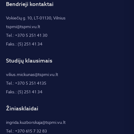
Bendrieji kontaktai
Vokiečių g. 10, LT-01130, Vilnius
tspmi@tspmi.vu.lt
Tel.: +370 5 251 41 30
Faks.: (5) 251 41 34
Studijų klausimais
vilius.mickunas@tspmi.vu.lt
Tel.: +370 5 251 4135
Faks.: (5) 251 41 34
Žiniasklaidai
ingrida.kuzborskaja@tspmi.vu.lt
Tel.: +370 615 7 32 83