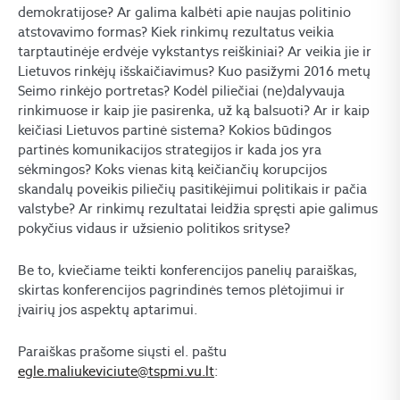
demokratijose? Ar galima kalbėti apie naujas politinio
atstovavimo formas? Kiek rinkimų rezultatus veikia
tarptautinėje erdvėje vykstantys reiškiniai? Ar veikia jie ir
Lietuvos rinkėjų išskaičiavimus? Kuo pasižymi 2016 metų
Seimo rinkėjo portretas? Kodėl piliečiai (ne)dalyvauja
rinkimuose ir kaip jie pasirenka, už ką balsuoti? Ar ir kaip
keičiasi Lietuvos partinė sistema? Kokios būdingos
partinės komunikacijos strategijos ir kada jos yra
sėkmingos? Koks vienas kitą keičiančių korupcijos
skandalų poveikis piliečių pasitikėjimui politikais ir pačia
valstybe? Ar rinkimų rezultatai leidžia spręsti apie galimus
pokyčius vidaus ir užsienio politikos srityse?
Be to, kviečiame teikti konferencijos panelių paraiškas,
skirtas konferencijos pagrindinės temos plėtojimui ir
įvairių jos aspektų aptarimui.
Paraiškas prašome siųsti el. paštu
egle.maliukeviciute@tspmi.vu.lt
: