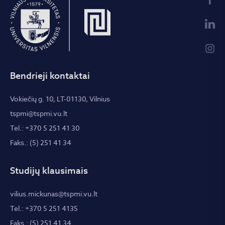
Bendrieji kontaktai
Vokiečių g. 10, LT-01130, Vilnius
tspmi@tspmi.vu.lt
Tel.: +370 5 251 41 30
Faks.: (5) 251 41 34
Studijų klausimais
vilius.mickunas@tspmi.vu.lt
Tel.: +370 5 251 4135
Faks.: (5) 251 41 34