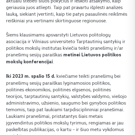
aktualu stebėti šiuos pokyčius ir ieškoti atsakymo, kaip
geriausia juos atliepti. Taip pat pravartu išplėsti analizės
lauką, siekiant įvertinti, kaip tie patys pasaulinės reikšmės
reiškiniai yra vertinami skirtinguose regionuose.
Šiems klausimams apsvarstyti Lietuvos politologų
asociacija ir Vilniaus universiteto Tarptautinių santykių ir
politikos mokslų institutas kviečia teikti pranešimų ir/ar
pranešimų sesijų paraiškas
metinei Lietuvos politikos
.
mokslų konferencijai
kviečiame teikti pranešimų bei
Iki 2023 m. spalio 15 d.
pranešimų sesijų paraiškas lyginamosios politikos,
politinės ekonomikos, politinės elgsenos, politinės
teorijos, tarptautinių santykių, valstybės valdymo, viešojo
administravimo, užsienio, saugumo bei gynybos politikos
temomis, taip pat laukiami tarpdisciplininiai pranešimai.
Laukiami pranešimai, pristatantys šiais metais
įgyvendintus politikos mokslų tyrimus, rengiamas ar jau
paskelbtas publikacijas, o kartu – ir šiuo metu vykdomus