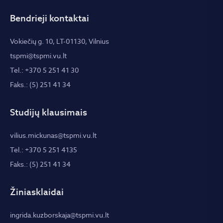
Bendrieji kontaktai
Vokiečių g. 10, LT-01130, Vilnius
tspmi@tspmi.vu.lt
Tel.: +370 5 251 41 30
Faks.: (5) 251 41 34
Studijų klausimais
vilius.mickunas@tspmi.vu.lt
Tel.: +370 5 251 4135
Faks.: (5) 251 41 34
Žiniasklaidai
ingrida.kuzborskaja@tspmi.vu.lt