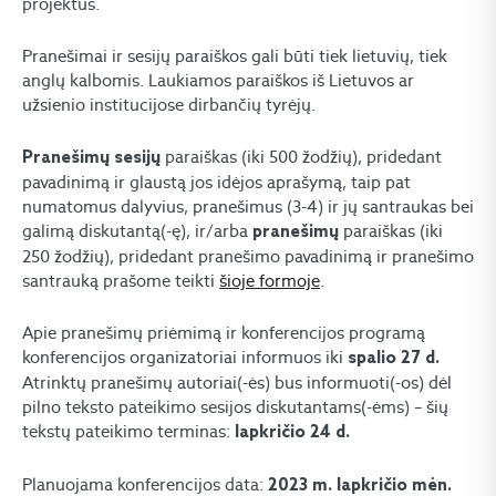
projektus.
Pranešimai ir sesijų paraiškos gali būti tiek lietuvių, tiek
anglų kalbomis. Laukiamos paraiškos iš Lietuvos ar
užsienio institucijose dirbančių tyrėjų.
paraiškas (iki 500 žodžių), pridedant
Pranešimų sesijų
pavadinimą ir glaustą jos idėjos aprašymą, taip pat
numatomus dalyvius, pranešimus (3-4) ir jų santraukas bei
galimą diskutantą(-ę), ir/arba
paraiškas (iki
pranešimų
250 žodžių), pridedant pranešimo pavadinimą ir pranešimo
santrauką prašome teikti
šioje formoje
.
Apie pranešimų priėmimą ir konferencijos programą
konferencijos organizatoriai informuos iki
spalio 27 d.
Atrinktų pranešimų autoriai(-ės) bus informuoti(-os) dėl
pilno teksto pateikimo sesijos diskutantams(-ėms) – šių
tekstų pateikimo terminas:
lapkričio 24 d.
Planuojama konferencijos data:
2023 m. lapkričio mėn.