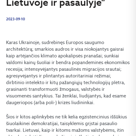
Lietuvoje ir pasaulyje“
2023-09-10
Karas Ukrainoje, sudrebinęs Europos saugumo
architektūrą; smarkios audros ir visa niokojantys gaisrai
kaip artėjančios klimato apokalipsės pranašai; sunkiai
valdomi kainų šuoliai ir bendra popandeminės ekonomikos
recesija; intensyvėjantys pasaulinės migracijos srautai;
agresyvėjantys ir plintantys autoritariniai režimai;
dirbtinio intelekto ir kitų pažangiųjų technologijų plėtra,
grasinanti transformuoti žmogaus, valstybės ir
visuomenės santykius. Tai ženklai, liudijantys, kad esame
daugeriopos (arba poli-) krizės liudininkai.
Šios ir kitos aplinkybės ne tik kelia egzistencinius iššūkius
šiuolaikinei demokratijai, taisyklėmis grįstai pasaulio
tvarkai. Lietuvai, kaip ir kitoms mažoms valstybėms, itin