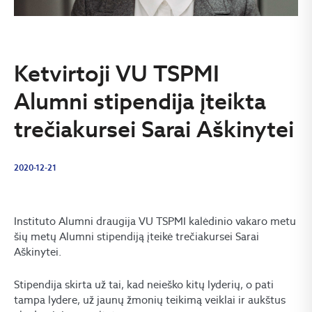
Ketvirtoji VU TSPMI
Alumni stipendija įteikta
trečiakursei Sarai Aškinytei
2020-12-21
Instituto Alumni draugija VU TSPMI kalėdinio vakaro metu
šių metų Alumni stipendiją įteikė trečiakursei Sarai
Aškinytei.
Stipendija skirta už tai, kad neieško kitų lyderių, o pati
tampa lydere, už jaunų žmonių teikimą veiklai ir aukštus