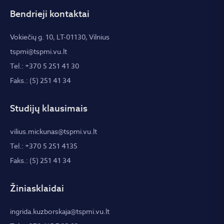
Bendrieji kontaktai
Vokiečių g. 10, LT-01130, Vilnius
tspmi@tspmi.vu.lt
Tel.: +370 5 251 41 30
Faks.: (5) 251 41 34
Studijų klausimais
vilius.mickunas@tspmi.vu.lt
Tel.: +370 5 251 4135
Faks.: (5) 251 41 34
Žiniasklaidai
ingrida.kuzborskaja@tspmi.vu.lt