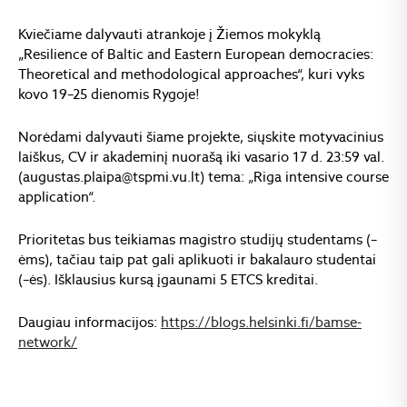
Kviečiame dalyvauti atrankoje į Žiemos mokyklą
„Resilience of Baltic and Eastern European democracies:
Theoretical and methodological approaches“, kuri vyks
kovo 19–25 dienomis Rygoje!
Norėdami dalyvauti šiame projekte, siųskite motyvacinius
laiškus, CV ir akademinį nuorašą iki vasario 17 d. 23:59 val.
(augustas.plaipa@tspmi.vu.lt) tema: „Riga intensive course
application“.
Prioritetas bus teikiamas magistro studijų studentams (–
ėms), tačiau taip pat gali aplikuoti ir bakalauro studentai
(–ės). Išklausius kursą įgaunami 5 ETCS kreditai.
Daugiau informacijos:
https://blogs.helsinki.fi/bamse-
network/