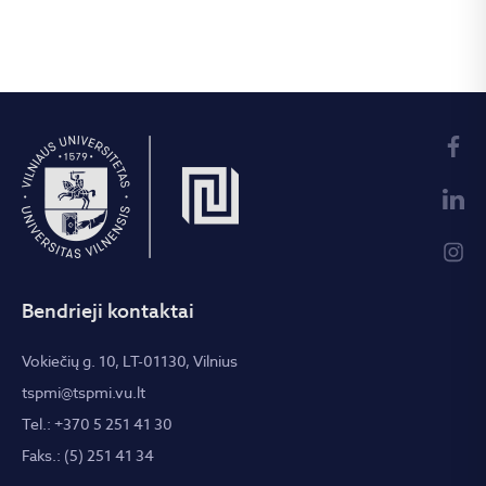
Bendrieji kontaktai
Vokiečių g. 10, LT-01130, Vilnius
tspmi@tspmi.vu.lt
Tel.: +370 5 251 41 30
Faks.: (5) 251 41 34