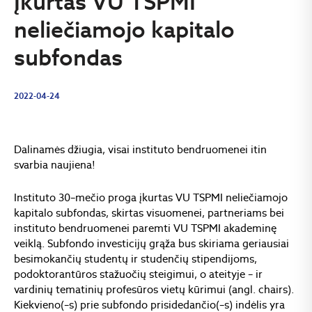
Įkurtas VU TSPMI
neliečiamojo kapitalo
subfondas
2022-04-24
Dalinamės džiugia, visai instituto bendruomenei itin
svarbia naujiena!
Instituto 30–mečio proga įkurtas VU TSPMI neliečiamojo
kapitalo subfondas, skirtas visuomenei, partneriams bei
instituto bendruomenei paremti VU TSPMI akademinę
veiklą. Subfondo investicijų grąža bus skiriama geriausiai
besimokančių studentų ir studenčių stipendijoms,
podoktorantūros stažuočių steigimui, o ateityje – ir
vardinių tematinių profesūros vietų kūrimui (angl. chairs).
Kiekvieno(–s) prie subfondo prisidedančio(–s) indėlis yra