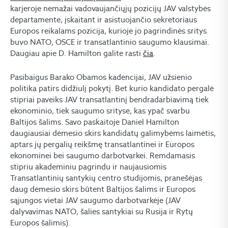
karjeroje nemažai vadovaujančiųjų pozicijų JAV valstybės
departamente, įskaitant ir asistuojančio sekretoriaus
Europos reikalams pozicija, kurioje jo pagrindinės sritys
buvo NATO, OSCE ir transatlantinio saugumo klausimai.
Daugiau apie D. Hamilton galite rasti
čia
.
Pasibaigus Barako Obamos kadencijai, JAV užsienio
politika patirs didžiulį pokytį. Bet kurio kandidato pergalė
stipriai paveiks JAV transatlantinį bendradarbiavimą tiek
ekonominio, tiek saugumo srityse, kas ypač svarbu
Baltijos šalims. Savo paskaitoje Daniel Hamilton
daugiausiai dėmesio skirs kandidatų galimybėms laimėtis,
aptars jų pergalių reikšmę transatlantinei ir Europos
ekonominei bei saugumo darbotvarkei. Remdamasis
stipriu akademiniu pagrindu ir naujausiomis
Transatlantinių santykių centro studijomis, pranešėjas
daug dėmesio skirs būtent Baltijos šalims ir Europos
sąjungos vietai JAV saugumo darbotvarkėje (JAV
dalyvavimas NATO, šalies santykiai su Rusija ir Rytų
Europos šalimis).