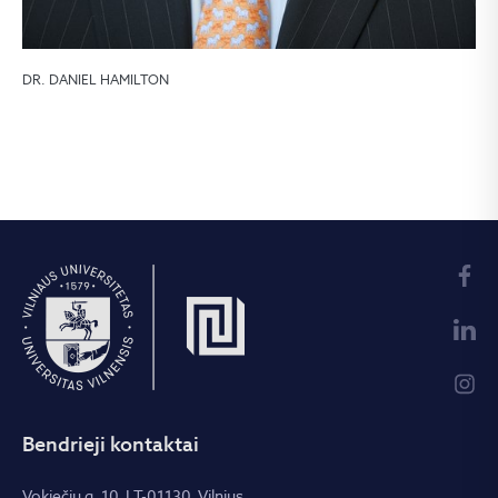
DR. DANIEL HAMILTON
Bendrieji kontaktai
Vokiečių g. 10, LT-01130, Vilnius