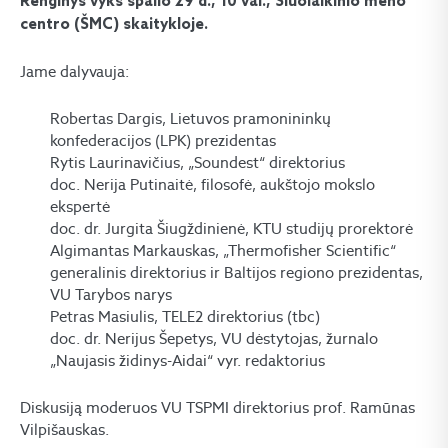
Renginys vyks spalio 29 d., 10 val., Šiuolaikinio meno
centro (ŠMC) skaitykloje.
Jame dalyvauja:
Robertas Dargis, Lietuvos pramonininkų
konfederacijos (LPK) prezidentas
Rytis Laurinavičius, „Soundest“ direktorius
doc. Nerija Putinaitė, filosofė, aukštojo mokslo
ekspertė
doc. dr. Jurgita Šiugždinienė, KTU studijų prorektorė
Algimantas Markauskas, „Thermofisher Scientific“
generalinis direktorius ir Baltijos regiono prezidentas,
VU Tarybos narys
Petras Masiulis, TELE2 direktorius (tbc)
doc. dr. Nerijus Šepetys, VU dėstytojas, žurnalo
„Naujasis židinys-Aidai“ vyr. redaktorius
Diskusiją moderuos VU TSPMI direktorius prof. Ramūnas
Vilpišauskas.