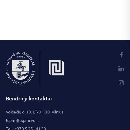
Bendrieji kontaktai
Vokiečių g. 10, LT-01130, Vilnius
tspmi@tspmi.vu.lt
Tel.: +370 5 251 41 30