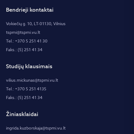
Bendrieji kontaktai
Vokiečių g. 10, LT-01130, Vilnius
tspmi@tspmi.vu.lt
Tel.: +370 5 251 41 30
Faks.: (5) 251 41 34
Studijų klausimais
vilius.mickunas@tspmi.vu.lt
Tel.: +370 5 251 4135
Faks.: (5) 251 41 34
Žiniasklaidai
ingrida.kuzborskaja@tspmi.vu.lt