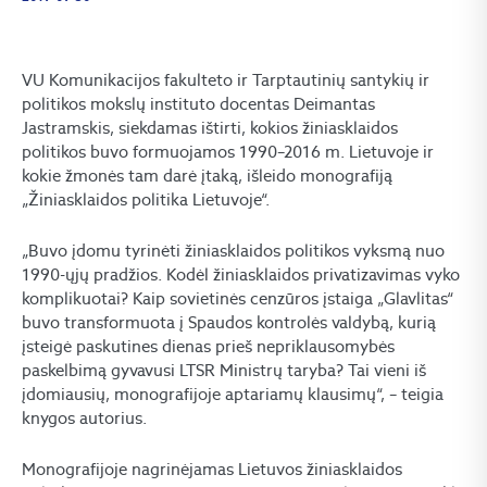
VU Komunikacijos fakulteto ir Tarptautinių santykių ir
politikos mokslų instituto docentas Deimantas
Jastramskis, siekdamas ištirti, kokios žiniasklaidos
politikos buvo formuojamos 1990–2016 m. Lietuvoje ir
kokie žmonės tam darė įtaką, išleido monografiją
„Žiniasklaidos politika Lietuvoje“.
„Buvo įdomu tyrinėti žiniasklaidos politikos vyksmą nuo
1990-ųjų pradžios. Kodėl žiniasklaidos privatizavimas vyko
komplikuotai? Kaip sovietinės cenzūros įstaiga „Glavlitas“
buvo transformuota į Spaudos kontrolės valdybą, kurią
įsteigė paskutines dienas prieš nepriklausomybės
paskelbimą gyvavusi LTSR Ministrų taryba? Tai vieni iš
įdomiausių, monografijoje aptariamų klausimų“, – teigia
knygos autorius.
Monografijoje nagrinėjamas Lietuvos žiniasklaidos