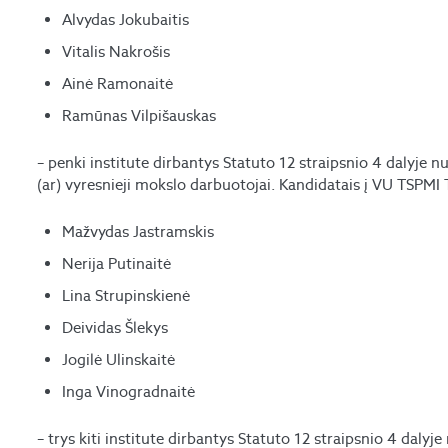
Alvydas Jokubaitis
Vitalis Nakrošis
Ainė Ramonaitė
Ramūnas Vilpišauskas
– penki institute dirbantys Statuto 12 straipsnio 4 dalyje n
(ar) vyresnieji mokslo darbuotojai. Kandidatais į VU TSPMI T
Mažvydas Jastramskis
Nerija Putinaitė
Lina Strupinskienė
Deividas Šlekys
Jogilė Ulinskaitė
Inga Vinogradnaitė
– trys kiti institute dirbantys Statuto 12 straipsnio 4 dalyj