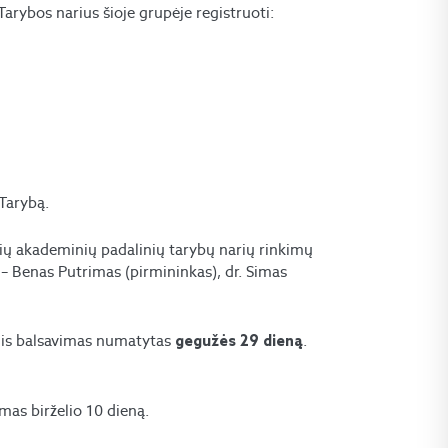
rybos narius šioje grupėje registruoti:
 Tarybą.
nių akademinių padalinių tarybų narių rinkimų
 – Benas Putrimas (pirmininkas), dr. Simas
inis balsavimas numatytas
.
gegužės 29 dieną
mas birželio 10 dieną.