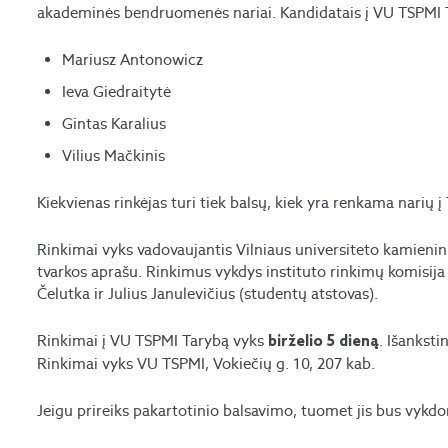
akademinės bendruomenės nariai. Kandidatais į VU TSPMI Ta
Mariusz Antonowicz
Ieva Giedraitytė
Gintas Karalius
Vilius Mačkinis
Kiekvienas rinkėjas turi tiek balsų, kiek yra renkama narių į
Rinkimai vyks vadovaujantis Vilniaus universiteto kamieni
tvarkos aprašu. Rinkimus vykdys instituto rinkimų komisija
Čelutka ir Julius Janulevičius (studentų atstovas).
Rinkimai į VU TSPMI Tarybą vyks
. Išankst
birželio 5 dieną
Rinkimai vyks VU TSPMI, Vokiečių g. 10, 207 kab.
Jeigu prireiks pakartotinio balsavimo, tuomet jis bus vykdo