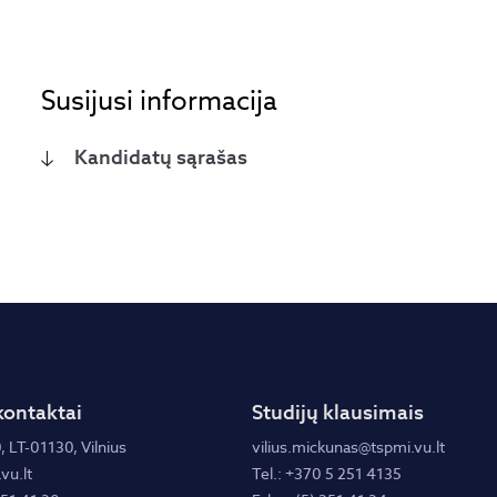
Susijusi informacija
Kandidatų sąrašas
kontaktai
Studijų klausimais
, LT-01130, Vilnius
vilius.mickunas@tspmi.vu.lt
vu.lt
Tel.: +370 5 251 4135