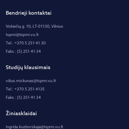
Bendrieji kontaktai
Vokiečių g. 10, LT-01130, Vilnius
tspmi@tspmi.vu.lt
Tel.: +370 5 251 41 30
Faks.: (5) 251 41 34
Studijų klausimais
vilius.mickunas@tspmi.vu.lt
Tel.: +370 5 251 4135
Faks.: (5) 251 41 34
Žiniasklaidai
ingrida.kuzborskaja@tspmi.vu.lt