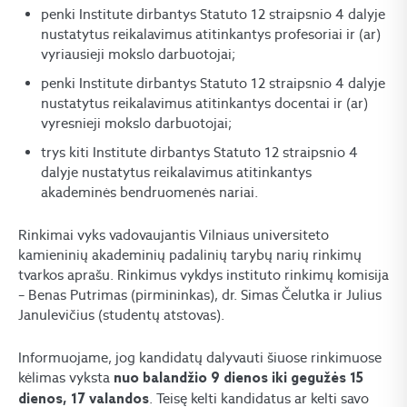
penki Institute dirbantys Statuto 12 straipsnio 4 dalyje
nustatytus reikalavimus atitinkantys profesoriai ir (ar)
vyriausieji mokslo darbuotojai;
penki Institute dirbantys Statuto 12 straipsnio 4 dalyje
nustatytus reikalavimus atitinkantys docentai ir (ar)
vyresnieji mokslo darbuotojai;
trys kiti Institute dirbantys Statuto 12 straipsnio 4
dalyje nustatytus reikalavimus atitinkantys
akademinės bendruomenės nariai.
Rinkimai vyks vadovaujantis Vilniaus universiteto
kamieninių akademinių padalinių tarybų narių rinkimų
tvarkos aprašu. Rinkimus vykdys instituto rinkimų komisija
– Benas Putrimas (pirmininkas), dr. Simas Čelutka ir Julius
Janulevičius (studentų atstovas).
Informuojame, jog kandidatų dalyvauti šiuose rinkimuose
kėlimas vyksta
nuo balandžio 9 dienos iki gegužės 15
. Teisę kelti kandidatus ar kelti savo
dienos, 17 valandos