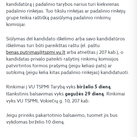
kandidatūrą į padalinio tarybos narius turi kiekvienas
padalinio rinkėjas. Tuo tikslu rinkėjas ar padalinio rinkėjų
grupė teikia raštišką pasiūlymą padalinio rinkimų
komisijai.
Siūlymas dėl kandidato iškėlimo arba savo kandidatūros
iškėlimas turi būti pareikštas raštu (el. paštu
benas.putrimas@tspmi.vu.lt
arba atneštas į 207 kab.), o
kandidatas privalo pateikti rašytinį rinkimų komisijos
patvirtintos formos prašymą (jeigu keliasi pats) ar
sutikimą (jeigu kelia kitas padalinio rinkėjas) kandidatuoti.
Rinkimai į VU TSPMI Tarybą vyks
.
birželio 5 dieną
Išankstinis balsavimas vyks
. Rinkimai
gegužės 29 dieną
vyks VU TSPMI, Vokiečių g. 10, 207 kab.
Jeigu prireiks pakartotinio balsavimo, tuomet jis bus
vykdomas birželio 10 dieną.