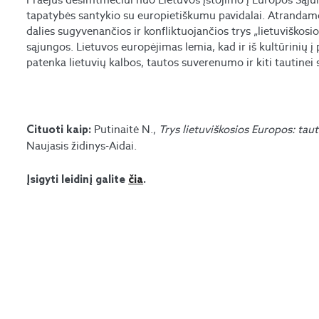
tapatybės santykio su europietiškumu pavidalai. Atrandam
dalies sugyvenančios ir konfliktuojančios trys „lietuviškosio
sąjungos. Lietuvos europėjimas lemia, kad ir iš kultūrinių į p
patenka lietuvių kalbos, tautos suverenumo ir kiti tautinei 
Putinaitė N.,
Trys lietuviškosios Europos: tau
Cituoti kaip:
Naujasis židinys-Aidai.
Įsigyti leidinį galite
čia
.