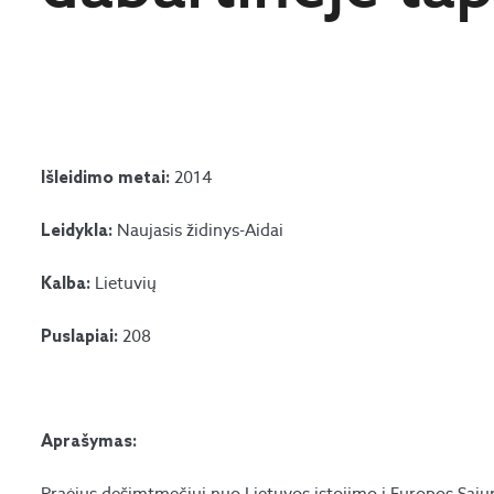
2014
Išleidimo metai:
Naujasis židinys-Aidai
Leidykla:
Lietuvių
Kalba:
208
Puslapiai:
Aprašymas:
Praėjus dešimtmečiui nuo Lietuvos įstojimo į Europos Sąjun