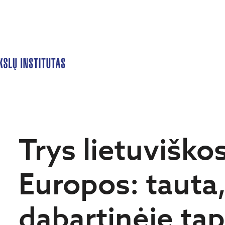
Trys lietuviško
Europos: tauta,
dabartinėje tap