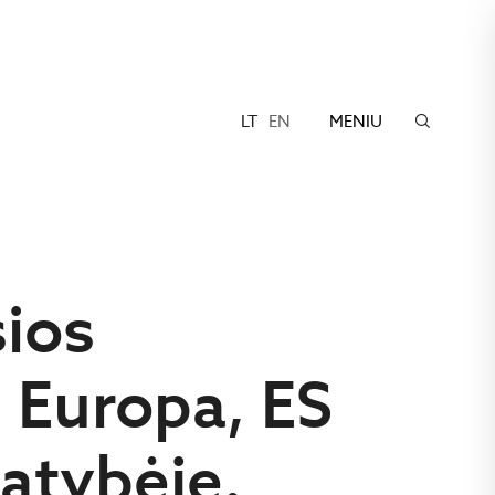
LT
EN
MENIU
sios
 Europa, ES
atybėje.