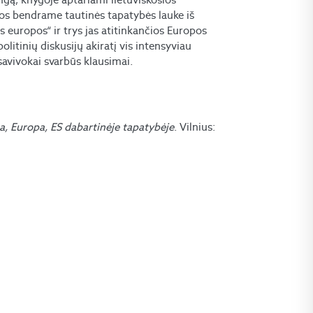
os bendrame tautinės tapatybės lauke iš
s europos“ ir trys jas atitinkančios Europos
olitinių diskusijų akiratį vis intensyviau
savivokai svarbūs klausimai.
ta, Europa, ES dabartinėje tapatybėje
. Vilnius: