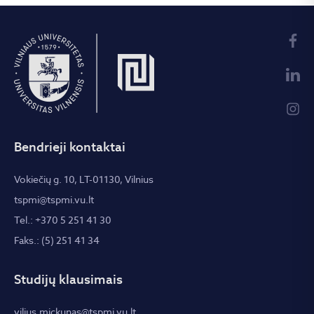
Bendrieji kontaktai
Vokiečių g. 10, LT-01130, Vilnius
tspmi@tspmi.vu.lt
Tel.: +370 5 251 41 30
Faks.: (5) 251 41 34
Studijų klausimais
vilius.mickunas@tspmi.vu.lt