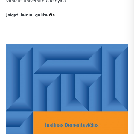
Vilniaus universiteto leidykla.
Įsigyti leidinį galite
čia
.