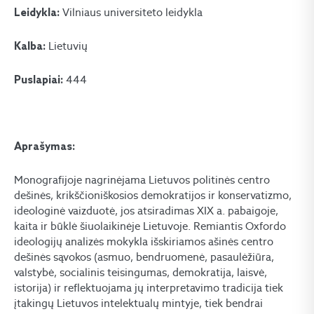
Vilniaus universiteto leidykla
Leidykla:
Lietuvių
Kalba:
444
Puslapiai:
Aprašymas:
Monografijoje nagrinėjama Lietuvos politinės centro
dešinės, krikščioniškosios demokratijos ir konservatizmo,
ideologinė vaizduotė, jos atsiradimas XIX a. pabaigoje,
kaita ir būklė šiuolaikinėje Lietuvoje. Remiantis Oxfordo
ideologijų analizės mokykla išskiriamos ašinės centro
dešinės sąvokos (asmuo, bendruomenė, pasaulėžiūra,
valstybė, socialinis teisingumas, demokratija, laisvė,
istorija) ir reflektuojama jų interpretavimo tradicija tiek
įtakingų Lietuvos intelektualų mintyje, tiek bendrai