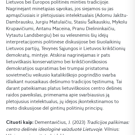
Lietuvos bei Europos politinės minties tradicijoje.
Nagrinėjant minėtąsias sąvokas, jos siejamos su jas
apmąsčiusiais ir plėtojusiais intelektualais (Adomu Jakštu-
Dambrausku, Jurgiu Matulaičiu, Stasiu Šalkauskiu, Mykolu
Krupavičiumi, Antanu Maceina, Pranu Dielininkaičiu,
Vytautu Landsbergiu) bei su vėlesnėmis šių idėjų
interpretacijomis politinėse diskusijose bei šiuolaikinių
Lietuvos partijų, Tėvynės Sąjungos ir Lietuvos krikščionių
demokratų, mintyje. Atskirai nagrinėjamas ir pats
lietuviškasis konservatizmo bei krikščioniškosios
demokratijos supratimas bei trumpai pristatoma
sovietmečiu veikusio katalikiškojo pogrindžio svarba
išlaikant nuosaikaus dešinumo tradicijos tęstinumą. Tai
darant pateikiamas platus lietuviškosios centro dešinės
raidos paveikslas, primenama apie svarbiausius ją
plėtojusius intelektualus, jų idėjos įkontekstinamos to
meto diskusijose dėl gintinų politinių principų.
Dementavičius, J. (2023)
Tradicijos palikimas:
Cituoti kaip:
centro dešinės ideologinė vaizduotė Lietuvoje
. Vilnius: