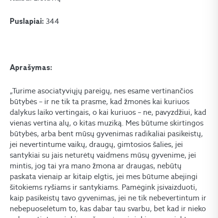
344
Puslapiai:
Aprašymas:
„Turime asociatyviųjų pareigų, nes esame vertinančios
būtybės – ir ne tik ta prasme, kad žmonės kai kuriuos
dalykus laiko vertingais, o kai kuriuos – ne, pavyzdžiui, kad
vienas vertina alų, o kitas muziką. Mes būtume skirtingos
būtybės, arba bent mūsų gyvenimas radikaliai pasikeistų,
jei nevertintume vaikų, draugų, gimtosios šalies, jei
santykiai su jais neturėtų vaidmens mūsų gyvenime, jei
mintis, jog tai yra mano žmona ar draugas, nebūtų
paskata vienaip ar kitaip elgtis, jei mes būtume abejingi
šitokiems ryšiams ir santykiams. Pamėgink įsivaizduoti,
kaip pasikeistų tavo gyvenimas, jei ne tik nebevertintum ir
nebepuoselėtum to, kas dabar tau svarbu, bet kad ir nieko