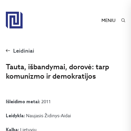
MENIU
Leidiniai
Tauta, išbandymai, dorovė: tarp
komunizmo ir demokratijos
2011
Išleidimo metai:
Naujasis Židinys-Aidai
Leidykla:
Lietuvių
Kalba: