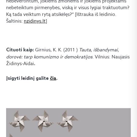
nebevertintum, jokiems žmonėms ir jokiems projektams
nebeteiktum pirmenybės, viską ir visus lygiai traktuotum?
Ką tada veiktum rytą atsikėlęs?“ [Ištrauka iš leidinio.
Šaltinis:
nzidinys.lt
]
Girnius, K. K. (2011 )
Tauta, išbandymai,
Cituoti kaip:
dorovė: tarp komunizmo ir demokratijos
. Vilnius: Naujasis
Židinys-Aidai
.
Įsigyti leidinį galite
čia
.