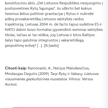
konstituciniu aktu „Dėl Lietuvos Respublikos nesijungimo į
postsovietines Rytų Sąjungas”. Jis užkirto bet kokius
teisinius kelius politinei gravitacijai į Rytus ir nubrėžė
aiškią provakarietišką Lietuvos valstybės raidos
trajektoriją. Lietuvai 2004 m. de facto tapus sudėtine ES ir
NATO dalimi buvo formaliai įgyvendinti esminiai valstybės
tikslai, tačiau ar tai reiškia, jog Lietuva ir kitos Baltijos
šalys tapo galutinai integruotos į vakarietiškąją
geopolitinę erdvę? […]. [Iš Įvado]
Ramonaitė, A., Nerijus Maliukevičius,
Cituoti kaip:
Mindaugas Degutis (2009)
Tarp Rytų ir Vakarų: Lietuvos
visuomenės geokultūrinės nuostatos
. Vilnius: Versus
Aureus.