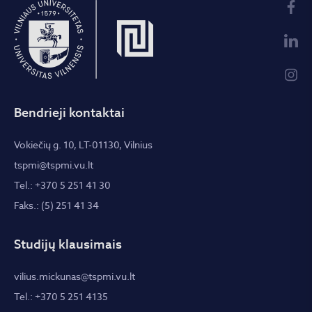
Bendrieji kontaktai
Vokiečių g. 10, LT-01130, Vilnius
tspmi@tspmi.vu.lt
Tel.: +370 5 251 41 30
Faks.: (5) 251 41 34
Studijų klausimais
vilius.mickunas@tspmi.vu.lt
Tel.: +370 5 251 4135