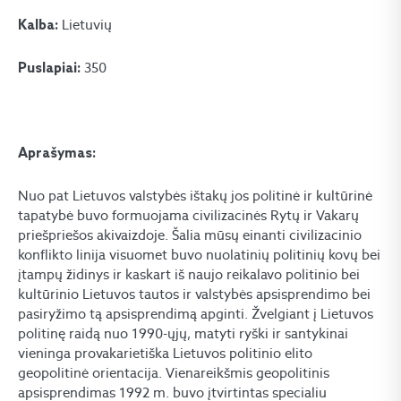
Lietuvių
Kalba:
350
Puslapiai:
Aprašymas:
Nuo pat Lietuvos valstybės ištakų jos politinė ir kultūrinė
tapatybė buvo formuojama civilizacinės Rytų ir Vakarų
priešpriešos akivaizdoje. Šalia mūsų einanti civilizacinio
konflikto linija visuomet buvo nuolatinių politinių kovų bei
įtampų židinys ir kaskart iš naujo reikalavo politinio bei
kultūrinio Lietuvos tautos ir valstybės apsisprendimo bei
pasiryžimo tą apsisprendimą apginti. Žvelgiant į Lietuvos
politinę raidą nuo 1990-ųjų, matyti ryški ir santykinai
vieninga provakarietiška Lietuvos politinio elito
geopolitinė orientacija. Vienareikšmis geopolitinis
apsisprendimas 1992 m. buvo įtvirtintas specialiu