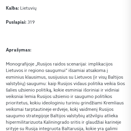
Lietuvių
Kalba:
319
Puslapiai:
Aprašymas:
Monografijoje „Rusijos raidos scenarijai: implikacijos
Lietuvos ir regiono saugumui“
išsamiai atsakoma į
esminius klausimus, susijusius su Lietuvos (ir visų Baltijos
valstybių) saugumu: kaip Rusijos vidaus politika veikia šios
šalies užsienio politiką, kokie esminiai išoriniai ir vidiniai
veiksniai lemia Rusijos užsienio ir saugumo politikos
prioritetus, kokiu ideologiniu turiniu grindžiami Kremliaus
veiksmai tarptautinėje erdvėje, kokį vaidmenį Rusijos
saugumo strategijoje Baltijos valstybių atžvilgiu atlieka
hipermilitarizuota Kaliningrado sritis ir glaudžiai karinėje
srityje su Rusija integruota Baltarusija, kokie yra galimi