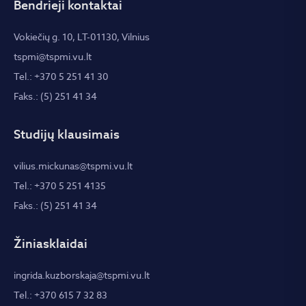
Bendrieji kontaktai
Vokiečių g. 10, LT-01130, Vilnius
tspmi@tspmi.vu.lt
Tel.: +370 5 251 41 30
Faks.: (5) 251 41 34
Studijų klausimais
vilius.mickunas@tspmi.vu.lt
Tel.: +370 5 251 4135
Faks.: (5) 251 41 34
Žiniasklaidai
ingrida.kuzborskaja@tspmi.vu.lt
Tel.: +370 615 7 32 83