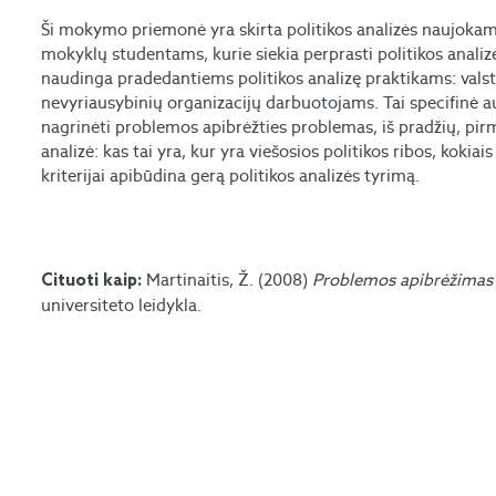
Ši mokymo priemonė yra skirta politikos analizės naujokams.
mokyklų studentams, kurie siekia perprasti politikos analiz
naudinga pradedantiems politikos analizę praktikams: vals
nevyriausybinių organizacijų darbuotojams. Tai specifinė au
nagrinėti problemos apibrėžties problemas, iš pradžių, pirm
analizė: kas tai yra, kur yra viešosios politikos ribos, kokiai
kriterijai apibūdina gerą politikos analizės tyrimą.
Martinaitis, Ž. (2008)
Problemos apibrėžimas p
Cituoti kaip:
universiteto leidykla.