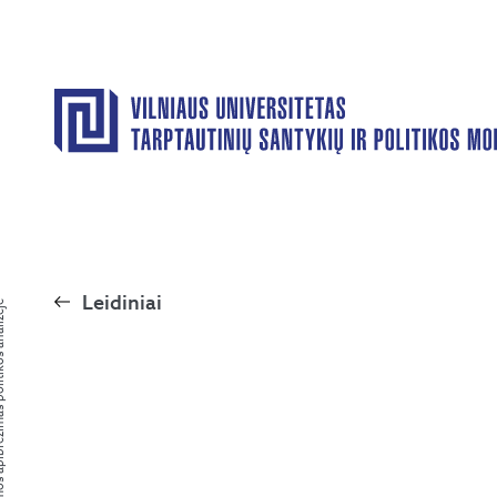
Leidiniai
olitikos analizėje