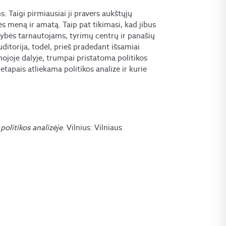
 Taigi pirmiausiai ji pravers aukštųjų
ės meną ir amatą. Taip pat tikimasi, kad jibus
tybės tarnautojams, tyrimų centrų ir panašių
ditorija, todėl, prieš pradedant išsamiai
ojoje dalyje, trumpai pristatoma politikos
s etapais atliekama politikos analizė ir kurie
olitikos analizėje
. Vilnius: Vilniaus