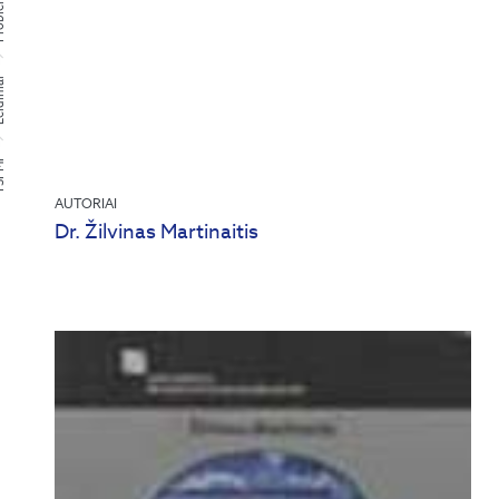
niai
PMI
AUTORIAI
Dr. Žilvinas Martinaitis