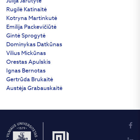
Julija Jarutytė
Rugilė Katinaitė
Kotryna Martinkutė
Emilija Packevičiūtė
Gintė Sprogytė
Dominykas Datkūnas
Vilius Mickūnas
Orestas Apulskis
Ignas Bernotas
Gertrūda Brukaitė
Austėja Grabauskaitė