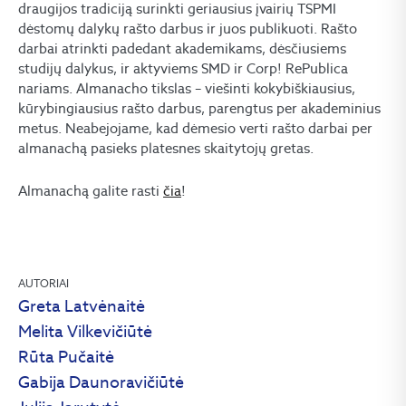
draugijos tradiciją surinkti geriausius įvairių TSPMI
dėstomų dalykų rašto darbus ir juos publikuoti. Rašto
darbai atrinkti padedant akademikams, dėsčiusiems
studijų dalykus, ir aktyviems SMD ir Corp! RePublica
nariams. Almanacho tikslas – viešinti kokybiškiausius,
kūrybingiausius rašto darbus, parengtus per akademinius
metus. Neabejojame, kad dėmesio verti rašto darbai per
almanachą pasieks platesnes skaitytojų gretas.
Almanachą galite rasti
čia
!
AUTORIAI
Greta Latvėnaitė
Melita Vilkevičiūtė
Rūta Pučaitė
Gabija Daunoravičiūtė