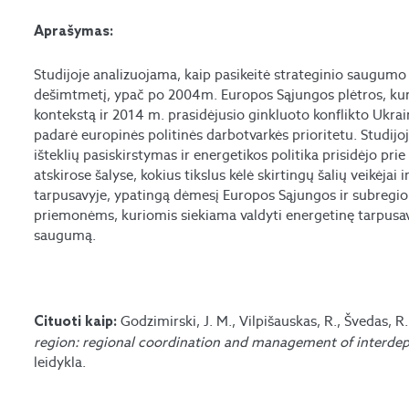
Aprašymas:
Studijoje analizuojama, kaip pasikeitė strateginio saugumo s
dešimtmetį, ypač po 2004m. Europos Sąjungos plėtros, kuri pa
kontekstą ir 2014 m. prasidėjusio ginkluoto konflikto Ukrai
padarė europinės politinės darbotvarkės prioritetu. Studijo
išteklių pasiskirstymas ir energetikos politika prisidėjo pr
atskirose šalyse, kokius tikslus kėlė skirtingų šalių veikėja
tarpusavyje, ypatingą dėmesį Europos Sąjungos ir subregion
priemonėms, kuriomis siekiama valdyti energetinę tarpusavi
saugumą.
Godzimirski, J. M., Vilpišauskas, R., Švedas, R
Cituoti kaip:
region: regional coordination and management of interde
leidykla.