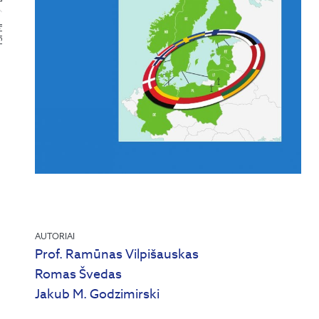
PMI
AUTORIAI
Prof. Ramūnas Vilpišauskas
Romas Švedas
Jakub M. Godzimirski