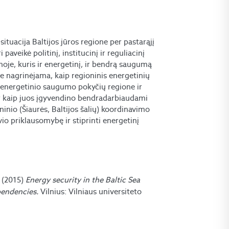
ituacija Baltijos jūros regione per pastarąjį
veikė politinį, institucinį ir reguliacinį
noje, kuris ir energetinį, ir bendrą saugumą
je nagrinėjama, kaip regioninis energetinių
ie energetinio saugumo pokyčių regione ir
i ir kaip juos įgyvendino bendradarbiaudami
inio (Šiaurės, Baltijos šalių) koordinavimo
o priklausomybę ir stiprinti energetinį
. (2015)
Energy security in the Baltic Sea
pendencies.
Vilnius: Vilniaus universiteto