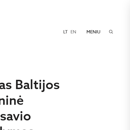
LT
EN
MENIU
s Baltijos
ninė
usavio