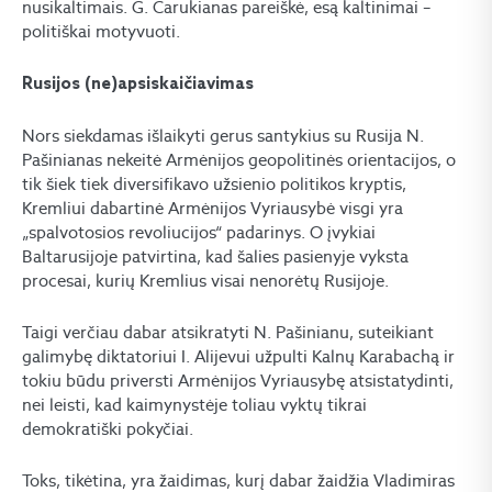
nusikaltimais. G. Carukianas pareiškė, esą kaltinimai –
politiškai motyvuoti.
Rusijos (ne)apsiskaičiavimas
Nors siekdamas išlaikyti gerus santykius su Rusija N.
Pašinianas nekeitė Armėnijos geopolitinės orientacijos, o
tik šiek tiek diversifikavo užsienio politikos kryptis,
Kremliui dabartinė Armėnijos Vyriausybė visgi yra
„spalvotosios revoliucijos“ padarinys. O įvykiai
Baltarusijoje patvirtina, kad šalies pasienyje vyksta
procesai, kurių Kremlius visai nenorėtų Rusijoje.
Taigi verčiau dabar atsikratyti N. Pašinianu, suteikiant
galimybę diktatoriui I. Alijevui užpulti Kalnų Karabachą ir
tokiu būdu priversti Armėnijos Vyriausybę atsistatydinti,
nei leisti, kad kaimynystėje toliau vyktų tikrai
demokratiški pokyčiai.
Toks, tikėtina, yra žaidimas, kurį dabar žaidžia Vladimiras