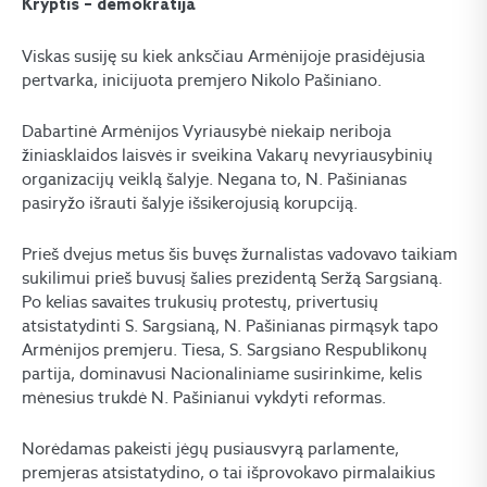
Kryptis – demokratija
Viskas susiję su kiek anksčiau Armėnijoje prasidėjusia
pertvarka, inicijuota premjero Nikolo Pašiniano.
Dabartinė Armėnijos Vyriausybė niekaip neriboja
žiniasklaidos laisvės ir sveikina Vakarų nevyriausybinių
organizacijų veiklą šalyje. Negana to, N. Pašinianas
pasiryžo išrauti šalyje išsikerojusią korupciją.
Prieš dvejus metus šis buvęs žurnalistas vadovavo taikiam
sukilimui prieš buvusį šalies prezidentą Seržą Sargsianą.
Po kelias savaites trukusių protestų, privertusių
atsistatydinti S. Sargsianą, N. Pašinianas pirmąsyk tapo
Armėnijos premjeru. Tiesa, S. Sargsiano Respublikonų
partija, dominavusi Nacionaliniame susirinkime, kelis
mėnesius trukdė N. Pašinianui vykdyti reformas.
Norėdamas pakeisti jėgų pusiausvyrą parlamente,
premjeras atsistatydino, o tai išprovokavo pirmalaikius