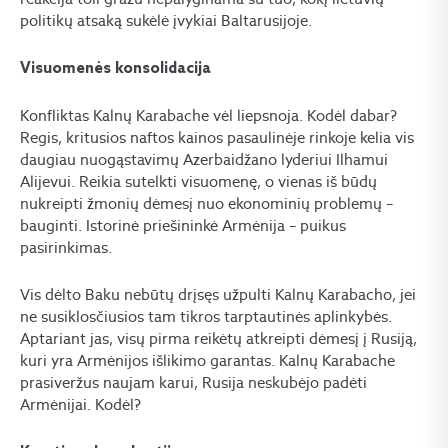
politikų atsaką sukėlė įvykiai Baltarusijoje.
Visuomenės konsolidacija
Konfliktas Kalnų Karabache vėl liepsnoja. Kodėl dabar?
Regis, kritusios naftos kainos pasaulinėje rinkoje kelia vis
daugiau nuogąstavimų Azerbaidžano lyderiui Ilhamui
Alijevui. Reikia sutelkti visuomenę, o vienas iš būdų
nukreipti žmonių dėmesį nuo ekonominių problemų –
bauginti. Istorinė priešininkė Armėnija – puikus
pasirinkimas.
Vis dėlto Baku nebūtų drįsęs užpulti Kalnų Karabacho, jei
ne susiklosčiusios tam tikros tarptautinės aplinkybės.
Aptariant jas, visų pirma reikėtų atkreipti dėmesį į Rusiją,
kuri yra Armėnijos išlikimo garantas. Kalnų Karabache
prasiveržus naujam karui, Rusija neskubėjo padėti
Armėnijai. Kodėl?