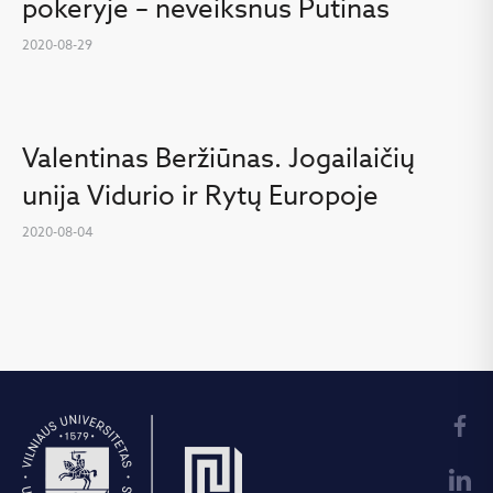
pokeryje – neveiksnus Putinas
2020-08-29
Valentinas Beržiūnas. Jogailaičių
unija Vidurio ir Rytų Europoje
2020-08-04