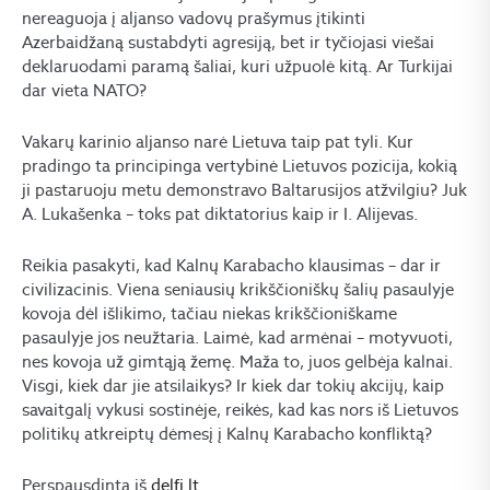
nereaguoja į aljanso vadovų prašymus įtikinti
Azerbaidžaną sustabdyti agresiją, bet ir tyčiojasi viešai
deklaruodami paramą šaliai, kuri užpuolė kitą. Ar Turkijai
dar vieta NATO?
Vakarų karinio aljanso narė Lietuva taip pat tyli. Kur
pradingo ta principinga vertybinė Lietuvos pozicija, kokią
ji pastaruoju metu demonstravo Baltarusijos atžvilgiu? Juk
A. Lukašenka – toks pat diktatorius kaip ir I. Alijevas.
Reikia pasakyti, kad Kalnų Karabacho klausimas – dar ir
civilizacinis. Viena seniausių krikščioniškų šalių pasaulyje
kovoja dėl išlikimo, tačiau niekas krikščioniškame
pasaulyje jos neužtaria. Laimė, kad armėnai – motyvuoti,
nes kovoja už gimtąją žemę. Maža to, juos gelbėja kalnai.
Visgi, kiek dar jie atsilaikys? Ir kiek dar tokių akcijų, kaip
savaitgalį vykusi sostinėje, reikės, kad kas nors iš Lietuvos
politikų atkreiptų dėmesį į Kalnų Karabacho konfliktą?
Perspausdinta iš
delfi.lt