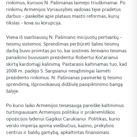
rinkimus, kuriuos N. Pašinianas laimėjo triuškinamai. Po
rinkimų Armėnijos Vyriausybės vadovas tęsė pradėtus
darbus – paskelbė apie plataus masto reformas, kurių
tikslas – kova su korupcija.
Viena iš svarbiausių N. Pašiniano inicijuotų pertvarkų –
teismų sistemos. Sprendimas peržiūrėti šalies teismų
darbą buvo priimtas po to, kai sostinės Jerevano teismas
panaikino buvusiam prezidentui Robertui Kočarianui
skirtą kardomąjį kalinimą. Pastarasis kaltinamas tuo, kad
2008 m. padėjo S. Sargsianui nesąžiningai laimėti
prezidento rinkimus. N. Pašinianas pasmerkė šį teismo
sprendimą, išprovokavusį didžiulę pasipiktinimo bangą
šalyje.
Po kurio laiko Armėnijos teisėsauga pareiškė kaltinimus
turtingiausiam Armėnijos politikui ir prokremliškos
opozicijos lyderiui Gagikui Carukianui. Politikas, kurio
verslo imperija apima viešbučius, kazino, prekybos
centrus ir baldų gamybą, apkaltintas finansiniais