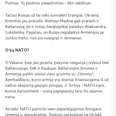
Putinas. To žaidimo pavadinimas – likti valdžioje.
Tačiau Rusijai už tai teks sumokėti brangiai. Ukrainą
Kremlius jau prarado. Ateityje Maskva gali prarasti ir
Baltarusiją, jei ir toliau besąlygiškai palaikys Aliaksandrą
Lukašenką. Pagaliau, jei Rusija nepalaikys Armėnijos jai
sunkiu metu, nuo jos nusigręš ir Jerevanas.
O ką NATO?
O Vakarai, kaip jau įprasta, pasyviai reaguoja į įvykius tiek
Baltarusijoje, tiek ir Kaukaze. Baltarusijos žmonės ir
Armėnija palikti vienui vieni grumtis su „Omonu“,
Azerbaidžanu, kurio armija yra dosniai finansuojama iš už
naftos eksportą gautais pinigais, ir Turkija – NATO nare,
kurios kariuomenė – viena pajėgiausių tarp šio aljanso
narių.
Atrodo, NATO pamiršo savo įsipareigojimus žmogaus
teisėms ir demokratijai. Turkijos pareigūnai ne tik kad