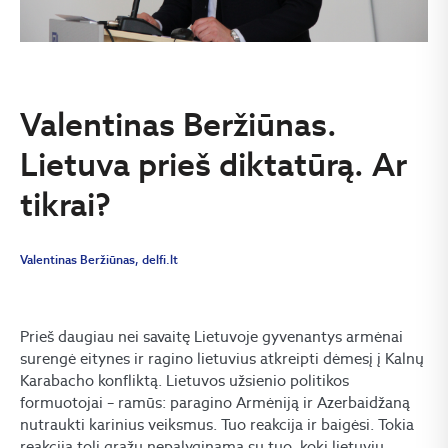
Valentinas Beržiūnas.
Lietuva prieš diktatūrą. Ar
tikrai?
Valentinas Beržiūnas, delfi.lt
Prieš daugiau nei savaitę Lietuvoje gyvenantys armėnai
surengė eitynes ir ragino lietuvius atkreipti dėmesį į Kalnų
Karabacho konfliktą. Lietuvos užsienio politikos
formuotojai – ramūs: paragino Armėniją ir Azerbaidžaną
nutraukti karinius veiksmus. Tuo reakcija ir baigėsi. Tokia
reakcija toli gražu nepalyginama su tuo, kokį lietuvių