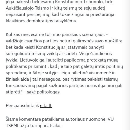
jėga pakeisti tiek esamų Konstitucinio Tribunolo, tiek
Aukščiausiojo Teismo ir kitų teismų teisėjų sudėtį
nepaisant perspėjimų, kad tokie žingsniai prieštarauja
klasikinės demokratijos taisyklėms.
Kol kas mes esame toli nuo panašaus scenarijaus –
valdžioje esančios partijos neturi galimybės savo nuožiūra
bet kada keisti Konstituciją ar įstatymais bandyti
sureguliuoti teismų veiklą ar sudėtį. Visgi šiandienos
įvykiai Lietuvoje gali suteikti papildomą pretekstą mūsų
politikams prisiminti, kad jie taip pat galėtų imtis politinių
sprendimų ir šitoje srityje. Jeigu pilietinė visuomenė ir
žiniasklaida į tai nereaguos, pasiryžimas pakeisti teismų
funkcionavimą pagal kažkurios partijos norus ilgainiui gali
stiprėti“, – sakė politologas.
Perspausdinta iš
elta.lt
Šiame komentare pateikiama autoriaus nuomonė, VU
TSPMI už jo turinį neatsako.