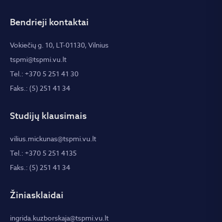
Bendrieji kontaktai
Vokiečių g. 10, LT-01130, Vilnius
tspmi@tspmi.vu.lt
Tel.: +370 5 251 41 30
Faks.: (5) 251 41 34
Studijų klausimais
vilius.mickunas@tspmi.vu.lt
Tel.: +370 5 251 4135
Faks.: (5) 251 41 34
Žiniasklaidai
ingrida.kuzborskaja@tspmi.vu.lt