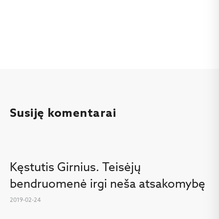
Susiję komentarai
Kęstutis Girnius. Teisėjų
bendruomenė irgi neša atsakomybę
2019-02-24