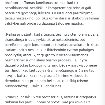
profesorius Tomas Janeliūnas sutinka, kad tik
nepriklausomi, nešališki ir kompetentingi teisėjai gali
pateisinti gyventojų lūkesčius ir išsaugoti pasitikėjimą,
tačiau neatsakingi politikų komentarai ir skuboti veiksmai
valstybei gali pridaryti daugiau žalos nei naudos.
„Reikia pripažinti, kad situacija teismų sistemoje yra gana
skandalinga ir pats įvykis tikrai nekasdieninis, bet
pareiškimai apie korumpuotus teisėjus, advokatus ir kitus
įtariamuosius nesulaukus ikiteisminio tyrimo pabaigos
rodo ryškų atotrūkį tarp greito ir viešo visuomenės
pasmerkimo ir oficialaus teismo proceso. Tai ir yra
daugelio tokių korupcinių tyrimų bėda – nors visuomenė
turi žinoti, kad Lietuvoje nėra neliečiamųjų ir čia ne tas
atvejis, kai „ranka ranką plauna“, turime vadovautis
demokratiniais principais bei sulaukti aiškių teismo
nuosprendžių“, – sakė T. Janeliūnas.
Situaciją, pasak TSPMI profesoriaus, aštrina ir artėjantys
rinkimai bei partijų noras parodyti, kad jos kovoja už