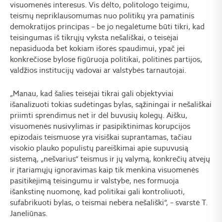
visuomenės interesus. Vis dėlto, politologo teigimu,
teismų nepriklausomumas nuo politikų yra pamatinis
demokratijos principas – be jo negalėtume būti tikri, kad
teisingumas iš tikrųjų vyksta nešališkai, o teisėjai
nepasiduoda bet kokiam išorės spaudimui, ypač jei
konkrečiose bylose figūruoja politikai, politinės partijos,
valdžios institucijų vadovai ar valstybės tarnautojai.
„Manau, kad šalies teisėjai tikrai gali objektyviai
išanalizuoti tokias sudėtingas bylas, sąžiningai ir nešališkai
priimti sprendimus net ir dėl buvusių kolegų. Aišku,
visuomenės nusivylimas ir pasipiktinimas korupcijos
epizodais teismuose yra visiškai suprantamas, tačiau
visokio plauko populistų pareiškimai apie supuvusią
sistemą, „nešvarius“ teismus ir jų valymą, konkrečių atvejų
ir įtariamųjų ignoravimas kaip tik menkina visuomenės
pasitikėjimą teisingumu ir valstybe, nes formuoja
išankstinę nuomonę, kad politikai gali kontroliuoti,
sufabrikuoti bylas, o teismai nebėra nešališki“, – svarstė T.
Janeliūnas.