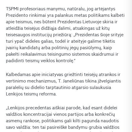
TSPMI profesoriaus manymu, natūralu, jog artėjantys
Prezidento rinkimai yra palankus metas politikams kalbėti
apie teismus, nes būtent Prezidentas Lietuvoje skiria ir
atleidžia teisėjus didžiąja dalimi, atsakingas už kitų
teisėsaugos institucijų priežiūrą: „Prezidentas šioje srityje
turi ypač dideles galias, todėl ir ateityje galime tikėtis
įvairių kandidatų arba politinių jėgų pasiūlymų, kaip
pakelti reikalavimus teisingumo sistemos skaidrumui ir
padidinti teismų veiklos kontrolę.“
Kalbėdamas apie iniciatyvas griežtinti teisėjų atrankos ir
vertinimo mechanizmus, T. Janeliūnas tikina įžvelgiantis
paralelių su didelio tarptautinio atgarsio sulaukusia
Lenkijos teismų reforma.
„Lenkijos precedentas aiškiai parodė, kad esant didelei
valdžios koncentracijai vienos partijos arba konkrečių
asmenų rankose, politikams gali kilti pagunda naudotis
savo valdžia: ten tai pasireiškė bandymu grubia valdžios