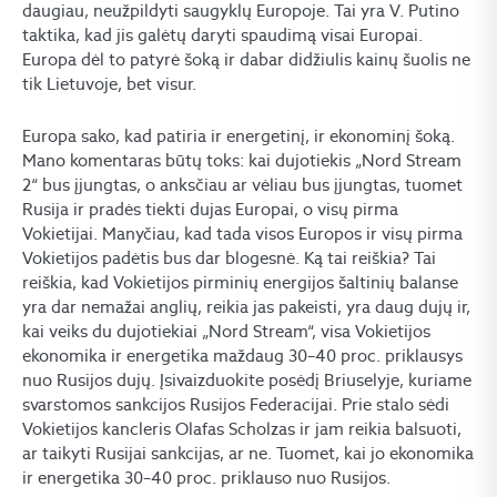
daugiau, neužpildyti saugyklų Europoje. Tai yra V. Putino
taktika, kad jis galėtų daryti spaudimą visai Europai.
Europa dėl to patyrė šoką ir dabar didžiulis kainų šuolis ne
tik Lietuvoje, bet visur.
Europa sako, kad patiria ir energetinį, ir ekonominį šoką.
Mano komentaras būtų toks: kai dujotiekis „Nord Stream
2“ bus įjungtas, o anksčiau ar vėliau bus įjungtas, tuomet
Rusija ir pradės tiekti dujas Europai, o visų pirma
Vokietijai. Manyčiau, kad tada visos Europos ir visų pirma
Vokietijos padėtis bus dar blogesnė. Ką tai reiškia? Tai
reiškia, kad Vokietijos pirminių energijos šaltinių balanse
yra dar nemažai anglių, reikia jas pakeisti, yra daug dujų ir,
kai veiks du dujotiekiai „Nord Stream“, visa Vokietijos
ekonomika ir energetika maždaug 30–40 proc. priklausys
nuo Rusijos dujų. Įsivaizduokite posėdį Briuselyje, kuriame
svarstomos sankcijos Rusijos Federacijai. Prie stalo sėdi
Vokietijos kancleris Olafas Scholzas ir jam reikia balsuoti,
ar taikyti Rusijai sankcijas, ar ne. Tuomet, kai jo ekonomika
ir energetika 30–40 proc. priklauso nuo Rusijos.