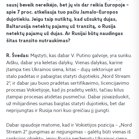
sausį beveik nereikėjo, bet jų vis dar reikia Europoje –
apie 7 proc. atkeliauja tuo pačiu Jamalo–Europos
dujotiekiu. Jeigu taip nutiktų, kad užsuktų dujas,
Baltarusija netektų pajamų už tranzitą, o Rusija
netektų pajamų už dujas. Ar Rusijai būtų naudingas
šitas tranzito nutraukimas?
Mąstyti, kas dabar V. Putino galvoje, yra sunku.
R. Švedas:
Aišku, dabar yra keletas dalykų. Vienas dalykas, karinė
įtampa ties Ukrainos siena, kitas – dujų sektoriuje ant
stalo padėtas ir pabaigtas statyti dujotiekis „Nord Stream
2“, ir dabar jau buvo pradėtas sertifikavimo, licencijavimo
procesas Vokietijoje, kad jis pradėtų veikti, tačiau kilus
įtampai procesas atidėtas pusmečiui. Dabar įsivaizduokit,
už milijardines sumas baigtas statyti dujotiekis, bet dar
neprijungtas ir Rusija nori kuo greičiau jį įjungti.
Dabar spaudoje matome, kad ir Vokietijos pozicija – „Nord
Stream 2“ įjungimas ar neįjungimas – galėtų būti vienas iš
sankcijos objektų, jeigu Rusija peržengtų Ukrainos sieną.