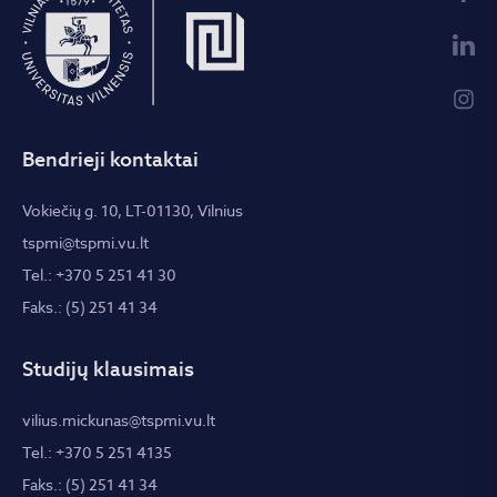
Bendrieji kontaktai
Vokiečių g. 10, LT-01130, Vilnius
tspmi@tspmi.vu.lt
Tel.: +370 5 251 41 30
Faks.: (5) 251 41 34
Studijų klausimais
vilius.mickunas@tspmi.vu.lt
Tel.: +370 5 251 4135
Faks.: (5) 251 41 34