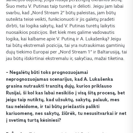
Šiuo metu V. Putinas taip turėtų ir dėlioti. Jeigu jam labai
svarbu, kad „Nord Stream 2“ būtų paleistas, jam būtų
suteikta teisė veikti, funkcionuoti ir jis galėtų pradėti
dirbti, tai logika sakytų, kad V. Putinas turėtų laikytis
nuosaikios pozicijos. Bet kiek mes galime vadovautis
logika, kai kalbame apie V. Putiną ir A. Lukašenką? Jeigu
tai būtų ekstremali pozicija, tai yra nutraukimas gamtinių
dujų tiekimo Europai per „Nord Stream 1“ ir Baltarusiją, tai
jau būtų išskirtinai ekstremalu ir, sakyčiau, mažai tikėtina.
– Negalėtų būti toks prognozuojamai
neprognozuojamas scenarijus, kad A. Lukašenka
grasina nutraukti tranzitą dujų, kurios priklauso
Rusijai, ši kol kas labai nesikišo į visą šitą procesą, bet
jeigu taip nutiktų, kad užsuktų, sakytų, palauk, mes
tau neleidome, ir tai būtų priežastis palikti
kariuomenę, nes sakytų, žiūrėk, tu nesusitvarkai ir net
į svetimą turtą kėsiniesi?