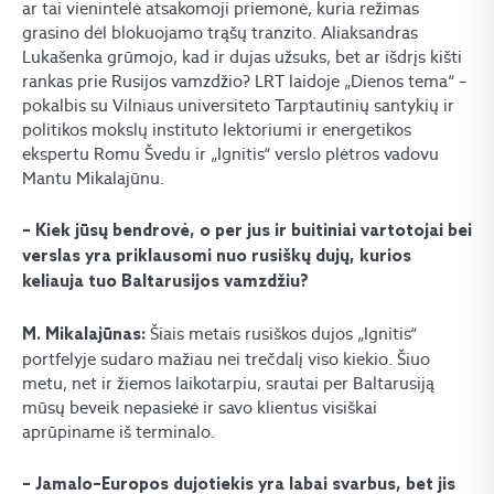
ar tai vienintelė atsakomoji priemonė, kuria režimas
grasino dėl blokuojamo trąšų tranzito. Aliaksandras
Lukašenka grūmojo, kad ir dujas užsuks, bet ar išdrįs kišti
rankas prie Rusijos vamzdžio? LRT laidoje „Dienos tema“ –
pokalbis su Vilniaus universiteto Tarptautinių santykių ir
politikos mokslų instituto lektoriumi ir energetikos
ekspertu Romu Švedu ir „Ignitis“ verslo plėtros vadovu
Mantu Mikalajūnu.
– Kiek jūsų bendrovė, o per jus ir buitiniai vartotojai bei
verslas yra priklausomi nuo rusiškų dujų, kurios
keliauja tuo Baltarusijos vamzdžiu?
Šiais metais rusiškos dujos „Ignitis“
M. Mikalajūnas:
portfelyje sudaro mažiau nei trečdalį viso kiekio. Šiuo
metu, net ir žiemos laikotarpiu, srautai per Baltarusiją
mūsų beveik nepasiekė ir savo klientus visiškai
aprūpiname iš terminalo.
– Jamalo–Europos dujotiekis yra labai svarbus, bet jis