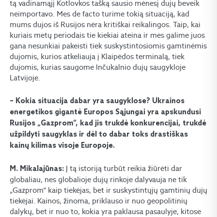
tą vadinamąjį Kotlovkos tašką sausio mėnesį dujų beveik
neimportavo. Mes de facto turime tokią situaciją, kad
mums dujos iš Rusijos nėra kritiškai reikalingos. Taip, kai
kuriais metų periodais tie kiekiai ateina ir mes galime juos
gana nesunkiai pakeisti tiek suskystintosiomis gamtinėmis
dujomis, kurios atkeliauja į Klaipėdos terminalą, tiek
dujomis, kurias saugome Inčukalnio dujų saugykloje
Latvijoje.
– Kokia situacija dabar yra saugyklose? Ukrainos
energetikos gigantė Europos Sąjungai yra apskundusi
Rusijos „Gazprom“, kad jis trukdė konkurencijai, trukdė
užpildyti saugyklas ir dėl to dabar toks drastiškas
kainų kilimas visoje Europoje.
Į tą istoriją turbūt reikia žiūrėti dar
M. Mikalajūnas:
globaliau, nes globalioje dujų rinkoje dalyvauja ne tik
„Gazprom“ kaip tiekėjas, bet ir suskystintųjų gamtinių dujų
tiekėjai. Kainos, žinoma, priklauso ir nuo geopolitinių
dalykų, bet ir nuo to, kokia yra paklausa pasaulyje, kitose