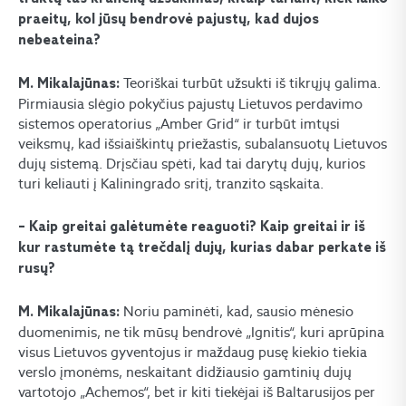
praeitų, kol jūsų bendrovė pajustų, kad dujos
nebeateina?
Teoriškai turbūt užsukti iš tikrųjų galima.
M. Mikalajūnas:
Pirmiausia slėgio pokyčius pajustų Lietuvos perdavimo
sistemos operatorius „Amber Grid“ ir turbūt imtųsi
veiksmų, kad išsiaiškintų priežastis, subalansuotų Lietuvos
dujų sistemą. Drįsčiau spėti, kad tai darytų dujų, kurios
turi keliauti į Kaliningrado sritį, tranzito sąskaita.
– Kaip greitai galėtumėte reaguoti? Kaip greitai ir iš
kur rastumėte tą trečdalį dujų, kurias dabar perkate iš
rusų?
Noriu paminėti, kad, sausio mėnesio
M. Mikalajūnas:
duomenimis, ne tik mūsų bendrovė „Ignitis“, kuri aprūpina
visus Lietuvos gyventojus ir maždaug pusę kiekio tiekia
verslo įmonėms, neskaitant didžiausio gamtinių dujų
vartotojo „Achemos“, bet ir kiti tiekėjai iš Baltarusijos per