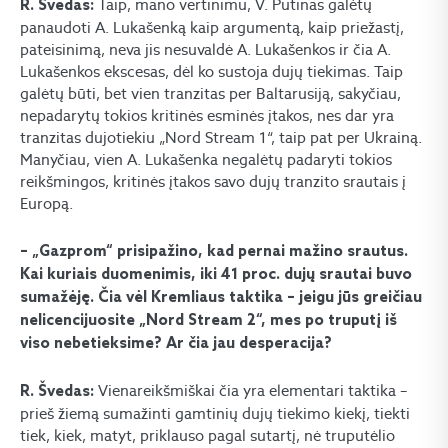
Taip, mano vertinimu, V. Putinas galėtų
R. Švedas:
panaudoti A. Lukašenką kaip argumentą, kaip priežastį,
pateisinimą, neva jis nesuvaldė A. Lukašenkos ir čia A.
Lukašenkos ekscesas, dėl ko sustoja dujų tiekimas. Taip
galėtų būti, bet vien tranzitas per Baltarusiją, sakyčiau,
nepadarytų tokios kritinės esminės įtakos, nes dar yra
tranzitas dujotiekiu „Nord Stream 1“, taip pat per Ukrainą.
Manyčiau, vien A. Lukašenka negalėtų padaryti tokios
reikšmingos, kritinės įtakos savo dujų tranzito srautais į
Europą.
– „Gazprom“ prisipažino, kad pernai mažino srautus.
Kai kuriais duomenimis, iki 41 proc. dujų srautai buvo
sumažėję. Čia vėl Kremliaus taktika – jeigu jūs greičiau
nelicencijuosite „Nord Stream 2“, mes po truputį iš
viso nebetieksime? Ar čia jau desperacija?
Vienareikšmiškai čia yra elementari taktika –
R. Švedas:
prieš žiemą sumažinti gamtinių dujų tiekimo kiekį, tiekti
tiek, kiek, matyt, priklauso pagal sutartį, nė truputėlio