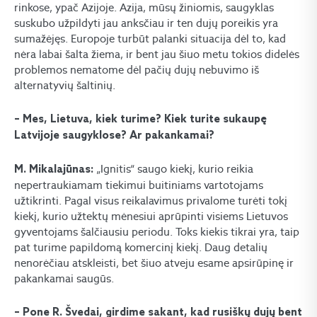
rinkose, ypač Azijoje. Azija, mūsų žiniomis, saugyklas
suskubo užpildyti jau anksčiau ir ten dujų poreikis yra
sumažėjęs. Europoje turbūt palanki situacija dėl to, kad
nėra labai šalta žiema, ir bent jau šiuo metu tokios didelės
problemos nematome dėl pačių dujų nebuvimo iš
alternatyvių šaltinių.
– Mes, Lietuva, kiek turime? Kiek turite sukaupę
Latvijoje saugyklose? Ar pakankamai?
„Ignitis“ saugo kiekį, kurio reikia
M. Mikalajūnas:
nepertraukiamam tiekimui buitiniams vartotojams
užtikrinti. Pagal visus reikalavimus privalome turėti tokį
kiekį, kurio užtektų mėnesiui aprūpinti visiems Lietuvos
gyventojams šalčiausiu periodu. Toks kiekis tikrai yra, taip
pat turime papildomą komercinį kiekį. Daug detalių
nenorėčiau atskleisti, bet šiuo atveju esame apsirūpinę ir
pakankamai saugūs.
– Pone R. Švedai, girdime sakant, kad rusiškų dujų bent