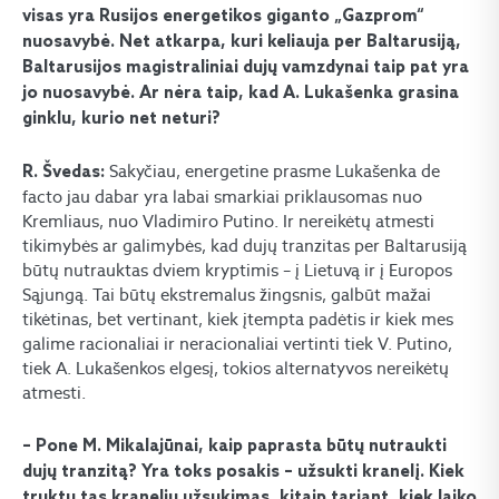
visas yra Rusijos energetikos giganto „Gazprom“
nuosavybė. Net atkarpa, kuri keliauja per Baltarusiją,
Baltarusijos magistraliniai dujų vamzdynai taip pat yra
jo nuosavybė. Ar nėra taip, kad A. Lukašenka grasina
ginklu, kurio net neturi?
Sakyčiau, energetine prasme Lukašenka de
R. Švedas:
facto jau dabar yra labai smarkiai priklausomas nuo
Kremliaus, nuo Vladimiro Putino. Ir nereikėtų atmesti
tikimybės ar galimybės, kad dujų tranzitas per Baltarusiją
būtų nutrauktas dviem kryptimis – į Lietuvą ir į Europos
Sąjungą. Tai būtų ekstremalus žingsnis, galbūt mažai
tikėtinas, bet vertinant, kiek įtempta padėtis ir kiek mes
galime racionaliai ir neracionaliai vertinti tiek V. Putino,
tiek A. Lukašenkos elgesį, tokios alternatyvos nereikėtų
atmesti.
– Pone M. Mikalajūnai, kaip paprasta būtų nutraukti
dujų tranzitą? Yra toks posakis – užsukti kranelį. Kiek
truktų tas kranelių užsukimas, kitaip tariant, kiek laiko