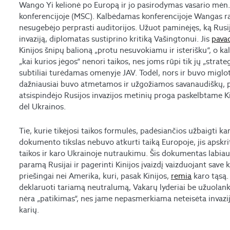
Wango Yi kelionė po Europą ir jo pasirodymas vasario mė
konferencijoje (MSC). Kalbėdamas konferencijoje Wangas rag
nesugebėjo perprasti auditorijos. Užuot paminėjęs, ką Rusi
invaziją, diplomatas sustiprino kritiką Vašingtonui. Jis
pava
Kinijos šnipų balioną „protu nesuvokiamu ir isterišku“, o k
„kai kurios jėgos“ nenori taikos, nes joms rūpi tik jų „strateg
subtiliai turėdamas omenyje JAV. Todėl, nors ir buvo miglot
dažniausiai buvo atmetamos ir užgožiamos savanaudiškų, pr
atsispindėjo Rusijos invazijos metinių proga paskelbtame 
dėl Ukrainos.
Tie, kurie tikėjosi taikos formulės, padėsiančios užbaigti ka
dokumento tikslas nebuvo atkurti taiką Europoje, jis apskri
taikos ir karo Ukrainoje nutraukimu. Šis dokumentas labiau
paramą Rusijai ir pagerinti Kinijos įvaizdį vaizduojant save 
priešingai nei Amerika, kuri, pasak Kinijos,
remia
karo tąsą.
deklaruoti tariamą neutralumą, Vakarų lyderiai be užuolankų
nėra „patikimas“, nes jame nepasmerkiama neteisėta invazija
karių.