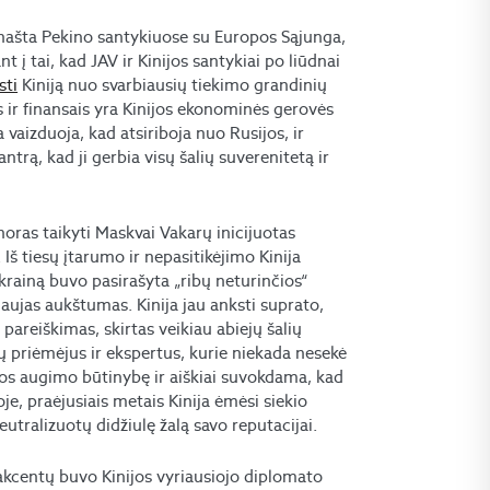
ra našta Pekino santykiuose su Europos Sąjunga,
t į tai, kad JAV ir Kinijos santykiai po liūdnai
sti
Kiniją nuo svarbiausių tiekimo grandinių
 ir finansais yra Kinijos ekonominės gerovės
ja vaizduoja, kad atsiriboja nuo Rusijos, ir
ą, kad ji gerbia visų šalių suverenitetą ir
noras taikyti Maskvai Vakarų inicijuotas
Iš tiesų įtarumo ir nepasitikėjimo Kinija
Ukrainą buvo pasirašyta „ribų neturinčios“
 naujas aukštumas. Kinija jau anksti suprato,
pareiškimas, skirtas veikiau abiejų šalių
ų priėmėjus ir ekspertus, kurie niekada nesekė
ikos augimo būtinybę ir aiškiai suvokdama, kad
je, praėjusiais metais Kinija ėmėsi siekio
utralizuotų didžiulę žalą savo reputacijai.
akcentų buvo Kinijos vyriausiojo diplomato