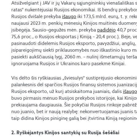
Atsižvelgiant į JAV ir jų Vakarų sąjungininkių vienašališkas 
ratas“ nukentėjusiai Rusijos ekonomikai. Iš bendrų prekybo
Rusijos dvišalė prekyba
išaugo
iki 173,5 mlrd. eurų, t. y. r
naujausi 2023 m. penkių mėnesių Kinijos muitinės duomenys
įsibėgėja. Sausio–gegužės mėn. prekyba
padidėjo
40,7 proc.
75,6 proc., o Rusijos eksportas į Kiniją – 20,4 proc.). Beje,
pasinaudoti didelėmis Rusijos eksporto, pavyzdžiui, angli
įsipareigojimų siekti priklausomybės nuo iškastinio kuro ma
pasiekti aukščiausią lygį, 2060 m. – nulinį išmetamųjų teršal
ignoruojama Rusijos ir Ukrainos karo pasekmė Kinijai.
Vis dėlto šis ryškiausias „šviesulys“ sustiprėjusio ekonomin
palankesnis dėl sparčios Rusijos finansų sistemos juanizac
Rusijos eksporto, už kurį atsiskaitoma juaniais, dalis
išaug
buvo pirmasis mėnuo Rusijos prekybos istorijoje, kai Kinijo
prekiaujama daugiausia. Šie pokyčiai Rusijos rinkoje pabrėž
nuo juanio, bet ir naują realybę: nekonvertuojamas juanis t
taip didina Kinijos piniginę galią bei įtvirtina Kiniją regioni
2. Ryškėjantys Kinijos santykių su Rusija šešėliai