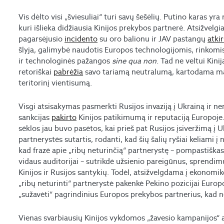
Vis dėlto visi „šviesuliai“ turi savų šešėlių. Putino karas y
kuri išlieka didžiausia Kinijos prekybos partnerė. Atsižvelgian
pagarsėjusio
incidento
su oro balionu ir JAV pastangų
atkir
šlyja, galimybė naudotis Europos technologijomis, rinkomis
ir technologinės pažangos
sine qua non
. Tad ne veltui Kini
retoriškai
pabrėžia
savo tariamą neutralumą, kartodama mantr
teritorinį vientisumą.
Visgi atsisakymas pasmerkti Rusijos invaziją į Ukrainą ir ne
sankcijas
pakirto
Kinijos patikimumą ir reputaciją Europoje. 
sėklos jau buvo pasėtos, kai prieš pat Rusijos įsiveržimą į 
partnerystės sutartis, rodanti, kad šių šalių ryšiai keliami į
kad frazė apie „ribų neturinčią“ partnerystę – pompastiškas 
vidaus auditorijai – sutrikdė užsienio pareigūnus, sprendim
Kinijos ir Rusijos santykių. Todėl, atsižvelgdama į ekonom
„ribų neturinti“ partnerystė pakenkė Pekino pozicijai Europo
„sužavėti“ pagrindinius Europos prekybos partnerius, kad ne
Vienas svarbiausių Kinijos vykdomos „žavesio kampanijos“ 