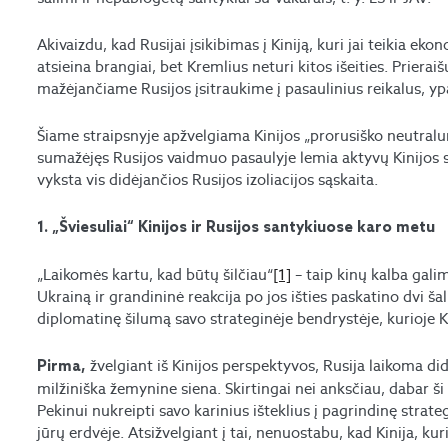
Akivaizdu, kad Rusijai įsikibimas į Kiniją, kuri jai teikia e
atsieina brangiai, bet Kremlius neturi kitos išeities. Prierai
mažėjančiame Rusijos įsitraukime į pasaulinius reikalus, ypač
Šiame straipsnyje apžvelgiama Kinijos „prorusiško neutral
sumažėjęs Rusijos vaidmuo pasaulyje lemia aktyvų Kinijos s
vyksta vis didėjančios Rusijos izoliacijos sąskaita.
1. „Šviesuliai“ Kinijos ir Rusijos santykiuose karo metu
„Laikomės kartu, kad būtų šilčiau“
[1]
– taip kinų kalba galima
Ukrainą ir grandininė reakcija po jos išties paskatino dvi šal
diplomatinę šilumą savo strateginėje bendrystėje, kurioje Kin
žvelgiant iš Kinijos perspektyvos, Rusija laikoma didž
Pirma,
milžiniška žemynine siena. Skirtingai nei anksčiau, dabar ši 
Pekinui nukreipti savo karinius išteklius į pagrindinę strate
jūrų erdvėje. Atsižvelgiant į tai, nenuostabu, kad Kinija, ku