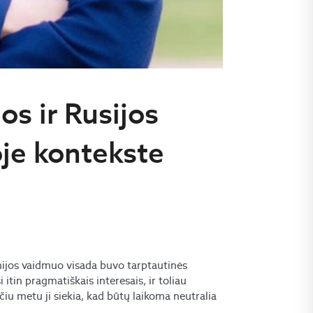
os ir Rusijos
oje kontekste
inijos vaidmuo visada buvo tarptautinės
in pragmatiškais interesais, ir toliau
ačiu metu ji siekia, kad būtų laikoma neutralia