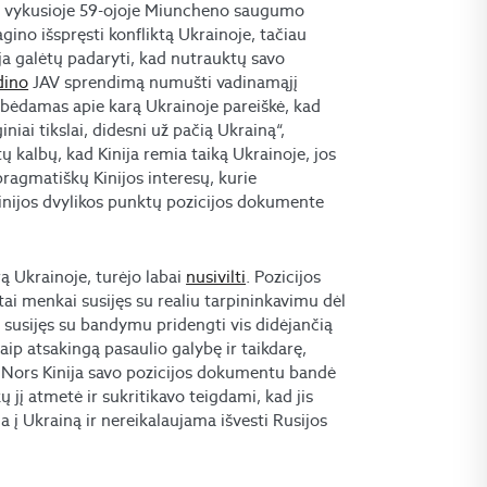
n. vykusioje 59-ojoje Miuncheno saugumo
ino išspręsti konfliktą Ukrainoje, tačiau
ja galėtų padaryti, kad nutrauktų savo
dino
JAV sprendimą numušti vadinamąjį
albėdamas apie karą Ukrainoje pareiškė, kad
iniai tikslai, didesni už pačią Ukrainą“,
ų kalbų, kad Kinija remia taiką Ukrainoje, jos
agmatiškų Kinijos interesų, kurie
Kinijos dvylikos punktų pozicijos dokumente
rą Ukrainoje, turėjo labai
nusivilti
. Pozicijos
tai menkai susijęs su realiu tarpininkavimu dėl
 susijęs su bandymu pridengti vis didėjančią
kaip atsakingą pasaulio galybę ir taikdarę,
 Nors Kinija savo pozicijos dokumentu bandė
 jį atmetė ir sukritikavo teigdami, kad jis
 į Ukrainą ir nereikalaujama išvesti Rusijos