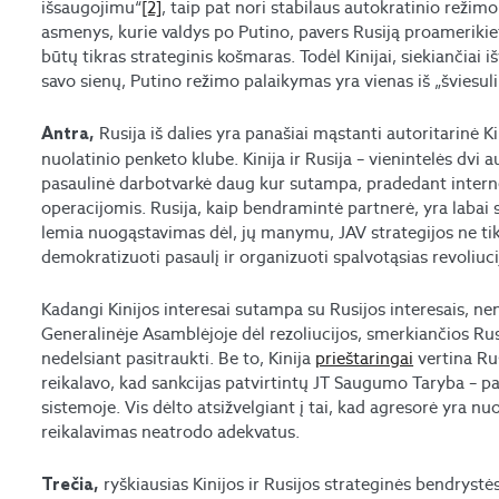
išsaugojimu“
[2]
, taip pat nori stabilaus autokratinio režimo
asmenys, kurie valdys po Putino, pavers Rusiją proamerikieti
būtų tikras strateginis košmaras. Todėl Kinijai, siekiančiai 
savo sienų, Putino režimo palaikymas yra vienas iš „šviesuli
Rusija iš dalies yra panašiai mąstanti autoritarinė 
Antra,
nuolatinio penketo klube. Kinija ir Rusija – vienintelės dvi 
pasaulinė darbotvarkė daug kur sutampa, pradedant interne
operacijomis. Rusija, kaip bendramintė partnerė, yra labai sv
lemia nuogąstavimas dėl, jų manymu, JAV strategijos ne tik 
demokratizuoti pasaulį ir organizuoti spalvotąsias revoliuci
Kadangi Kinijos interesai sutampa su Rusijos interesais, ne
Generalinėje Asamblėjoje dėl rezoliucijos, smerkiančios Rusi
nedelsiant pasitraukti. Be to, Kinija
prieštaringai
vertina Rus
reikalavo, kad sankcijas patvirtintų JT Saugumo Taryba – pa
sistemoje. Vis dėlto atsižvelgiant į tai, kad agresorė yra nuol
reikalavimas neatrodo adekvatus.
ryškiausias Kinijos ir Rusijos strateginės bendrystės
Trečia,