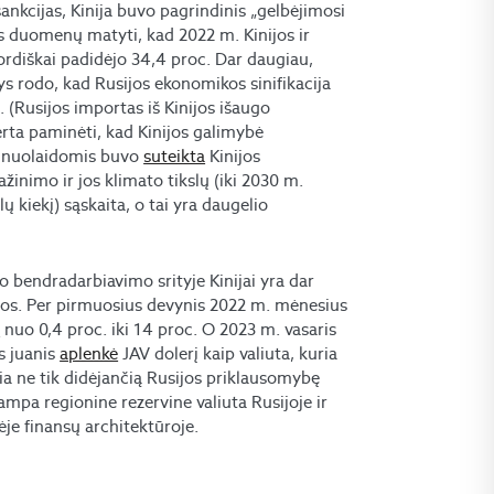
sankcijas, Kinija buvo pagrindinis „gelbėjimosi
s duomenų matyti, kad 2022 m. Kinijos ir
ekordiškai padidėjo 34,4 proc. Dar daugiau,
 rodo, kad Rusijos ekonomikos sinifikacija
 (Rusijos importas iš Kinijos išaugo
 verta paminėti, kad Kinijos galimybė
ų, nuolaidomis buvo
suteikta
Kinijos
žinimo ir jos klimato tikslų (iki 2030 m.
ų kiekį) sąskaita, o tai yra daugelio
io bendradarbiavimo srityje Kinijai yra dar
ijos. Per pirmuosius devynis 2022 m. mėnesius
o
nuo 0,4 proc. iki 14 proc. O 2023 m. vasaris
s juanis
aplenkė
JAV dolerį kaip valiuta, kuria
ia ne tik didėjančią Rusijos priklausomybę
ampa regionine rezervine valiuta Rusijoje ir
nėje finansų architektūroje.