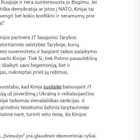
 Rusijoje ir nėra suinteresuota jo žlugimu. Jei
ška demokratija ar įstos į NATO, Kinijai tai
išvengti bet kokio konflikto ir neramumų prie
ų“.
Kinijos partnerė JT Saugumo Tarybos
autoritarinės valstybės Taryboje, kurių
to suverenitetu ir baigiant taikos palaikymo
arbi Kinijai. Tiek Si, tiek Putino pasaulėžiūrą
išlaikyti savo hegemoniją, bet ir
jas, nukreiptas prieš jų režimus.
nuostabu, kad Kinija
susilaikė
balsuojant JT
ją už įsiveržimą į Ukrainą ir reikalaujančios
ijai taikomas vienašališkas sankcijas. Ji
grindinis teisėtumo šaltinis tarptautinėje
atinė narė, turinti veto teisę, šis Kinijos
 „šviesulys“ yra glaudesni ekonominiai ryšiai.