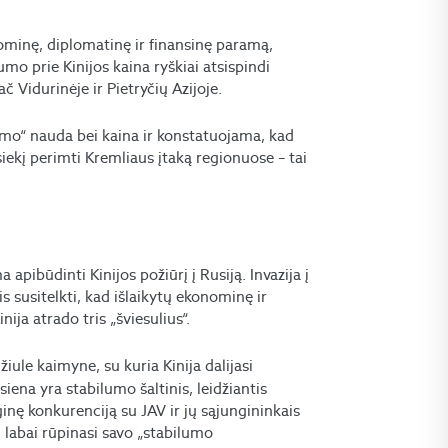
konominę, diplomatinę ir finansinę paramą,
šumo prie Kinijos kaina ryškiai atsispindi
 Vidurinėje ir Pietryčių Azijoje.
umo“ nauda bei kaina ir konstatuojama, kad
iekį perimti Kremliaus įtaką regionuose – tai
 apibūdinti Kinijos požiūrį į Rusiją. Invazija į
is susitelkti, kad išlaikytų ekonominę ir
ija atrado tris „šviesulius“.
iule kaimyne, su kuria Kinija dalijasi
siena yra stabilumo šaltinis, leidžiantis
ginę konkurenciją su JAV ir jų sąjungininkais
ri labai rūpinasi savo „stabilumo