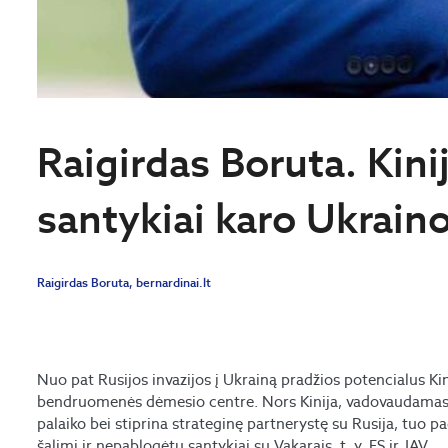
Raigirdas Boruta. Kinij
santykiai karo Ukrain
Raigirdas Boruta, bernardinai.lt
Nuo pat Rusijos invazijos į Ukrainą pradžios potencialus K
bendruomenės dėmesio centre. Nors Kinija, vadovaudamasi it
palaiko bei stiprina strateginę partnerystę su Rusija, tuo p
šalimi ir nepablogėtų santykiai su Vakarais, t. y. ES ir JAV.