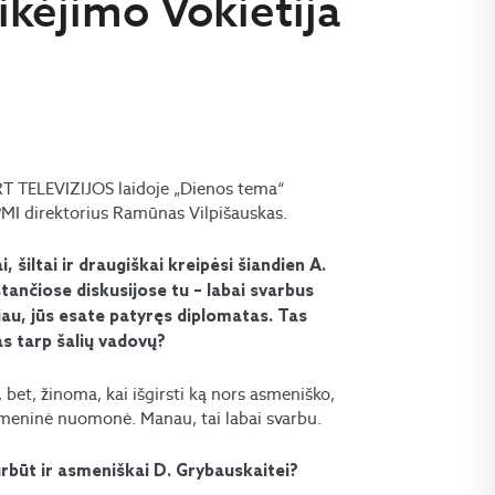
tikėjimo Vokietija
LRT TELEVIZIJOS laidoje „Dienos tema“
SPMI direktorius Ramūnas Vilpišauskas.
šiltai ir draugiškai kreipėsi šiandien A.
tančiose diskusijose tu – labai svarbus
čiau, jūs esate patyręs diplomatas. Tas
as tarp šalių vadovų?
 bet, žinoma, kai išgirsti ką nors asmeniško,
a asmeninė nuomonė. Manau, tai labai svarbu.
turbūt ir asmeniškai D. Grybauskaitei?