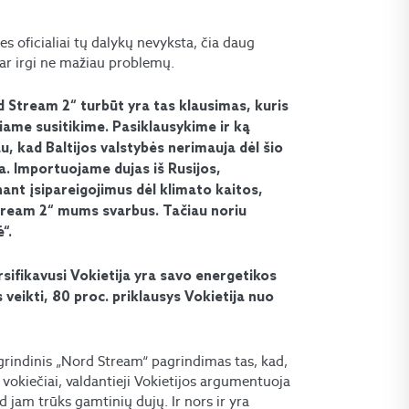
es oficialiai tų dalykų nevyksta, čia daug
abar irgi ne mažiau problemų.
rd Stream 2“ turbūt yra tas klausimas, kuris
šiame susitikime. Pasiklausykime ir ką
u, kad Baltijos valstybės nerimauja dėl šio
a. Importuojame dujas iš Rusijos,
nant įsipareigojimus dėl klimato kaitos,
Stream 2“ mums svarbus. Tačiau noriu
“.
ersifikavusi Vokietija yra savo energetikos
veikti, 80 proc. priklausys Vokietija nuo
pagrindinis „Nord Stream“ pagrindimas tas, kad,
 vokiečiai, valdantieji Vokietijos argumentuoja
 jam trūks gamtinių dujų. Ir nors ir yra