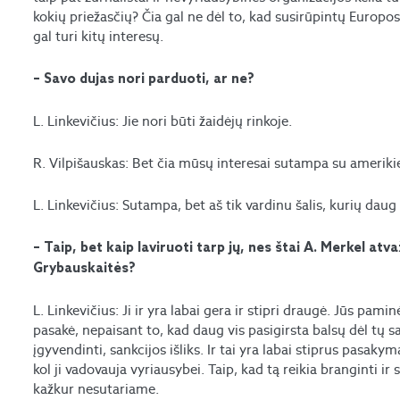
kokių priežasčių? Čia gal ne dėl to, kad susirūpintų Europos
gal turi kitų interesų.
– Savo dujas nori parduoti, ar ne?
L. Linkevičius: Jie nori būti žaidėjų rinkoje.
R. Vilpišauskas: Bet čia mūsų interesai sutampa su ameriki
L. Linkevičius: Sutampa, bet aš tik vardinu šalis, kurių daug 
– Taip, bet kaip laviruoti tarp jų, nes štai A. Merkel atv
Grybauskaitės?
L. Linkevičius: Ji ir yra labai gera ir stipri draugė. Jūs pami
pasakė, nepaisant to, kad daug vis pasigirsta balsų dėl tų s
įgyvendinti, sankcijos išliks. Ir tai yra labai stiprus pasaky
kol ji vadovauja vyriausybei. Taip, kad tą reikia branginti ir
kažkur nesutariame.