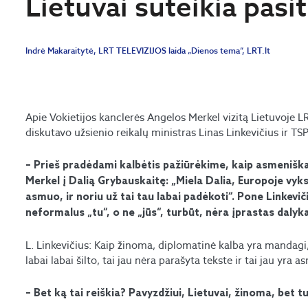
Lietuvai suteikia pasi
Indrė Makaraitytė, LRT TELEVIZIJOS laida „Dienos tema“, LRT.lt
Apie Vokietijos kanclerės Angelos Merkel vizitą Lietuvoje 
diskutavo užsienio reikalų ministras Linas Linkevičius ir T
– Prieš pradėdami kalbėtis pažiūrėkime, kaip asmeniškai, 
Merkel į Dalią Grybauskaitę: „Miela Dalia, Europoje vyks
asmuo, ir noriu už tai tau labai padėkoti“. Pone Linkevi
neformalus „tu“, o ne „jūs“, turbūt, nėra įprastas dalyk
L. Linkevičius: Kaip žinoma, diplomatinė kalba yra mandagi,
labai labai šilto, tai jau nėra parašyta tekste ir tai jau yr
– Bet ką tai reiškia? Pavyzdžiui, Lietuvai, žinoma, bet 