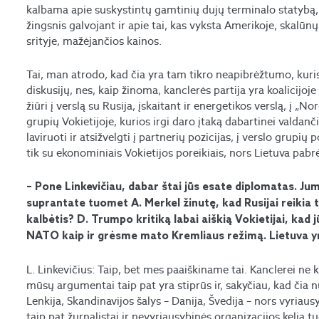
kalbama apie suskystintų gamtinių dujų terminalo statybą
žingsnis galvojant ir apie tai, kas vyksta Amerikoje, skalū
srityje, mažėjančios kainos.
Tai, man atrodo, kad čia yra tam tikro neapibrėžtumo, kuris g
diskusijų, nes, kaip žinoma, kanclerės partija yra koalicijo
žiūri į verslą su Rusija, įskaitant ir energetikos verslą, į „N
grupių Vokietijoje, kurios irgi daro įtaką dabartinei valdanči
laviruoti ir atsižvelgti į partnerių pozicijas, į verslo grupių p
tik su ekonominiais Vokietijos poreikiais, nors Lietuva pabrė
– Pone Linkevičiau, dabar štai jūs esate diplomatas. Jums 
suprantate tuomet A. Merkel žinutę, kad Rusijai reikia to
kalbėtis? D. Trumpo kritiką labai aiškią Vokietijai, kad
NATO kaip ir grėsme mato Kremliaus režimą. Lietuva yra
L. Linkevičius: Taip, bet mes paaiškiname tai. Kanclerei ne ka
mūsų argumentai taip pat yra stiprūs ir, sakyčiau, kad čia nu
Lenkija, Skandinavijos šalys – Danija, Švedija – nors vyriausy
taip pat žurnalistai ir nevyriausybinės organizacijos kelia tu