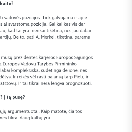
skaitė?
kti vadovės pozicijos. Tiek galvojama ir apie
usiai svarstoma pozicija. Gal kai kas vis dar
au, kad tai yra menkai tikėtina, nes jau dabar
tijų. Be to, pati A. Merkel, tikėtina, parems
dėl mūsų prezidentės karjeros Europos Sąjungos
 yra Europos Vadovų Tarybos Pirmininko
us labai kompleksiška, sudėtinga dėlionė, nes
ėtys. Ir reikės vėl rasti balansą tarp Pietų ir
 atstovų. Ir tai tikrai nėra lengva prognozuoti.
? Į tą pusę?
ikrųjų argumentuotai. Kaip matote, čia tos
nes tikrai daug kalbų yra.