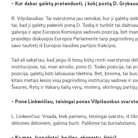
– Kur dabar galėtų pretenduoti, į kokį postą D. Grybau
R. Vilpišauskas: Tai svarstoma jau senokai, kur ji galėtų sie
tai, kad ji galėtų pakeisti poną D. Tuską ir turbūt tai dažnia
galvoja ir apie Europos Komisijos vadovės poziciją, bet man
prasidėjo diskusijos Europos Parlamente tarp pagrindinių par
savo tautietį iš Europos liaudies partijos frakcijos.
Tad aš sakyčiau, kad jeigu iš tiesų būtų rimti svarstymai 
institucijose, tai, man atrodo, pono D. Tusko pozicija, tai
pozicija, galėtų būti labiausiai tikėtina. Bet, žinoma, tai b
kitais metais keisis visų pagrindinių institucijų vadovai ir sud
Šiaurės, Rytų ir Vakarų šalių vyrų, moterų, skirtingų partijų
– Pone Linkevičiau, teisingai ponas Vilpišauskas svarsto
L. Linkevičius: Visada, kiek pamenu, teisingai svarsto, iš t
dėlionės dėlionėm, galima burti. Palikime tai žurnalistams, 