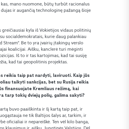
, kas, mano nuomone, būtų turbūt racionalus
nų dujas ir augančią technologinę pažangą šioje
reičiausiai kyla iš Vokietijos vidaus politinių
je su socialdemokratais, kurie daug palankiau
ord Stream“. Be to yra įvairių įtakingų verslo
ajai koalicijai. Aišku, kanclerė turi mėginti
ozicijas. Iš to ir tas kartojimas, kad tai susiję
žia, kad tai geopolitinis projektas.
reikia taip pat nardyti, laviruoti. Kaip jūs
liau taikyti sankcijas, bet su Rusija reikia
 jūs finansuojate Kremliaus režimą, kai
 tarp tokių dviejų polių, galima sakyti?
rtą buvo paaiškinta ir šį kartą taip pat, ir
ogąstauja ne tik Baltijos šalys ar, tarkim, ir
bė oficialiai ir nepareiškė. Ten vėl kilo banga,
os klausimus ir, aišku, Jungtinės Valstijos. Dėl