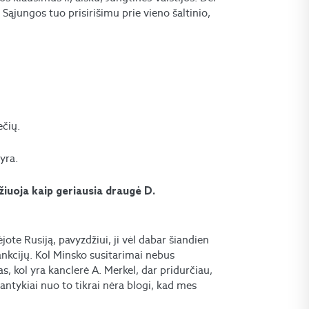
 Sąjungos tuo prisirišimu prie vieno šaltinio,
ečių.
yra.
ažiuoja kaip geriausia draugė D.
nėjote Rusiją, pavyzdžiui, ji vėl dabar šiandien
ankcijų. Kol Minsko susitarimai nebus
mas, kol yra kanclerė A. Merkel, dar pridurčiau,
 santykiai nuo to tikrai nėra blogi, kad mes