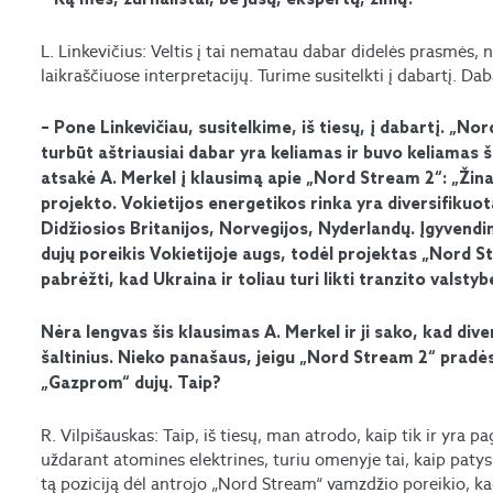
– Ką mes, žurnalistai, be jūsų, ekspertų, žinių?
L. Linkevičius: Veltis į tai nematau dabar didelės prasmės, n
laikraščiuose interpretacijų. Turime susitelkti į dabartį. D
– Pone Linkevičiau, susitelkime, iš tiesų, į dabartį. „No
turbūt aštriausiai dabar yra keliamas ir buvo keliamas 
atsakė A. Merkel į klausimą apie „Nord Stream 2“: „Žina
projekto. Vokietijos energetikos rinka yra diversifikuot
Didžiosios Britanijos, Norvegijos, Nyderlandų. Įgyvendi
dujų poreikis Vokietijoje augs, todėl projektas „Nord 
pabrėžti, kad Ukraina ir toliau turi likti tranzito valstybė
Nėra lengvas šis klausimas A. Merkel ir ji sako, kad div
šaltinius. Nieko panašaus, jeigu „Nord Stream 2“ pradės 
„Gazprom“ dujų. Taip?
R. Vilpišauskas: Taip, iš tiesų, man atrodo, kaip tik ir yra 
uždarant atomines elektrines, turiu omenyje tai, kaip patys
tą poziciją dėl antrojo „Nord Stream“ vamzdžio poreikio, kad