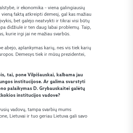
 valstybė, ir ekonomika – viena galingiausių
į vieną faktą atkreipti dėmesį, gal kas mažiau
įvykis, bet galėjo neatvykti ir tikrai visi būtų
mpa didžiulė ir ten daug labai problemų. Taip,
us, kurie irgi jai ne mažiau svarbūs.
be abejo, aplankymas karių, nes vis tiek karių
uropos. Dėmesys tiek ir mūsų prezidentei,
s, tai, pone Vilpišauskai, kalbama jau
ungos institucijose. Ar galima svarstyti
rono palaikymas D. Grybauskaitei galėtų
ažkokios institucijos vadove?
uvusių vadovų, tampa svarbių mums
e, Lietuvai ir tuo geriau Lietuva gali savo