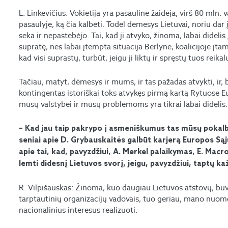
L. Linkevičius: Vokietija yra pasaulinė žaidėja, virš 80 mln.
pasaulyje, ką čia kalbėti. Todėl dėmesys Lietuvai, noriu dar 
seka ir nepastebėjo. Tai, kad ji atvyko, žinoma, labai didelis 
supratę, nes labai įtempta situacija Berlyne, koalicijoje įta
kad visi suprastų, turbūt, jeigu ji liktų ir spręstų tuos reikal
Tačiau, matyt, dėmesys ir mums, ir tas pažadas atvykti, ir, 
kontingentas istoriškai toks atvykęs pirmą kartą Rytuose E
mūsų valstybei ir mūsų problemoms yra tikrai labai didelis.
– Kad jau taip pakrypo į asmeniškumus tas mūsų pokalbi
seniai apie D. Grybauskaitės galbūt karjerą Europos Sąj
apie tai, kad, pavyzdžiui, A. Merkel palaikymas, E. Mac
lemti didesnį Lietuvos svorį, jeigu, pavyzdžiui, taptų k
R. Vilpišauskas: Žinoma, kuo daugiau Lietuvos atstovų, b
tarptautinių organizacijų vadovais, tuo geriau, mano nuomon
nacionalinius interesus realizuoti.