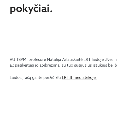
pokyčiai.
VU TSPMI profesorė Natalija Arlauskaitė LRT laidoje „Nes ma
a.: pasikeitusį jo apibrėžimą, su tuo susijusius iššūkius be
Laidos įrašą galite peržiūrėti
LRT.lt mediatekoje