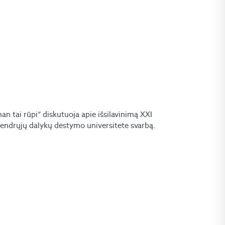
n tai rūpi“ diskutuoja apie išsilavinimą XXI
i bendrųjų dalykų dėstymo universitete svarbą.