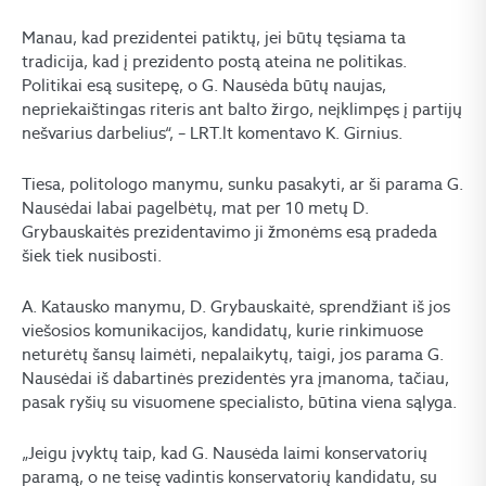
Manau, kad prezidentei patiktų, jei būtų tęsiama ta
tradicija, kad į prezidento postą ateina ne politikas.
Politikai esą susitepę, o G. Nausėda būtų naujas,
nepriekaištingas riteris ant balto žirgo, neįklimpęs į partijų
nešvarius darbelius“, – LRT.lt komentavo K. Girnius.
Tiesa, politologo manymu, sunku pasakyti, ar ši parama G.
Nausėdai labai pagelbėtų, mat per 10 metų D.
Grybauskaitės prezidentavimo ji žmonėms esą pradeda
šiek tiek nusibosti.
A. Katausko manymu, D. Grybauskaitė, sprendžiant iš jos
viešosios komunikacijos, kandidatų, kurie rinkimuose
neturėtų šansų laimėti, nepalaikytų, taigi, jos parama G.
Nausėdai iš dabartinės prezidentės yra įmanoma, tačiau,
pasak ryšių su visuomene specialisto, būtina viena sąlyga.
„Jeigu įvyktų taip, kad G. Nausėda laimi konservatorių
paramą, o ne teisę vadintis konservatorių kandidatu, su