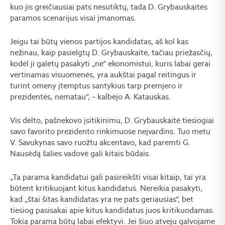
kuo jis greičiausiai pats nesutiktų, tada D. Grybauskaitės
paramos scenarijus visai įmanomas.
Jeigu tai būtų vienos partijos kandidatas, aš kol kas
nežinau, kaip pasielgtų D. Grybauskaitė, tačiau priežasčių,
kodėl ji galėtų pasakyti „ne“ ekonomistui, kuris labai gerai
vertinamas visuomenės, yra aukštai pagal reitingus ir
turint omeny įtemptus santykius tarp premjero ir
prezidentės, nematau“, – kalbėjo A. Katauskas.
Vis dėlto, pašnekovo įsitikinimu, D. Grybauskaitė tiesiogiai
savo favorito prezidento rinkimuose neįvardins. Tuo metu
V. Savukynas savo ruožtu akcentavo, kad paremti G.
Nausėdą šalies vadovė gali kitais būdais.
„Ta parama kandidatui gali pasireikšti visai kitaip, tai yra
būtent kritikuojant kitus kandidatus. Nereikia pasakyti,
kad „štai šitas kandidatas yra ne pats geriausias“, bet
tiesiog pasisakai apie kitus kandidatus juos kritikuodamas.
Tokia parama būtų labai efektyvi. Jei šiuo atveju galvojame