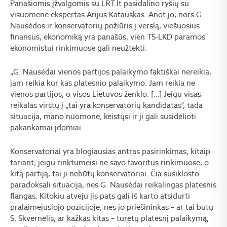
Panašiomis įžvalgomis su LRT.lt pasidalino ryšių su
visuomene ekspertas Arijus Katauskas. Anot jo, nors G.
Nausėdos ir konservatorių požiūris į verslą, viešuosius
finansus, ekonomiką yra panašūs, vien TS-LKD paramos
ekonomistui rinkimuose gali neužtekti.
„G. Nausėdai vienos partijos palaikymo faktiškai nereikia,
jam reikia kur kas platesnio palaikymo. Jam reikia ne
vienos partijos, o visos Lietuvos ženklo. […] Jeigu visas
reikalas virstų į „tai yra konservatorių kandidatas“, tada
situacija, mano nuomone, keistųsi ir ji gali susidėlioti
pakankamai įdomiai.
Konservatoriai yra blogiausias antras pasirinkimas, kitaip
tariant, jeigu rinktumeisi ne savo favoritus rinkimuose, o
kitą partiją, tai ji nebūtų konservatoriai. Čia susiklosto
paradoksali situacija, nes G. Nausėdai reikalingas platesnis
flangas. Kitokiu atveju jis pats gali iš karto atsidurti
pralaimėjusiojo pozicijoje, nes jo priešininkas – ar tai būtų
S. Skvernelis, ar kažkas kitas – turėtų platesnį palaikymą,