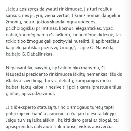
„Jeigu apsispręs dalyvauti rinkimuose, jis turi realius
šansus, nes jis yra, viena vertus, tikrai žinomas daugeliui
žmonių, neturi jokios skandalingos uodegos,
psichologiškai priimtinas, lipšnus, elegantiškas, ypač
dabar, kai mėginama išsiaiškinti, kieno dėmė didesnė, tai
tokio tipo žmogus gali pozityviai nuteikti. Jį apibrėžčiau
kaip elegantiškai pozityvų žmogų“, – apie G. Nausėdą
kalbėjo G. Dabašinskas.
Nepaisant šių savybių, apžvalgininko manymu, G.
Nausėdai prezidento rinkimuose iškiltų nemenkas iššūkis
išlaikyti savo liniją, tai yra debatų, kampanijos metu
kalbėti faktų kalba ir nesivelti į politikams įprastus aršius
ginčus, apsižodžiavimus.
„Jis iš eksperto statusą turinčio žmogaus turėtų tapti
politikoje veikiančiu asmeniu, o čia jau tu esi taikiklyje.
Jeigu tu visą laiką aiškini, ką kiti daro gerai ar blogai, tai
apsisprendus dalyvauti rinkimuose, viskas apsiverčia.