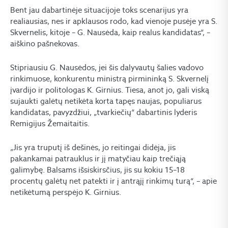
Bent jau dabartinėje situacijoje toks scenarijus yra
realiausias, nes ir apklausos rodo, kad vienoje pusėje yra S.
Skvernelis, kitoje – G. Nausėda, kaip realus kandidatas“, –
aiškino pašnekovas.
Stipriausiu G. Nausėdos, jei šis dalyvautų šalies vadovo
rinkimuose, konkurentu ministrą pirmininką S. Skvernelį
įvardijo ir politologas K. Girnius. Tiesa, anot jo, gali viską
sujaukti galėtų netikėta korta tapęs naujas, populiarus
kandidatas, pavyzdžiui, „tvarkiečių“ dabartinis lyderis
Remigijus Žemaitaitis.
„Jis yra truputį iš dešinės, jo reitingai didėja, jis
pakankamai patrauklus ir jį matyčiau kaip trečiąją
galimybę. Balsams išsiskirsčius, jis su kokiu 15–18
procentų galėtų net patekti ir į antrąjį rinkimų turą“, – apie
netikėtumą perspėjo K. Girnius.