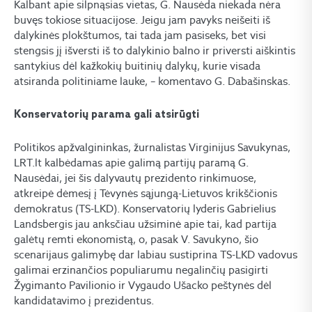
Kalbant apie silpnąsias vietas, G. Nausėda niekada nėra
buvęs tokiose situacijose. Jeigu jam pavyks neišeiti iš
dalykinės plokštumos, tai tada jam pasiseks, bet visi
stengsis jį išversti iš to dalykinio balno ir priversti aiškintis
santykius dėl kažkokių buitinių dalykų, kurie visada
atsiranda politiniame lauke, – komentavo G. Dabašinskas.
Konservatorių parama gali atsirūgti
Politikos apžvalgininkas, žurnalistas Virginijus Savukynas,
LRT.lt kalbėdamas apie galimą partijų paramą G.
Nausėdai, jei šis dalyvautų prezidento rinkimuose,
atkreipė dėmesį į Tėvynės sąjungą-Lietuvos krikščionis
demokratus (TS-LKD). Konservatorių lyderis Gabrielius
Landsbergis jau anksčiau užsiminė apie tai, kad partija
galėtų remti ekonomistą, o, pasak V. Savukyno, šio
scenarijaus galimybę dar labiau sustiprina TS-LKD vadovus
galimai erzinančios populiarumu negalinčių pasigirti
Žygimanto Pavilionio ir Vygaudo Ušacko peštynės dėl
kandidatavimo į prezidentus.