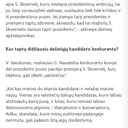
apie S. Skvernelį, kuris neslepia prezidentinių ambicijų, tai
jis, kaip vyriausybės vadovas, susilaukia šiek tiek kritikos ir
iš prezidentūros pusės. Jei įtampa tarp prezidentės ir
premjero taptų aštresnė, akivaizdu, kad tai mažintų S.
Skvernelio šansus tapti prezidentu“, – atkreipė dėmesį
apžvalgininkas.
Kas taptų didžiausiu dešiniųjų kandidato konkurentu?
V. Savukynas, realiausiu G. Nausėdos konkurentu kovoje
dėl prezidento posto įvardijo premjerą S. Skvernelį, kurį,
tikėtina, gali iškelti „valstiečiai“.
„Kol kas matosi du stiprūs kandidatai ir nelabai matosi
naujų. Vienas yra valstiečių-žaliųjų kandidatas, kuris labiau
atstovautų kairę pusę, ir kitas, kuris remiasi labiau
dešiniosiomis jėgomis – liberaliomis ir konservatorių.
Aišku, skandalai, kurie mūsų politinėje padangėje
nerimsta, gali pakeisti šitą jėgų išsidėstymą.