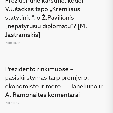
Prezidentinė karštinė: kodėl
V.Ušackas tapo „Kremliaus
statytiniu“, o Ž.Pavilionis
„nepatyrusiu diplomatu“? [M.
Jastramskis]
2018-04-15
Prezidento rinkimuose –
pasiskirstymas tarp premjero,
ekonomisto ir mero. T. Janeliūno ir
A. Ramonaitės komentarai
2017-11-19