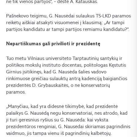
ne tik vienos partijos“, – dėstė A. Katauskas.
Pašnekovo teigimu, G. Nausėdai sulaukus TS-LKD paramos
reikėtų aiškiai atsakyti visuomenei į klausimą: „Ar tampi
partijos kandidatu ar tampi partijos remiamu kandidatu?“.
Nepartiškumas gali privilioti ir prezidentę
Tuo metu Vilniaus universiteto Tarptautinių santykių ir
politikos mokslų instituto docentas, politologas Kęstutis
Girnius įsitikinęs, kad G. Nausėda šalies vadovo
rinkimuose greičiau sulauktų antrą kadenciją baigiančios
prezidentės D. Grybauskaitės, o ne konservatorių
paramos.
„Manyčiau, kad yra didesnė tikimybė, kad prezidentė
palaikys G. Nausėdą negu konservatoriai, nes atrodo, kad
ji turi geresnius ryšius su G. Nausėda: kai vyksta
prezidentūros renginiai, G. Nausėdai skiriamas pagrindinis
vaidmuo, jis tampa vienu iš pagrindinių kalbėtojų.