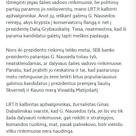
išmėginti jėgas šalies vadovo rinkimuose, be politinių
partijų paramos jis neišsiverstų, mano LRT.lt kalbinti
apžvalgininkai. Anot jų, ieškant galimų G. Nausėdos
rėmėjų, akys krypsta į konservatorių flangą ir net į
prezidentę Dalią Grybauskaitę. Tiesa, neatmestina, kad ši
parama kandidatui galėtų tapti meškos paslauga.
Nors iki prezidento rinkimų teliko metai, SEB banko
prezidento patarėjas G. Nausėda toliau tyli,
neatskleisdamas, ar dalyvaus šalies vadovo rinkimuose.
Panašu, kad prabilti jo neskatina ir tai, kad pastaruoju
metu reitinguose jis ėmė lenkti kitus populiariausius
galimus kandidatus į prezidentus premjerą Saulių
Skvernelį ir Kauno merą Visvaldą Matijošaitį.
LRT.lt kalbintas apžvalgininkas, žurnalistas Ginas
Dabašinskas svarstė, kad G. Nausėdos tyla, jei šis vis tik
žada dalyvauti rinkimuose, gali reikšti ir strategijos,
komandos ruošimą, mat, pasak pašnekovo, būti vienišu
vilku rinkimuose nėra naudinga.