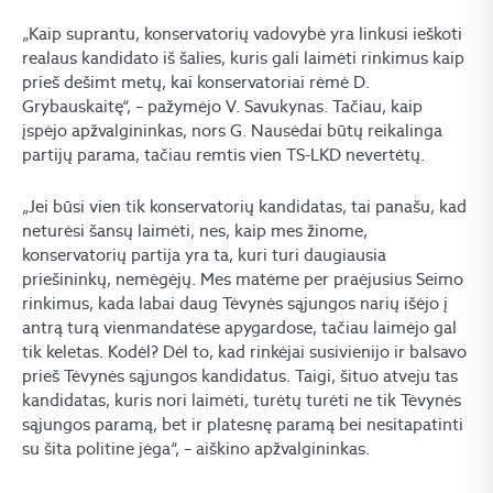
„Kaip suprantu, konservatorių vadovybė yra linkusi ieškoti
realaus kandidato iš šalies, kuris gali laimėti rinkimus kaip
prieš dešimt metų, kai konservatoriai rėmė D.
Grybauskaitę“, – pažymėjo V. Savukynas. Tačiau, kaip
įspėjo apžvalgininkas, nors G. Nausėdai būtų reikalinga
partijų parama, tačiau remtis vien TS-LKD nevertėtų.
„Jei būsi vien tik konservatorių kandidatas, tai panašu, kad
neturėsi šansų laimėti, nes, kaip mes žinome,
konservatorių partija yra ta, kuri turi daugiausia
priešininkų, nemėgėjų. Mes matėme per praėjusius Seimo
rinkimus, kada labai daug Tėvynės sąjungos narių išėjo į
antrą turą vienmandatėse apygardose, tačiau laimėjo gal
tik keletas. Kodėl? Dėl to, kad rinkėjai susivienijo ir balsavo
prieš Tėvynės sąjungos kandidatus. Taigi, šituo atveju tas
kandidatas, kuris nori laimėti, turėtų turėti ne tik Tėvynės
sąjungos paramą, bet ir platesnę paramą bei nesitapatinti
su šita politine jėga“, – aiškino apžvalgininkas.