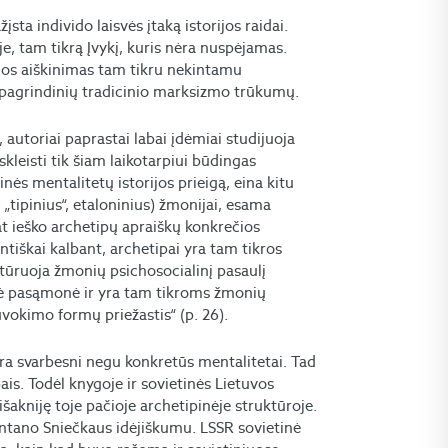
įsta individo laisvės įtaką istorijos raidai.
e, tam tikrą Įvykį, kuris nėra nuspėjamas.
dos aiškinimas tam tikru nekintamu
u pagrindinių tradicinio marksizmo trūkumų.
ų, autoriai paprastai labai įdėmiai studijuoja
skleisti tik šiam laikotarpiui būdingas
ės mentalitetų istorijos prieigą, eina kitu
r „tipinius“, etaloninius) žmonijai, esama
at ieško archetipų apraiškų konkrečios
ntiškai kalbant, archetipai yra tam tikros
tūruoja žmonių psichosocialinį pasaulį
inė pasąmonė ir yra tam tikroms žmonių
okimo formų priežastis“ (p. 26).
yra svarbesni negu konkretūs mentalitetai. Tad
ais. Todėl knygoje ir sovietinės Lietuvos
išakniję toje pačioje archetipinėje struktūroje.
 Antano Sniečkaus idėjiškumu. LSSR sovietinė