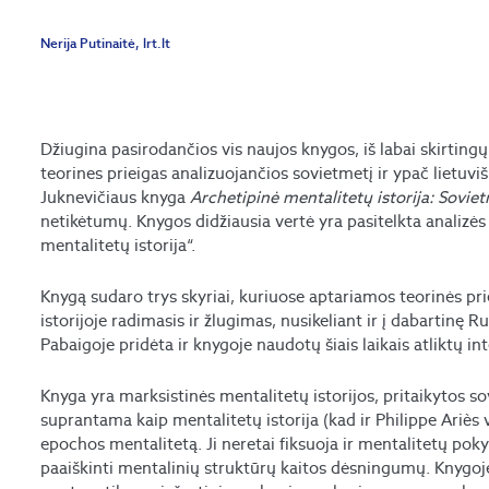
Nerija Putinaitė, lrt.lt
Džiugina pasirodančios vis naujos knygos, iš labai skirtingų
teorines prieigas analizuojančios sovietmetį ir ypač lietuvi
Juknevičiaus knyga ­
Archetipinė mentalitetų istorija: Sovie
netikėtumų. Knygos didžiausia vertė yra pasitelkta analizės 
mentalitetų istorija“.
Knygą sudaro trys skyriai, kuriuose aptariamos teo­rinės prie
istorijoje radimasis ir žlugimas, nusikeliant ir į dabartinę Ru
Pabaigoje pridėta ir knygoje naudotų šiais laikais atliktų i
Knyga yra marksistinės mentalitetų istorijos, pritaikytos sovi
suprantama kaip mentalitetų istorija (kad ir Philippe Ariès v
epochos mentalitetą. Ji neretai fiksuoja ir mentalitetų pokyt
paaiškinti mentalinių struktūrų kaitos dėsningumų. Knygoje 