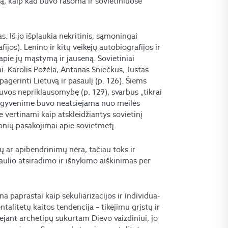
ją, kaip kad buvo rašoma ir sovietiniuose
s. Iš jo išplaukia nekritinis, sąmoningai
jos). Lenino ir kitų veikėjų autobiografijos ir
apie jų mąstymą ir jauseną. Sovietiniai
i. Karolis Požėla, Antanas Sniečkus, Justas
pagerinti Lietuvą ir pasaulį (p. 126). Šiems
uvos nepriklausomybę (p. 129), svarbus „tikrai
jų gyvenime buvo neatsiejama nuo meilės
 vertinami kaip atskleidžiantys sovietinį
monių pasakojimai apie sovietmetį.
ų ar apibendrinimų nėra, tačiau toks ir
ulio atsiradimo ir išnykimo aiškinimas per
a paprastai kaip sekuliarizacijos ir individua­
talitetų kaitos tendencija – tikėjimu grįstų ir
nėjant archetipų sukurtam Dievo vaizdiniui, jo