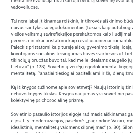
mentalinė evoliucija tik atkartoja bendrą sovietinę evoliuci
vadovėliuose.
Tai nėra labai įtikinamas reiškinių ir tikrovės aiškinimo būda
naivus santykis su egodokumentais (tokiais kaip autobiografi
viešos veiksmų savirefleksijos perskaitomos kaip liudijimai 
perversmininkai pristatomi kaip revoliucionieriai romantika
Paleckis pristatomi kaip turėję aiškų gyvenimo tikslą, idėją 
kovotojams socialinis teisingumas buvęs svarbesnis už Liet
tikinčiųjų bruožas buvo tai, kad meilė idealams daugelio 
Lietuvai“ (p. 128). Sovietinių veikėjų egodokumentai knygoje
mentalitetą. Panašiai tiesiogiai pasitelkiami ir šių dienų ž
Ką iš knygos sužinome apie sovietmetį? Naujų istorinių žini
nebuvo knygos tikslas. Knygos naujumas yra sovietinio pasa
kolektyvinę psichosocialinę prizmę.
Sovietinio pasaulio istorijos eigoje radimasis aiškinamas gan
cijos, t. y. modernizacijos, pasekmė: „pagrindinė Vakarų men
idealistinių mentalitetų vaidmens silpnėjimas“ (p. 80). Silp