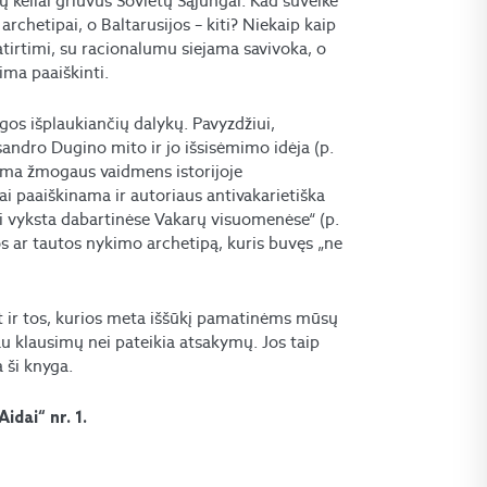
ių keliai griuvus Sovietų Sąjungai. Kad suveikė
archetipai, o Baltarusijos – kiti? Niekaip kaip
 patirtimi, su racionalumu siejama savivoka, o
ima paaiškinti.
eigos išplaukiančių dalykų. Pavyzdžiui,
sandro Dugino mito ir jo išsisėmimo idėja (p.
rtima žmogaus vaidmens istorijoje
i paaiškinama ir autoriaus antivakarietiška
gai vyksta dabartinėse Vakarų visuomenėse“ (p.
os ar tautos nykimo archetipą, kuris buvęs „ne
Net ir tos, kurios meta iššūkį pamatinėms mūsų
 klausimų nei pateikia atsakymų. Jos taip
 ši knyga.
idai“ nr. 1.