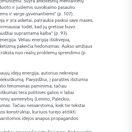
 komunizmu. Suyra ankstesnių mentalitetų
zduoto ir juslėmis suvokiamo pasaulio.
ems ir varge gyvenantiems“ (p. 107).
dėja ir yra asketai, patraukia paskui save mases,
pirmiausiai todėl, kad jų gretose buvo
audžiai suprantama kalba“ (p. 93).
nergija. Vėliau energija išsikvepia,
 Asketizmą pakeičia hedonizmas. Aukso amžiaus
itrūksta nuo realių problemų sprendimo (p.
aujų idėjų energija, autorius nekreipia
pleksiškumą. Pavyzdžiui, į paraštes išstumia
asaulio fenomenas paminima, tačiau
škumas tėra politinės galios ir labai
ninių asmenybių (Lenino, Paleckio,
umas. Tačiau nesvarstoma, kiek tie tekstai
s konstruktai, kuriuos turėjo atitikti
nesvarstomos idėjos anapus propagandos.