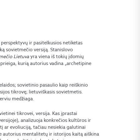
 perspektyvų ir pasitelkusios netikėtas
šką sovietmečio versiją. Stanislovo
tmečio Lietuva
yra viena iš tokių įdomių
prieiga, kurią autorius vadina „archetipine
laidos; sovietinio pasaulio kaip reiškinio
sijos tikrovę; lietuviškasis sovietmetis.
nterviu medžiaga.
etinei tikrovei, versija. Kas įprastai
ersijoje), analizuoja konkrečios kultūros ir
į ar evoliuciją, tačiau nesiekia galutinai
autorius mentalitetų ir istorijos kaitą aiškina