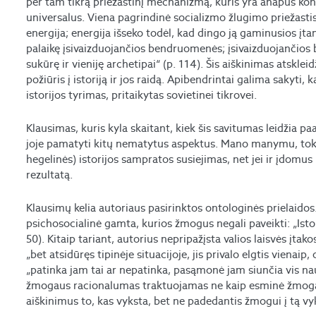
per tam tikrą priežastinį mechanizmą, kuris yra anapus kon
universalus. Viena pagrindinė socializmo žlugimo priežasti
energija; energija išseko todėl, kad dingo ją gaminusios įt
palaikę įsivaizduojančios bendruomenės; įsivaizduojančios
sukūrę ir vieniję archetipai“ (p. 114). Šis aiškinimas atskleid
požiūris į istoriją ir jos raidą. Apibendrintai galima sakyti,
istorijos tyrimas, pritaikytas sovietinei tikrovei.
Klausimas, kuris kyla skaitant, kiek šis savitumas leidžia paai
joje pamatyti kitų nematytus aspektus. Mano manymu, toks m
hegelinės) istorijos sampratos susiejimas, net jei ir įdomu
rezultatą.
Klausimų kelia autoriaus pasirinktos ontologinės prielaidos.
psichosocialinė gamta, kurios žmogus negali paveikti: „Istori
50). Kitaip tariant, autorius nepripažįsta valios laisvės įtako
„bet atsidūręs tipinėje situacijoje, jis privalo elgtis vienaip,
„patinka jam tai ar nepatinka, pasąmonė jam siunčia vis nau
žmogaus racionalumas traktuojamas ne kaip esminė žmogau
aiškinimus to, kas vyksta, bet ne padedantis žmogui į tą vyk