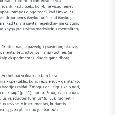
kretaus kultūrinio konteksto ir yra
s esanti, kad „išseko kūrybinė visuomenės
ampos; įtampos dingo todėl, kad išnyko jas
 bendruomenės išnyko todėl, kad išnyko jas
žia, kad tai yra savitai hegeliškai-marksistinis
 kad knyga yra savitas marksistinis mentalitetų
škinti ir naujai pažvelgti į sovietinę tikrovę,
entaliteto istorijos ir marksistinės (ar
s kaip eksperimentas, duoda gana ribotą
 Archetipai veikia kaip tam tikra
ja – spektaklis, kurio režisierius – gamta“ (p.
s istorijos raidai. Žmogus gali elgtis kaip nori,
 o ne kitaip“ (p. 41), nori to žmogus ar nenori,
jus vaizduotės turinius“ (p. 55). Tuomet ir
s savybė, o instrumentas, kuriantis
smą įsiterpti ar nuo jo atsiriboti.