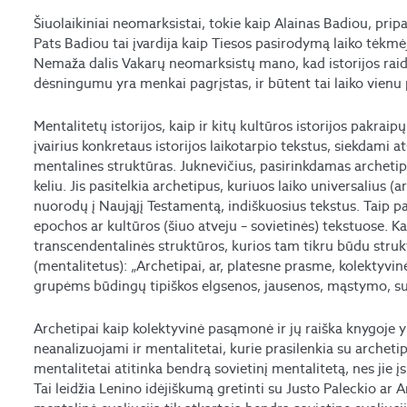
Šiuolaikiniai neomarksistai, tokie kaip Alainas Badiou, pripaž
Pats Badiou tai įvardija kaip Tiesos pasirodymą laiko tėkmėj
Nemaža dalis Vakarų neomarksistų mano, kad istorijos rai
dėsningumu yra menkai pagrįstas, ir būtent tai laiko vien
Mentalitetų istorijos, kaip ir kitų kultūros istorijos pakraip
įvairius konkretaus istorijos laikotarpio tekstus, siekdami at
mentalines struktūras. Juknevičius, pasirinkdamas archetipin
keliu. Jis pasitelkia archetipus, kuriuos laiko universalius (a
nuorodų į Naująjį Testamentą, indiškuosius tekstus. Taip p
epochos ar kultūros (šiuo atveju – sovietinės) tekstuose. Ka
transcendentalinės struktūros, kurios tam tikru būdu struk
(mentalitetus): „Archetipai, ar, platesne prasme, kolektyv
grupėms būdingų tipiškos elgsenos, jausenos, mąstymo, suv
Archetipai kaip kolektyvinė pasąmonė ir jų raiška knygoje 
neanalizuojami ir mentalitetai, kurie prasilenkia su archetip
mentalitetai atitinka bendrą sovietinį mentalitetą, nes jie įs
Tai leidžia Lenino idėjiškumą gretinti su Justo Paleckio ar