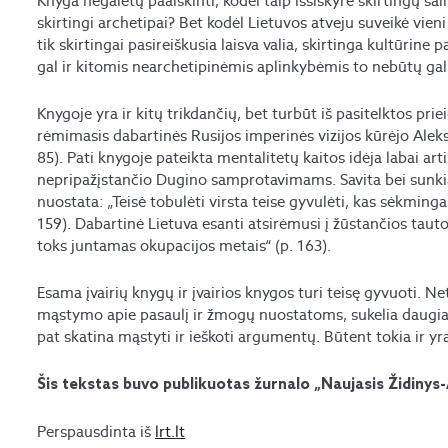
Knyga negalėtų paaiškinti, kodėl taip išsiskyrė skirtingų šal
skirtingi archetipai? Bet kodėl Lietuvos atveju suveikė vieni 
tik skirtingai pasireiškusia laisva valia, skirtinga kultūrine
gal ir kitomis nearchetipinėmis aplinkybėmis to nebūtų gal
Knygoje yra ir kitų trikdančių, bet turbūt iš pasitelktos pri
rėmimasis dabartinės Rusijos imperinės vizijos kūrėjo Alek
85). Pati knygoje pateikta mentalitetų kaitos idėja labai a
nepripažįstančio Dugino samprotavimams. Savita bei sunkia
nuostata: „Teisė tobulėti virsta teise gyvulėti, kas sėkmin
159). Dabartinė Lietuva esanti atsirėmusi į žūstančios taut
toks juntamas okupacijos metais“ (p. 163).
Esama įvairių knygų ir įvairios knygos turi teisę gyvuoti. 
mąstymo apie pasaulį ir žmogų nuostatoms, sukelia daugiau
pat skatina mąstyti ir ieškoti argumentų. Būtent tokia ir yra
Šis tekstas buvo publikuotas žurnalo „Naujasis Židinys-A
Perspausdinta iš
lrt.lt