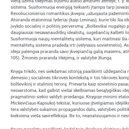
vietą užima tikėjimas būsimu aukso amžiumi žemėje, t. y.
sistema. Susiformuoja energiją teikianti įtampa tarp įsivai
Revoliucionierius romantikus įkvepia „užuojauta pažeminti
Atsiranda etaloniniai lyderiai (kaip Leninas), kurie tiki šia i
įvykdo socialinį ir politinį perversmą: „Bolševikai nugalėjo 
daugiausiai nesavanaudiškų idealistų, sugebančių kalbėti li
Susiformuoja naujų mentalitetų sistema, kuri maitinasi šia e
mentalitetų sistema pradeda irti (vėlyvasis sovietmetis).
idėja palengva praranda savo įkvepiančią galią masėms, at
105). Žmonės praranda tikėjimą, ir valstybė žlunga.
Knyga trikdo, nes siekdamas istoriją paaiškinti uždegančia n
dėmesio į socialinės tikrovės kontekstą ir tos tikrovės kom
bolševikinį ir stalininį terorą. Prievarta kaip sovietinio p
nesvarstoma, kad galbūt viešai skelbiamas besąlygiškas idėji
pragmatinio siekio valdyti priedanga. Knygoje minimi etalo
Mickevičiaus-Kapsuko) tekstai, kuriuose įžvelgiamas idėjišk
tėra valstybės sukamos propagandos dalis, valstybės politiko
kiekviena vieša savirefleksija. Be to, neanalizuojamos ir 