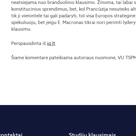
neatsiejama nuo branduolinio klausimo. Žinoma, tai labai su
konstitucinius sprendimus, bet, kol Prancūzija nesuteiks a
tik ji vienintelė tai gali padaryti, tol visa Europos strategi
spekuliuoju, bet jeigu E. Macronas tikrai nori perimti lydery
klausimu.
Perspausdinta iš
iq.lt
Šiame komentare pateikiama autoriaus nuomonė, VU TSPMI 
kontaktai
Studijų klausimais