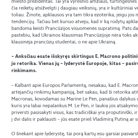
miesto prezidentas. Tai yra vyresnio amžiaus, turtingesnės 
čia reikėtų atsižvelgti į daugiau veiksnių, yra ir kultūriniai v
toliau. Žinote, apklausos yra tam tikra ezoterika, jeigu jos
tendencijų. Tačiau bet kuriuo atveju, kad ir ką rodytų apkla
bandoma keisti Prancūzijos visuomenės supratimą. Pats d
pastebiu, kad Ukrainos klausimas Prancūzijoje nėra toks aktu
klausinėja prancūzų studentai, o ne apie Ukrainą.
– Anksčiau esate išskyręs skirtingus E. Macrono politini
jo retorika. Vienas jų – lyderystė Europoje, kitas – p
rinkimams.
– Kalbant apie Europos Parlamentą, nesakau, kad E. Macro
artėjančių rinkimų kampaniją, bet sakau, kad ši retorika atit
Macronas, kovodamas su Marine Le Pen, panašius dalykus da
kuris yra labai nepalankus M. Le Pen, ir laukia jos atsakymo
priversti pasisakyti visus, kas tradiciškai yra proputiniški, i
į dvi dalis ir paklausti – jūs esate prieš Vladimirą Putiną ar
O šnekant apie lyderystę, tai porą kartų esu garsiai pasvars