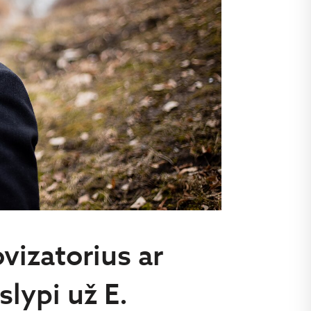
izatorius ar
slypi už E.