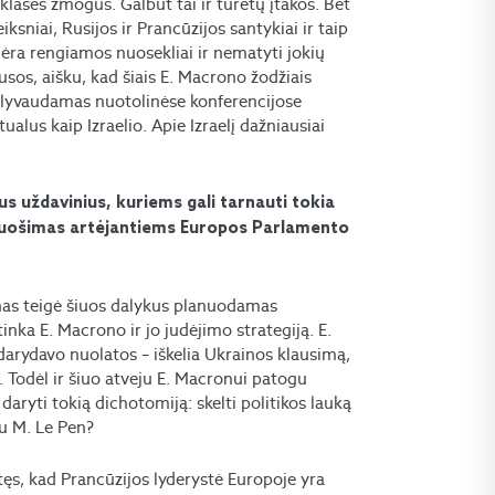
klasės žmogus. Galbūt tai ir turėtų įtakos. Bet
eiksniai, Rusijos ir Prancūzijos santykiai ir taip
 nėra rengiamos nuosekliai ir nematyti jokių
usos, aišku, kad šiais E. Macrono žodžiais
alyvaudamas nuotolinėse konferencijose
alus kaip Izraelio. Apie Izraelį dažniausiai
us uždavinius, kuriems gali tarnauti tokia
asiruošimas artėjantiems Europos Parlamento
nas teigė šiuos dalykus planuodamas
inka E. Macrono ir jo judėjimo strategiją. E.
rydavo nuolatos – iškelia Ukrainos klausimą,
. Todėl ir šiuo atveju E. Macronui patogu
r daryti tokią dichotomiją: skelti politikos lauką
 su M. Le Pen?
tęs, kad Prancūzijos lyderystė Europoje yra