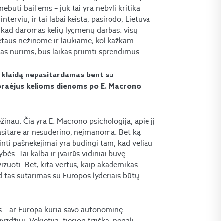
būti bailiems – juk tai yra nebyli kritika
terviu, ir tai labai keista, pasirodo, Lietuva
a, kad daromas kelių lygmenų darbas: visų
etaus nežinome ir laukiame, kol kažkam
skas nurims, bus laikas priimti sprendimus.
ą klaidą nepasitardamas bent su
 praėjus kelioms dienoms po E. Macrono
nežinau. Čia yra E. Macrono psichologija, apie jį
nepasitarė ar nesuderino, neįmanoma. Bet ką
inti pašnekėjimai yra būdingi tam, kad vėliau
bės. Tai kalba ir įvairūs vidiniai buvę
izuoti. Bet, kita vertus, kaip akademikas
ad tas sutarimas su Europos lyderiais būtų
as – ar Europa kuria savo autonominę
yzdžiui, Vokietija, tiesiog fiziškai negali