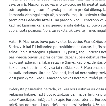
savaitę ir E. Macronas po vasario 27-osios ne tik neatsitraukė
„strateginio miglotumo“ sąvoką – duokim priešui dilemą, kad
komanda vieningai stojo už jo pareiškimą – ir užsienio reika
premjeras Gabrielis Attalis. Tai parodo, kad E. Macrono vei
kad net kariniais kanalais generolai šitą dalyką jau buvo svar
suplanuota pozicija. Nors tai vyksta tik savaitę ir mes negal
Vakar E. Macronas buvo pasikvietęs buvusius Prancūzijos pr
Sarkozy. Ir kai F. Hollande’o po susitikimo paklausė, ką šis 
sakyti (apie strateginius planus – IQ past.), tegul priešas 
pasikviečia buvusius prezidentus, dabar ruošia debatus Nac
įvyks antradienį. Tai labai retas reiškinys, kad prezidenta
kokiu nors klausimu. Ką visa tai reiškia, kad E. Macronas 
aktualizuodamas Ukrainą. Vadinasi, kad tai nėra suimprovizu
vieši pasakymai, kad E. Macrono niekas neremia, todėl jis ir 
Lyderystė pasireiškia ne tada, kai kas nors sutinka su vieša 
reikiama linkme. Tad šiuos jo žodžius galima vertinti kaip
apie Prancūzijos rinkėjus, tiek apie Europos lyderius. Europ
prieš, bet po truputį pasipriešinimas tarsi švelnėja. Užvaka