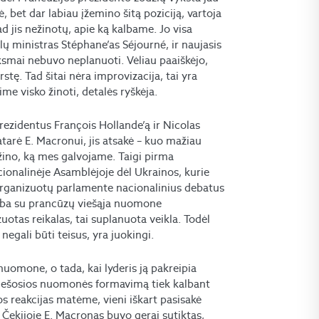
, bet dar labiau įžemino šitą poziciją, vartoja
 jis nežinotų, apie ką kalbame. Jo visa
lų ministras Stéphane’as Séjourné, ir naujasis
ksmai nebuvo neplanuoti. Vėliau paaiškėjo,
stę. Tad šitai nėra improvizacija, tai yra
ime visko žinoti, detalės ryškėja.
ezidentus François Hollande’ą ir Nicolas
patarė E. Macronui, jis atsakė – kuo mažiau
nežino, ką mes galvojame. Taigi pirma
ionalinėje Asamblėjoje dėl Ukrainos, kurie
s organizuotų parlamente nacionalinius debatus
dirba su prancūzų viešąja nuomone
otas reikalas, tai suplanuota veikla. Todėl
negali būti teisus, yra juokingi.
nuomone, o tada, kai lyderis ją pakreipia
 viešosios nuomonės formavimą tiek kalbant
os reakcijas matėme, vieni iškart pasisakė
r Čekijoje E. Macronas buvo gerai sutiktas,