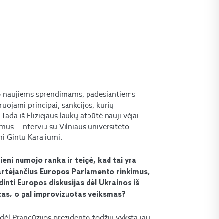
žto naujiems sprendimams, padėsiantiems
uojami principai, sankcijos, kurių
da iš Eliziejaus laukų atpūtė nauji vėjai.
s – interviu su Vilniaus universiteto
mi Gintu Karaliumi.
ieni numojo ranka ir teigė, kad tai yra
ius artėjančius Europos Parlamento rinkimus,
dinti Europos diskusijas dėl Ukrainos iš
otas, o gal improvizuotas veiksmas?
ėl Prancūzijos prezidento žodžių vyksta jau