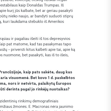
o nestabilaus kaip Donaldas Trumpas. Iš
pie kurį jūs kalbate, bet ar geriau pasakyti
nebūtų nieko naujo, ar bandyti suduoti stiprų
pą, kuri laukdama stebuklo iš Amerikos
ąsiau ir pagaliau išeiti iš tos depresyvios
. Taip pat matome, kad tas pasakymas tapo
ožų – priversti kitus kalbėti apie tai, apie ką
os nuomone, bet pasakyti, kas iš to išeis,
rancūzijoje, kaip pats sakėte, daug kas
taria visuomenė. Bet kovo 1 d. paskelbtos
uma, nors ir netvirta, palaikytų Europos
būti derinta pagal jo rinkėjų nuotaikas?
ezidentinių rinkimų demografiniais
 amžiaus žmonės. E. Macronas nėra jaunimo