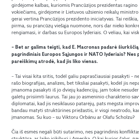
girdėjome kalbas, kuriomis Prancūzijos prezidentas ragino ne
vokiečiams, girdėjome ir Lietuvos užsienio reikalų ministro in
gerai vertina Prancūzijos prezidento iniciatyvas. Tai reiški
pirma, su prancūzų viešąja nuomone, nors dar nieko konkr
rengiamasi, ir darbas su Europos lyderiais. O vėliau, kai vi
– Bet ar galima teigti, kad E. Macronas padarė šiurkšči
pagrindiniais Europos Sąjungos ir NATO lyderiais? Nes
pareiškimų atrodė, kad jis liko vienas.
– Tai visai kita sritis, todėl galiu paprasčiausiai pasakyti – 
rašo biografijas, analizes, bet tiksliai pasakyti, kodėl jis 
įmanoma pasakyti iš jo dviejų kadencijų, jam tokie nesuder
galėtų prisiimti laurus. Tai jau jo asmeninio charakterio savy
diplomatai, kad jis nesiklauso patarėjų, pats mėgsta improv
bandau matyti struktūrines priežastis, ir visgi neatrodo, k
įmanomas. Su kuo – su Viktoru Orbánu ar Olafu Scholzu?
Čia iš esmės negali būti sutarimo, nes pagrindinis konflikt
struktūrą, ar laiko įsikibusi į Ameriką. O kai kurios šalys, pav