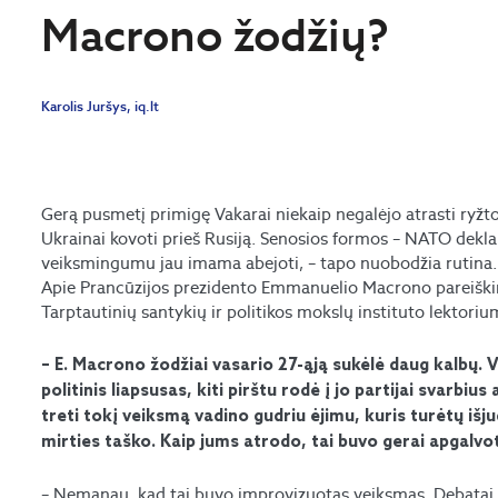
Macrono žodžių?
Karolis Juršys, iq.lt
Gerą pusmetį primigę Vakarai niekaip negalėjo atrasti ry
Ukrainai kovoti prieš Rusiją. Senosios formos – NATO deklar
veiksmingumu jau imama abejoti, – tapo nuobodžia rutina. Ta
Apie Prancūzijos prezidento Emmanuelio Macrono pareiškimu
Tarptautinių santykių ir politikos mokslų instituto lektoriu
– E. Macrono žodžiai vasario 27-ąją sukėlė daug kalbų. V
politinis liapsusas, kiti pirštu rodė į jo partijai svarb
treti tokį veiksmą vadino gudriu ėjimu, kuris turėtų išju
mirties taško. Kaip jums atrodo, tai buvo gerai apgalv
– Nemanau, kad tai buvo improvizuotas veiksmas. Debatai d