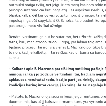
nutraukti staiga ryšių, net jeigu ir atsirastų kas nors toki
principo sutarimo čia būti negalėtų. Tas aspektas svarbus, a
blankią kalbą, dėl kurios visi sutartų, nors iš principo tai 
impulsą ir, galbūt supykdant O. Scholzą, taip budinti Euro
pastaruoju metu visiškai užmigo.
Bendrai vertinant, galbūt be sutarimo, bet užbrėžti kažką dr
fazės, kuri, man atrodo, žudo Europą, yra labiau teigiama
tęstiniu procesu. Tai irgi yra vienas E. Macrono politikos bru
tu nori, kad jie kalbėtų. Ir tai reiškia, kad dirbama su Europ
sunku.
– Kalbant apie E. Macrono pareiškimų sutikimą pačioje P
numoja ranka į jo žodžius vertindami tai, kad jam nepri
apklausos rezultatai rodo, kad jo partijos rinkėjų daug
koalicijos karinę intervenciją į Ukrainą. Ar tai negalėjo 
– Matote, E. Macrono lojaliausi rinkėjai, jeigu remtumės pr
duomenimis, kas už jį balsavo pirmame ture, yra vyresnio