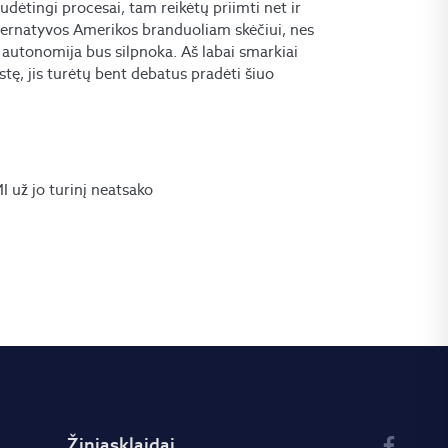
dėtingi procesai, tam reikėtų priimti net ir
lternatyvos Amerikos branduoliam skėčiui, nes
nė autonomija bus silpnoka. Aš labai smarkiai
stę, jis turėtų bent debatus pradėti šiuo
už jo turinį neatsako
Žiniasklaidai