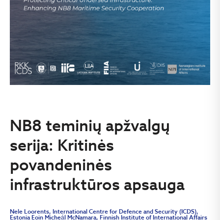
NB8 teminių apžvalgų
serija: Kritinės
povandeninės
infrastruktūros apsauga
Nele Loorents, International Centre for Defence and Security (ICDS),
Estonia Eoin Micheál McNamara, Finnish Institute of International Affairs