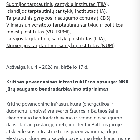
Suomijos tarptautinių santykių institutas (FIIA)
,
Islandijos tarptautinių santykių institutas (IIA)
,
Tarptautinis gynybos ir saugumo centras (ICDS)
,
Vilniaus universiteto Tarptautinių santykių ir politikos
mokslų institutas (VU TSPMI)
,
Latvijos tarptautinių santykių institutas (LIIA)
,
Norvegijos tarptautinių santykių institutas (NUPI)
Apžvalga Nr. 4 – 2026 m. birželio 17 d.
Kritinės povandeninės infrastruktūros apsauga: NB8
jūrų saugumo bendradarbiavimo stiprinimas
Kritinė povandeninė infrastruktūra (energetikos ir
duomenų jungtys) yra svarbi Šiaurės ir Baltijos šalių
ekonominio bendradarbiavimo ir regioninio saugumo
dalis. Tačiau pastarųjų metų incidentai Baltijos jūroje
atskleidė šios infrastruktūros pažeidžiamumą: dujų,
elektros ir duomenų kabelių pažeidimai kelia klausimų dėl