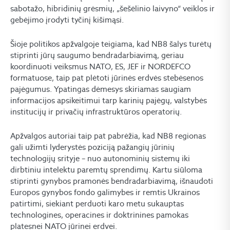
sabotažo, hibridinių grėsmių, „šešėlinio laivyno“ veiklos ir
gebėjimo įrodyti tyčinį kišimąsi.
Šioje politikos apžvalgoje teigiama, kad NB8 šalys turėtų
stiprinti jūrų saugumo bendradarbiavimą, geriau
koordinuoti veiksmus NATO, ES, JEF ir NORDEFCO
formatuose, taip pat plėtoti jūrinės erdvės stebėsenos
pajėgumus. Ypatingas dėmesys skiriamas saugiam
informacijos apsikeitimui tarp karinių pajėgų, valstybės
institucijų ir privačių infrastruktūros operatorių.
Apžvalgos autoriai taip pat pabrėžia, kad NB8 regionas
gali užimti lyderystės poziciją pažangių jūrinių
technologijų srityje – nuo autonominių sistemų iki
dirbtiniu intelektu paremtų sprendimų. Kartu siūloma
stiprinti gynybos pramonės bendradarbiavimą, išnaudoti
Europos gynybos fondo galimybes ir remtis Ukrainos
patirtimi, siekiant perduoti karo metu sukauptas
technologines, operacines ir doktrinines pamokas
platesnei NATO jūrinei erdvei.