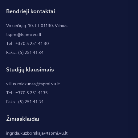
Bendrieji kontaktai
Vokiečių g. 10, LT-01130, Vilnius
tspmi@tspmi.vu.lt
Tel.: +370 5 251 41 30
Faks.: (5) 251 41 34
Studijų klausimais
vilius.mickunas@tspmi.vu.lt
Tel.: +370 5 251 4135
Faks.: (5) 251 41 34
Žiniasklaidai
ingrida.kuzborskaja@tspmi.vu.lt