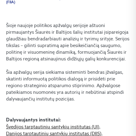
(FIIA)
Šioje naujoje politikos apžvalgų serijoje aštuoni
pirmaujantys Šiaurės ir Baltijos šalių institutai įsipareigoja
glaudžiau bendradarbiauti analizių ir tyrimų srityje. Serijos
tikslas – gilinti supratimą apie besikeičiančią saugumo,
politinę ir visuomeninę dinamiką, formuojančią Šiaurės ir
Baltijos regioną atsinaujinus didžiųjų galių konkurencijai.
Šia apžvalgų serija siekiama sisteminti bendras įžvalgas,
skatinti informuotą politikos dialogą ir prisidėti prie
regiono strateginio atsparumo stiprinimo. Apžvalgose
pateikiamos nuomonės yra autorių ir nebūtinai atspindi
dalyvaujančių institutų pozicijas.
Dalyvaujantys institutai:
Švedijos tarptautinių santykių institutas (UI)
,
Danijos tarptautinių santykių institutas (DIIS)
,