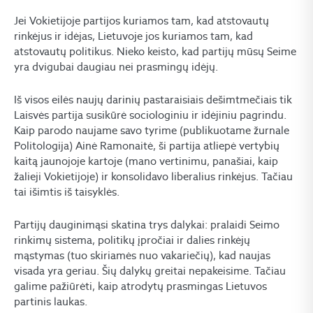
Jei Vokietijoje partijos kuriamos tam, kad atstovautų
rinkėjus ir idėjas, Lietuvoje jos kuriamos tam, kad
atstovautų politikus. Nieko keisto, kad partijų mūsų Seime
yra dvigubai daugiau nei prasmingų idėjų.
Iš visos eilės naujų darinių pastaraisiais dešimtmečiais tik
Laisvės partija susikūrė sociologiniu ir idėjiniu pagrindu.
Kaip parodo naujame savo tyrime (publikuotame žurnale
Politologija) Ainė Ramonaitė, ši partija atliepė vertybių
kaitą jaunojoje kartoje (mano vertinimu, panašiai, kaip
žalieji Vokietijoje) ir konsolidavo liberalius rinkėjus. Tačiau
tai išimtis iš taisyklės.
Partijų dauginimąsi skatina trys dalykai: pralaidi Seimo
rinkimų sistema, politikų įpročiai ir dalies rinkėjų
mąstymas (tuo skiriamės nuo vakariečių), kad naujas
visada yra geriau. Šių dalykų greitai nepakeisime. Tačiau
galime pažiūrėti, kaip atrodytų prasmingas Lietuvos
partinis laukas.