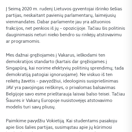
Į Seimą 2020 m. rudenį Lietuvos gyventojai išrinko šešias
partijas, neskaitant pavienių parlamentarų, laimėjusių
vienmandates. Dabar parlamente jau yra aštuonios
frakcijos, net penkios iš jų – opozicijoje. Tačiau šis politinis
dauginimasis neturi nieko bendro su rinkėjų atstovavimu
ar programomis.
Mes dažnai gręžiojamės į Vakarus, ieškodami ten
demokratijos standarto (kartais dar gręžiojamės į
Singapūrą, kai norime efektyvių politinių sprendimų; tada
demokratiją patogiai ignoruojame). Ne viskuo iš ten
reikėtų žavėtis – pavyzdžiui, ideologinis susipriešinimas
JAV yra pavojingas reiškinys, o privalomas balsavimas
Belgijoje savo esme prieštarauja laisvai balso teisei. Tačiau
Šiaurės ir Vakarų Europoje nusistovėjęs atstovavimo
modelis turi savų pliusų.
Paimkime pavydžiu Vokietiją. Kai studentams pasakoju
apie šios šalies partijas, susimąstau apie jų kūrimosi