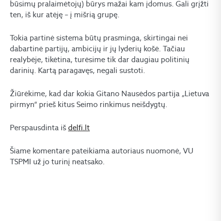
būsimų pralaimėtojų) būrys mažai kam įdomus. Gali grįžti
ten, iš kur atėję – į mišrią grupę.
Tokia partinė sistema būtų prasminga, skirtingai nei
dabartinė partijų, ambicijų ir jų lyderių košė. Tačiau
realybėje, tikėtina, turėsime tik dar daugiau politinių
darinių. Kartą paragavęs, negali sustoti.
Žiūrėkime, kad dar kokia Gitano Nausėdos partija „Lietuva
pirmyn“ prieš kitus Seimo rinkimus neišdygtų.
Perspausdinta iš
delfi.lt
Šiame komentare pateikiama autoriaus nuomonė, VU
TSPMI už jo turinį neatsako.