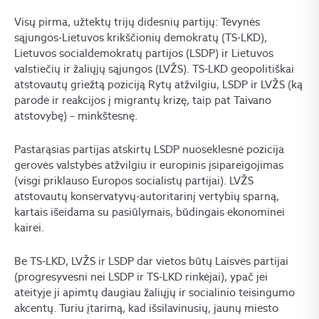
Visų pirma, užtektų trijų didesnių partijų: Tėvynės
sąjungos-Lietuvos krikščionių demokratų (TS-LKD),
Lietuvos socialdemokratų partijos (LSDP) ir Lietuvos
valstiečių ir žaliųjų sąjungos (LVŽS). TS-LKD geopolitiškai
atstovautų griežtą poziciją Rytų atžvilgiu, LSDP ir LVŽS (ką
parodė ir reakcijos į migrantų krizę, taip pat Taivano
atstovybę) – minkštesnę.
Pastarąsias partijas atskirtų LSDP nuoseklesnė pozicija
gerovės valstybės atžvilgiu ir europinis įsipareigojimas
(visgi priklauso Europos socialistų partijai). LVŽS
atstovautų konservatyvų-autoritarinį vertybių sparną,
kartais išeidama su pasiūlymais, būdingais ekonominei
kairei.
Be TS-LKD, LVŽS ir LSDP dar vietos būtų Laisvės partijai
(progresyvesni nei LSDP ir TS-LKD rinkėjai), ypač jei
ateityje ji apimtų daugiau žaliųjų ir socialinio teisingumo
akcentų. Turiu įtarimą, kad išsilavinusių, jaunų miesto