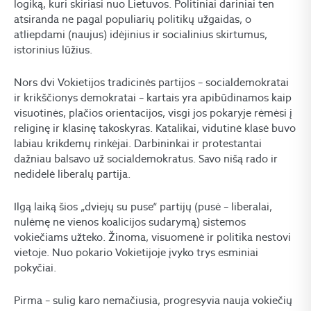
logiką, kuri skiriasi nuo Lietuvos. Politiniai dariniai ten
atsiranda ne pagal populiarių politikų užgaidas, o
atliepdami (naujus) idėjinius ir socialinius skirtumus,
istorinius lūžius.
Nors dvi Vokietijos tradicinės partijos – socialdemokratai
ir krikščionys demokratai – kartais yra apibūdinamos kaip
visuotinės, plačios orientacijos, visgi jos pokaryje rėmėsi į
religinę ir klasinę takoskyras. Katalikai, vidutinė klasė buvo
labiau krikdemų rinkėjai. Darbininkai ir protestantai
dažniau balsavo už socialdemokratus. Savo nišą rado ir
nedidelė liberalų partija.
Ilgą laiką šios „dviejų su puse“ partijų (pusė – liberalai,
nulėmę ne vienos koalicijos sudarymą) sistemos
vokiečiams užteko. Žinoma, visuomenė ir politika nestovi
vietoje. Nuo pokario Vokietijoje įvyko trys esminiai
pokyčiai.
Pirma – sulig karo nemačiusia, progresyvia nauja vokiečių