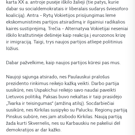
karta XX a. antroje pusėje iškilo žalieji (tie patys, kurie
dabar su socialdemokratais ir liberalais sudarys šviesoforo
koaliciją). Antra – Rytų Vokietijos prisijungimas lėmė
ekskomunistinės partijos atsiradimą ir ilgainiui radikalios
kairės sustiprėjimą. Trečia – Alternatyva Vokietijai neseniai
iškilo kraštutinėje dešinėje kaip reakcija į eurozonos krizę
ir imigraciją. Taigi, trys naujos partijos atliepė politinius
lūžius.
Dabar pažvelkime, kaip naujos partijos kūrėsi pas mus.
Naujoji sąjunga atsirado, nes Paulauskui pralošus
prezidento rinkimus reikėjo kažką veikti. Darbo partija
susikūrė, nes Uspakichui reikėjo savo naudai paveikti
Lietuvos politiką. Paksas buvo nekaltas ir taip prasidėjo
„Tvarka ir teisingumas“ (amžiną atilsį). Socdarbiečiai
susikūrė, nes Kirkilas susipyko su Palucku. Regionų partiją
Pinskus subūrė, nes jam atsibodo Kirkilas. Naują partiją
žada kurti Skvernelis, nes su Karbauskiu ne pakeliui dėl
demokratijos ar dar kažko.