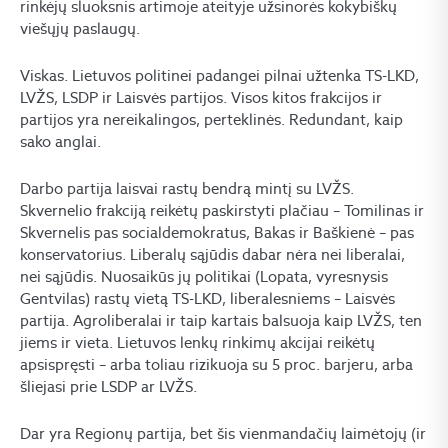
rinkėjų sluoksnis artimoje ateityje užsinorės kokybiškų
viešųjų paslaugų.
Viskas. Lietuvos politinei padangei pilnai užtenka TS-LKD,
LVŽS, LSDP ir Laisvės partijos. Visos kitos frakcijos ir
partijos yra nereikalingos, perteklinės. Redundant, kaip
sako anglai.
Darbo partija laisvai rastų bendrą mintį su LVŽS.
Skvernelio frakciją reikėtų paskirstyti plačiau – Tomilinas ir
Skvernelis pas socialdemokratus, Bakas ir Baškienė – pas
konservatorius. Liberalų sąjūdis dabar nėra nei liberalai,
nei sąjūdis. Nuosaikūs jų politikai (Lopata, vyresnysis
Gentvilas) rastų vietą TS-LKD, liberalesniems – Laisvės
partija. Agroliberalai ir taip kartais balsuoja kaip LVŽS, ten
jiems ir vieta. Lietuvos lenkų rinkimų akcijai reikėtų
apsispręsti – arba toliau rizikuoja su 5 proc. barjeru, arba
šliejasi prie LSDP ar LVŽS.
Dar yra Regionų partija, bet šis vienmandačių laimėtojų (ir