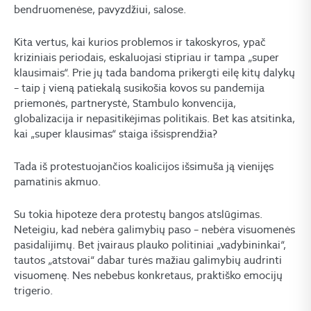
bendruomenėse, pavyzdžiui, salose.
Kita vertus, kai kurios problemos ir takoskyros, ypač
kriziniais periodais, eskaluojasi stipriau ir tampa „super
klausimais“. Prie jų tada bandoma prikergti eilę kitų dalykų
– taip į vieną patiekalą susikošia kovos su pandemija
priemonės, partnerystė, Stambulo konvencija,
globalizacija ir nepasitikėjimas politikais. Bet kas atsitinka,
kai „super klausimas“ staiga išsisprendžia?
Tada iš protestuojančios koalicijos išsimuša ją vienijęs
pamatinis akmuo.
Su tokia hipoteze dera protestų bangos atslūgimas.
Neteigiu, kad nebėra galimybių paso – nebėra visuomenės
pasidalijimų. Bet įvairaus plauko politiniai „vadybininkai“,
tautos „atstovai“ dabar turės mažiau galimybių audrinti
visuomenę. Nes nebebus konkretaus, praktiško emocijų
trigerio.