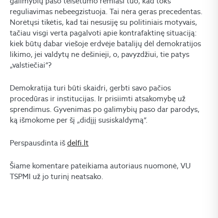
galimybių paso teisėtumo remiasi tuo, kad toks
reguliavimas nebeegzistuoja. Tai nėra geras precedentas.
Norėtųsi tikėtis, kad tai nesusiję su politiniais motyvais,
tačiau visgi verta pagalvoti apie kontrafaktinę situaciją:
kiek būtų dabar viešoje erdvėje batalijų dėl demokratijos
likimo, jei valdytų ne dešinieji, o, pavyzdžiui, tie patys
„valstiečiai“?
Demokratija turi būti skaidri, gerbti savo pačios
procedūras ir institucijas. Ir prisiimti atsakomybę už
sprendimus. Gyvenimas po galimybių paso dar parodys,
ką išmokome per šį „didįjį susiskaldymą“.
Perspausdinta iš
delfi.lt
Šiame komentare pateikiama autoriaus nuomonė, VU
TSPMI už jo turinį neatsako.