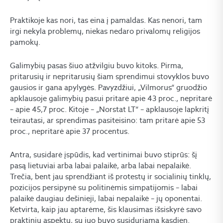
Praktikoje kas nori, tas eina į pamaldas. Kas nenori, tam
irgi nekyla problemų, niekas nedaro privalomų religijos
pamokų.
Galimybių pasas šiuo atžvilgiu buvo kitoks. Pirma,
pritarusių ir nepritarusių šiam sprendimui stovyklos buvo
gausios ir gana apylygės. Pavyzdžiui, „Vilmorus“ gruodžio
apklausoje galimybių pasui pritarė apie 43 proc., nepritarė
– apie 45,7 proc. Kitoje – „Norstat LT“ – apklausoje lapkritį
teirautasi, ar sprendimas pasiteisino: tam pritarė apie 53
proc., nepritarė apie 37 procentus.
Antra, susidarė įspūdis, kad vertinimai buvo stiprūs: šį
pasą lietuviai arba labai palaikė, arba labai nepalaikė.
Trečia, bent jau sprendžiant iš protestų ir socialinių tinklų,
pozicijos persipynė su politinėmis simpatijomis – labai
palaikė daugiau dešinieji, labai nepalaikė – jų oponentai.
Ketvirta, kaip jau aptarėme, šis klausimas išsiskyrė savo
praktiniu aspektu, su juo buvo susiduriama kasdien.