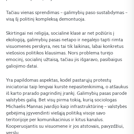
Tačiau vienas sprendimas – galimybių paso sustabdymas –
visą šį politinį kompleksą demontuoja.
Skirtingai nei religija, socialinė klasė ar net požiūris į
ekologiją, galimybių pasas netapo ir negalėjo tapti rimta
visuomenės perskyra, nes tai tik laikinas, labai konkretus
viešosios politikos klausimas. Nors problema turėjo
emocinį, socialinį užtaisą, tačiau jis išgaravo, pasibaigus
galiojimo datai.
Yra papildomas aspektas, kodėl pastarųjų protestų
iniciatoriai taip lengvai kurstė nepasitenkinimą, o atšaukus
iš karto prarado pagrindinį įrankį. Galimybių pasas parodė
valstybės galią. Bet visų pirma tokią, kurią sociologas
Michaelis Mannas įvardijo kaip infrastruktūrinę – valstybės
gebėjimą įgyvendinti viešąją politiką visoje savo
teritorijoje per komunikacinius ir kitus kanalus.
Kooperuojantis su visuomene ir jos atstovais, pavyzdžiui,
verslu.