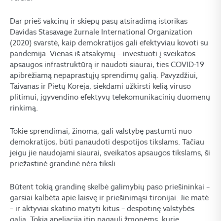
Dar prieš vakcinų ir skiepų pasų atsiradimą istorikas
Davidas Stasavage žurnale International Organization
(2020) svarstė, kaip demokratijos gali efektyviau kovoti su
pandemija. Vienas iš atsakymų – investuoti į sveikatos
apsaugos infrastruktūrą ir naudoti siaurai, ties COVID-19
apibrėžiamą nepaprastųjų sprendimų galią. Pavyzdžiui,
Taivanas ir Pietų Korėja, siekdami užkirsti kelią viruso
plitimui, įgyvendino efektyvų telekomunikacinių duomenų
rinkimą.
Tokie sprendimai, žinoma, gali valstybę pastumti nuo
demokratijos, būti panaudoti despotijos tikslams. Tačiau
jeigu jie naudojami siaurai, sveikatos apsaugos tikslams, ši
priežastinė grandinė nėra tiksli.
Būtent tokią grandinę skelbė galimybių paso priešininkai –
garsiai kalbėta apie laisvę ir priešinimąsi tironijai. Jie matė
– ir aktyviai skatino matyti kitus – despotinę valstybės
galią. Tokia apeliacija itin pagauli žmonėms, kurie