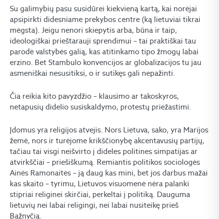
Su galimybių pasu susidūrei kiekvieną kartą, kai norėjai
apsipirkti didesniame prekybos centre (ką lietuviai tikrai
mėgsta). Jeigu nenori skiepytis arba, būna ir taip,
ideologiškai prieštarauji sprendimui – tai praktiškai tau
parodė valstybės galią, kas atitinkamo tipo žmogų labai
erzino. Bet Stambulo konvencijos ar globalizacijos tu jau
asmeniškai nesusitiksi, o ir sutikęs gali nepažinti.
Čia reikia kito pavyzdžio – klausimo ar takoskyros,
netapusių didelio susiskaldymo, protestų priežastimi.
Įdomus yra religijos atvejis. Nors Lietuva, sako, yra Marijos
žemė, nors ir turėjome krikščionybę akcentavusių partijų,
tačiau tai visgi neišvirto į dideles politines simpatijas ar
atvirkščiai – priešiškumą. Remiantis politikos sociologės
Ainės Ramonaitės – ją daug kas mini, bet jos darbus mažai
kas skaito – tyrimu, Lietuvos visuomenė nėra palanki
stipriai religinei skirčiai, perkeltai į politiką. Dauguma
lietuvių nei labai religingi, nei labai nusiteikę prieš
Bažnyčią.