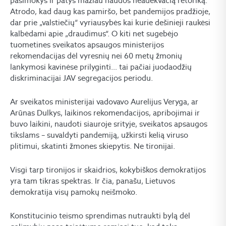
pasimokys ir patys mažiau naudos neadekvačią retoriką.
Atrodo, kad daug kas pamiršo, bet pandemijos pradžioje,
dar prie „valstiečių“ vyriausybės kai kurie dešinieji raukėsi
kalbėdami apie „draudimus“. O kiti net sugebėjo
tuometines sveikatos apsaugos ministerijos
rekomendacijas dėl vyresnių nei 60 metų žmonių
lankymosi kavinėse prilyginti… tai pačiai juodaodžių
diskriminacijai JAV segregacijos periodu.
Ar sveikatos ministerijai vadovavo Aurelijus Veryga, ar
Arūnas Dulkys, laikinos rekomendacijos, apribojimai ir
buvo laikini, naudoti siauroje srityje, sveikatos apsaugos
tikslams – suvaldyti pandemiją, užkirsti kelią viruso
plitimui, skatinti žmones skiepytis. Ne tironijai.
Visgi tarp tironijos ir skaidrios, kokybiškos demokratijos
yra tam tikras spektras. Ir čia, panašu, Lietuvos
demokratija visų pamokų neišmoko.
Konstitucinio teismo sprendimas nutraukti bylą dėl