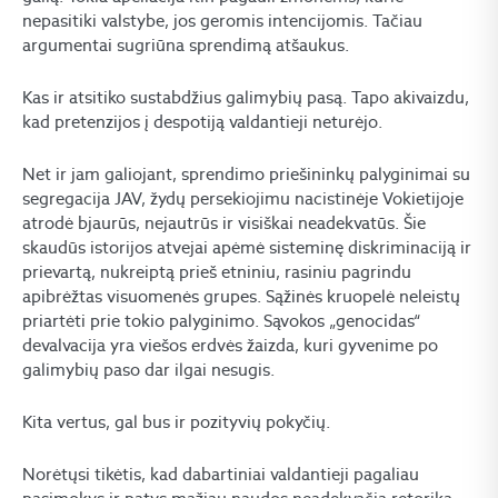
nepasitiki valstybe, jos geromis intencijomis. Tačiau
argumentai sugriūna sprendimą atšaukus.
Kas ir atsitiko sustabdžius galimybių pasą. Tapo akivaizdu,
kad pretenzijos į despotiją valdantieji neturėjo.
Net ir jam galiojant, sprendimo priešininkų palyginimai su
segregacija JAV, žydų persekiojimu nacistinėje Vokietijoje
atrodė bjaurūs, nejautrūs ir visiškai neadekvatūs. Šie
skaudūs istorijos atvejai apėmė sisteminę diskriminaciją ir
prievartą, nukreiptą prieš etniniu, rasiniu pagrindu
apibrėžtas visuomenės grupes. Sąžinės kruopelė neleistų
priartėti prie tokio palyginimo. Sąvokos „genocidas“
devalvacija yra viešos erdvės žaizda, kuri gyvenime po
galimybių paso dar ilgai nesugis.
Kita vertus, gal bus ir pozityvių pokyčių.
Norėtųsi tikėtis, kad dabartiniai valdantieji pagaliau