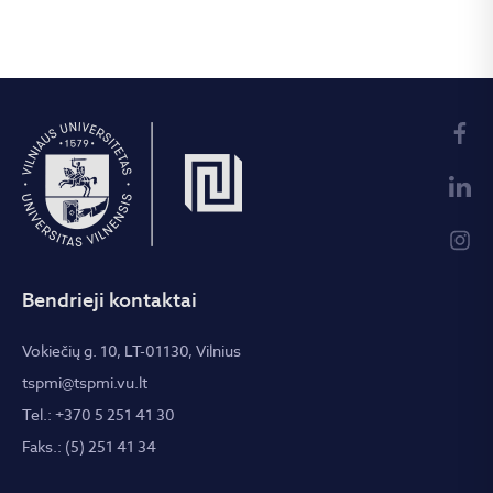
Bendrieji kontaktai
Vokiečių g. 10, LT-01130, Vilnius
tspmi@tspmi.vu.lt
Tel.: +370 5 251 41 30
Faks.: (5) 251 41 34