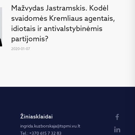
Mažvydas Jastramskis. Kodėl
svaidomės Kremliaus agentais,
idiotais ir antivalstybinėmis
partijomis?
2020-01-07
Žiniasklaidai
ingrida.kuzborskaja@tspmi.vu.lt
Tel.: +370 615 7 32 83