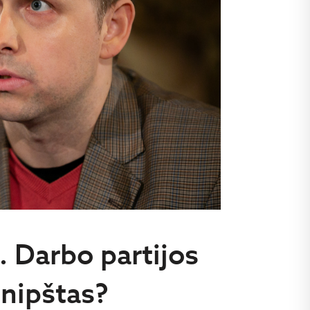
 Darbo partijos
šnipštas?