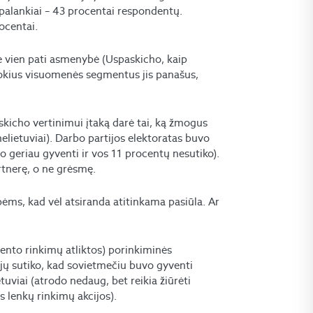
nepalankiai – 43 procentai respondentų.
ocentai.
 ne vien pati asmenybė (Uspaskicho, kaip
į kokius visuomenės segmentus jis panašus,
skicho vertinimui įtaką darė tai, ką žmogus
nelietuviai). Darbo partijos elektoratas buvo
geriau gyventi ir vos 11 procentų nesutiko).
artnerę, o ne grėsmę.
ms, kad vėl atsiranda atitinkama pasiūla. Ar
ento rinkimų atliktos) porinkiminės
jų sutiko, kad sovietmečiu buvo gyventi
tuviai (atrodo nedaug, bet reikia žiūrėti
os lenkų rinkimų akcijos).