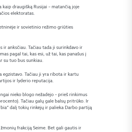
a kaip draugišką Rusijai – matančią joje
čios elektoratas.
 etninėje ir sovietinio režimo griūties
 ir anksčiau. Tačiau tada ji surinkdavo ir
as pagal tai, kas esi, už tai, kas panašus į
r su tuo bus sunkiau.
 egzistavo. Tačiau ji yra ribota ir kartu
tijos ir lyderio reputacija.
tingai nieko blogo nežadėjo – prieš rinkimus
rocento). Tačiau galų gale balsų pritrūko. Ir
a“ dalį tokių rinkėjų ir palieka Darbo partiją
 žmonių frakciją Seime. Bet gali gautis ir