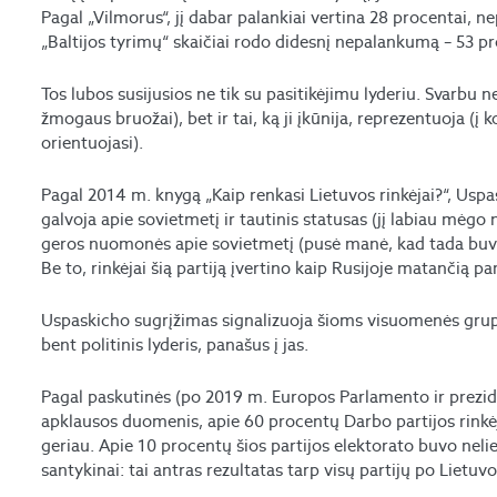
Pagal „Vilmorus“, jį dabar palankiai vertina 28 procentai, 
„Baltijos tyrimų“ skaičiai rodo didesnį nepalankumą – 53 pr
Tos lubos susijusios ne tik su pasitikėjimu lyderiu. Svarbu
žmogaus bruožai), bet ir tai, ką ji įkūnija, reprezentuoja (
orientuojasi).
Pagal 2014 m. knygą „Kaip renkasi Lietuvos rinkėjai?“, Uspa
galvoja apie sovietmetį ir tautinis statusas (jį labiau mėgo 
geros nuomonės apie sovietmetį (pusė manė, kad tada buvo 
Be to, rinkėjai šią partiją įvertino kaip Rusijoje matančią p
Uspaskicho sugrįžimas signalizuoja šioms visuomenės grupė
bent politinis lyderis, panašus į jas.
Pagal paskutinės (po 2019 m. Europos Parlamento ir prezid
apklausos duomenis, apie 60 procentų Darbo partijos rinkė
geriau. Apie 10 procentų šios partijos elektorato buvo nelie
santykinai: tai antras rezultatas tarp visų partijų po Lietuv