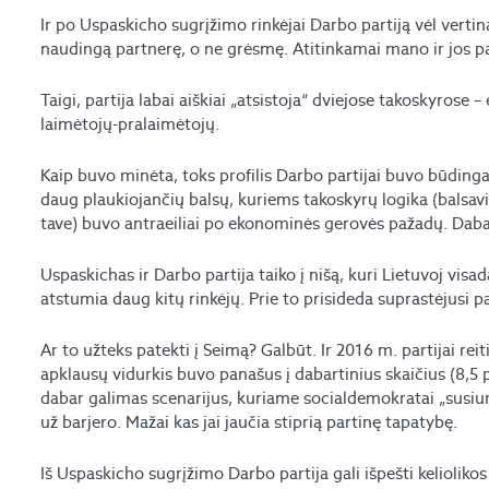
Ir po Uspaskicho sugrįžimo rinkėjai Darbo partiją vėl vertin
naudingą partnerę, o ne grėsmę. Atitinkamai mano ir jos pa
Taigi, partija labai aiškiai „atsistoja“ dviejose takoskyrose –
laimėtojų-pralaimėtojų.
Kaip buvo minėta, toks profilis Darbo partijai buvo būdingas
daug plaukiojančių balsų, kuriems takoskyrų logika (balsavim
tave) buvo antraeiliai po ekonominės gerovės pažadų. Daba
Uspaskichas ir Darbo partija taiko į nišą, kuri Lietuvoj visada
atstumia daug kitų rinkėjų. Prie to prisideda suprastėjusi par
Ar to užteks patekti į Seimą? Galbūt. Ir 2016 m. partijai rei
apklausų vidurkis buvo panašus į dabartinius skaičius (8,5 p
dabar galimas scenarijus, kuriame socialdemokratai „susiurbi
už barjero. Mažai kas jai jaučia stiprią partinę tapatybę.
Iš Uspaskicho sugrįžimo Darbo partija gali išpešti keliolikos