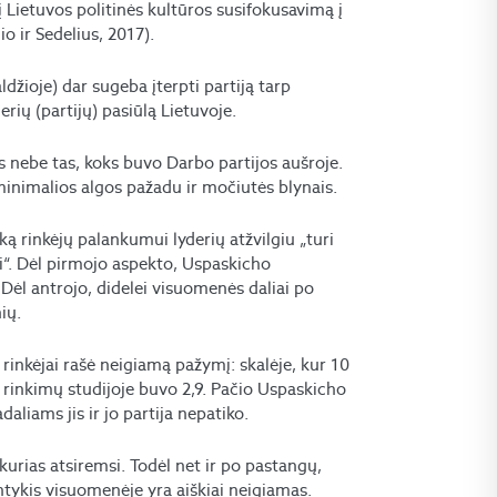
į Lietuvos politinės kultūros susifokusavimą į
o ir Sedelius, 2017).
džioje) dar sugeba įterpti partiją tarp
erių (partijų) pasiūlą Lietuvoje.
as nebe tas, koks buvo Darbo partijos aušroje.
minimalios algos pažadu ir močiutės blynais.
ką rinkėjų palankumui lyderių atžvilgiu „turi
vai“. Dėl pirmojo aspekto, Uspaskicho
. Dėl antrojo, didelei visuomenės daliai po
ių.
rinkėjai rašė neigiamą pažymį: skalėje, kur 10
is rinkimų studijoje buvo 2,9. Pačio Uspaskicho
aliams jis ir jo partija nepatiko.
 į kurias atsiremsi. Todėl net ir po pastangų,
ntykis visuomenėje yra aiškiai neigiamas.