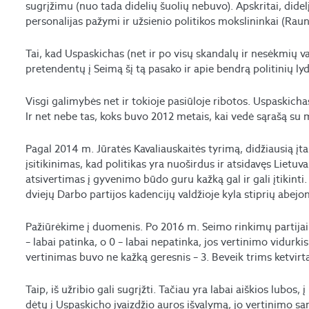
sugrįžimu (nuo tada didelių šuolių nebuvo). Apskritai, didel
personalijas pažymi ir užsienio politikos mokslininkai (Rauni
Tai, kad Uspaskichas (net ir po visų skandalų ir nesėkmių val
pretendentų į Seimą šį tą pasako ir apie bendrą politinių lyd
Visgi galimybės net ir tokioje pasiūloje ribotos. Uspaskich
Ir net nebe tas, koks buvo 2012 metais, kai vedė sąrašą su 
Pagal 2014 m. Jūratės Kavaliauskaitės tyrimą, didžiausią įta
įsitikinimas, kad politikas yra nuoširdus ir atsidavęs Lietu
atsivertimas į gyvenimo būdo guru kažką gal ir gali įtikinti
dviejų Darbo partijos kadencijų valdžioje kyla stiprių abejon
Pažiūrėkime į duomenis. Po 2016 m. Seimo rinkimų partijai 
– labai patinka, o 0 – labai nepatinka, jos vertinimo vidurk
vertinimas buvo ne kažką geresnis – 3. Beveik trims ketvirtad
Taip, iš užribio gali sugrįžti. Tačiau yra labai aiškios lubos,
dėtų į Uspaskicho įvaizdžio auros išvalymą, jo vertinimo sa