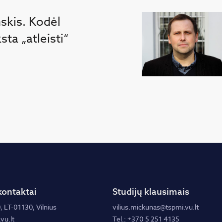
skis. Kodėl
ta „atleisti“
kontaktai
Studijų klausimais
, LT-01130, Vilnius
vilius.mickunas@tspmi.vu.lt
vu.lt
Tel.: +370 5 251 4135