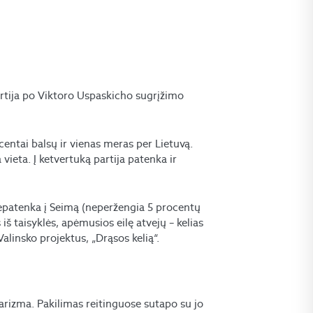
rtija po Viktoro Uspaskicho sugrįžimo
centai balsų ir vienas meras per Lietuvą.
ieta. Į ketvertuką partija patenka ir
nepatenka į Seimą (neperžengia 5 procentų
 iš taisyklės, apėmusios eilę atvejų – kelias
alinsko projektus, „Drąsos kelią“.
arizma. Pakilimas reitinguose sutapo su jo