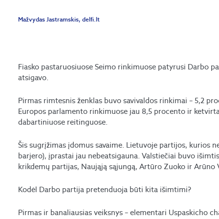
Mažvydas Jastramskis, delfi.lt
Fiasko pastaruosiuose Seimo rinkimuose patyrusi Darbo pa
atsigavo.
Pirmas rimtesnis ženklas buvo savivaldos rinkimai – 5,2 pro
Europos parlamento rinkimuose jau 8,5 procento ir ketvirta v
dabartiniuose reitinguose.
Šis sugrįžimas įdomus savaime. Lietuvoje partijos, kurios 
barjero), įprastai jau nebeatsigauna. Valstiečiai buvo išimtis
krikdemų partijas, Naująją sąjungą, Artūro Zuoko ir Arūno V
Kodėl Darbo partija pretenduoja būti kita išimtimi?
Pirmas ir banaliausias veiksnys – elementari Uspaskicho ch