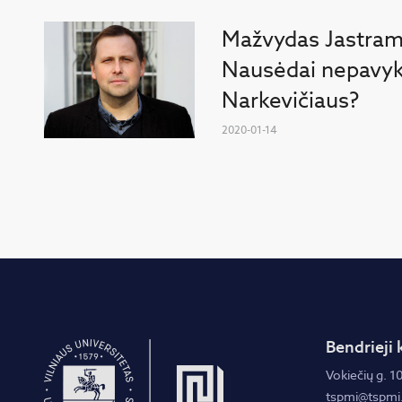
Mažvydas Jastram
Nausėdai nepavyks
Narkevičiaus?
2020-01-14
Bendrieji 
Vokiečių g. 10
tspmi@tspmi.