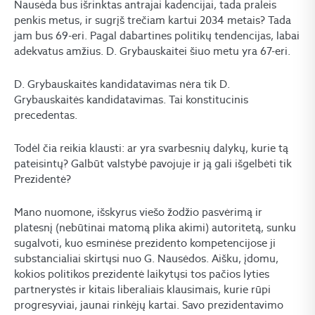
Nausėda bus išrinktas antrajai kadencijai, tada praleis
penkis metus, ir sugrįš trečiam kartui 2034 metais? Tada
jam bus 69-eri. Pagal dabartines politikų tendencijas, labai
adekvatus amžius. D. Grybauskaitei šiuo metu yra 67-eri.
D. Grybauskaitės kandidatavimas nėra tik D.
Grybauskaitės kandidatavimas. Tai konstitucinis
precedentas.
Todėl čia reikia klausti: ar yra svarbesnių dalykų, kurie tą
pateisintų? Galbūt valstybė pavojuje ir ją gali išgelbėti tik
Prezidentė?
Mano nuomone, išskyrus viešo žodžio pasvėrimą ir
platesnį (nebūtinai matomą plika akimi) autoritetą, sunku
sugalvoti, kuo esminėse prezidento kompetencijose ji
substancialiai skirtųsi nuo G. Nausėdos. Aišku, įdomu,
kokios politikos prezidentė laikytųsi tos pačios lyties
partnerystės ir kitais liberaliais klausimais, kurie rūpi
progresyviai, jaunai rinkėjų kartai. Savo prezidentavimo