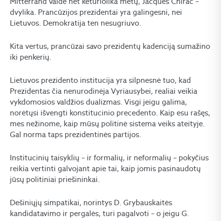
Mitterrand valdė net keturiolika metų, Jacques Chirac –
dvylika. Prancūzijos prezidentai yra galingesni, nei
Lietuvos. Demokratija ten nesugriuvo.
Kita vertus, prancūzai savo prezidentų kadenciją sumažino
iki penkerių.
Lietuvos prezidento institucija yra silpnesnė tuo, kad
Prezidentas čia nenurodinėja Vyriausybei, realiai veikia
vykdomosios valdžios dualizmas. Visgi jeigu galima,
norėtųsi išvengti konstitucinio precedento. Kaip esu rašęs,
mes nežinome, kaip mūsų politinė sistema veiks ateityje.
Gal norma taps prezidentinės partijos.
Institucinių taisyklių – ir formalių, ir neformalių – pokyčius
reikia vertinti galvojant apie tai, kaip jomis pasinaudotų
jūsų politiniai priešininkai.
Dešiniųjų simpatikai, norintys D. Grybauskaitės
kandidatavimo ir pergalės, turi pagalvoti – o jeigu G.