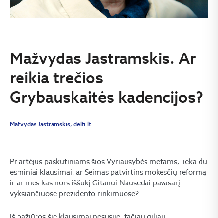
Mažvydas Jastramskis. Ar
reikia trečios
Grybauskaitės kadencijos?
Mažvydas Jastramskis, delfi.lt
Priartėjus paskutiniams šios Vyriausybės metams, lieka du
esminiai klausimai: ar Seimas patvirtins mokesčių reformą
ir ar mes kas nors iššūkį Gitanui Nausėdai pavasarį
vyksiančiuose prezidento rinkimuose?
Iš pažiūros šie klausimai nesusiję, tačiau giliau