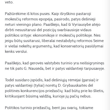
veto.
Pažiūrėkime iš kitos pusės. Kaip išryškino pastaroji
mokesčių reformos epopėja, pasirodo, patys dešinieji
neturi vieningo plano. Paaiškėjo, kad ši Vyriausybė atėjo
dirbti nesusitarusi dėl pozicijų svarbiausioje vidaus
politikos srityje: ekonomikoje ir mokesčių politikoje. Nes
jeigu būtų susitarusi, liberalai nestabdytų reformos Seime
ir viešai nekeltų argumentų, kad konservatorių pasiūlymai
kenks verslui.
Paaiškėjo, kad gerovės valstybės turinio yra neišsigryninęs
ne tik pats G. Nausėda, bet ir patys valdantieji tarpusavyje.
Todėl susidaro įspūdis, kad dešiniųjų rėmėjai (garsiai) ir
patys valdantieji (tyliai) norėtų D. Grybauskaitės dėl
politinės konkurencijos priežasčių: kad būtų prie ko šlietis,
kritikuojant būsimą valdžią, kurioje jų pačių nebus.
Politikos turinio priežasčių, bent jau svarių, tokiame