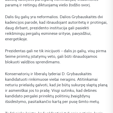
paramą ir reitingų diktuojamą viešo žodžio svorį.
Dalis šių galių yra neformalios. Dalios Grybauskaitės dvi
kadencijos parodė, kad išnaudojant autoritetą ir protingai,
daug dirbant, prezidento institucija gali pasiekti
reikšmingų pergalių esminėse srityse, pavyzdžiui,
energetikoje.
Prezidentas gali ne tik inicijuoti – dalis jo galių, visų pirma
Seime priimtų įstatymų veto, gali būti išnaudojamos
blokuoti valdžios sprendimams.
Konservatorių ir liberalų lyderiai D. Grybauskaitės
kandidatuoti rinkimuose viešai neragins. Atitinkamai
neturiu prielaidų galvoti, kad jie būtų sukurpę slaptą planą
ir asmeniškai jos to prašę. Visgi sutinku, kad dešinės
kandidato pergalei prireiktų politinių žvaigždynų
išsidėstymo, pasitaikančio kartą per pusę šimto metų.