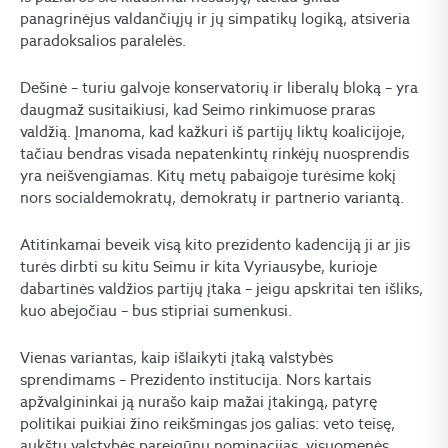
panagrinėjus valdančiųjų ir jų simpatikų logiką, atsiveria
paradoksalios paralelės.
Dešinė – turiu galvoje konservatorių ir liberalų bloką – yra
daugmaž susitaikiusi, kad Seimo rinkimuose praras
valdžią. Įmanoma, kad kažkuri iš partijų liktų koalicijoje,
tačiau bendras visada nepatenkintų rinkėjų nuosprendis
yra neišvengiamas. Kitų metų pabaigoje turėsime kokį
nors socialdemokratų, demokratų ir partnerio variantą.
Atitinkamai beveik visą kito prezidento kadenciją ji ar jis
turės dirbti su kitu Seimu ir kita Vyriausybe, kurioje
dabartinės valdžios partijų įtaka – jeigu apskritai ten išliks,
kuo abejočiau – bus stipriai sumenkusi.
Vienas variantas, kaip išlaikyti įtaką valstybės
sprendimams – Prezidento institucija. Nors kartais
apžvalgininkai ją nurašo kaip mažai įtakingą, patyrę
politikai puikiai žino reikšmingas jos galias: veto teisę,
aukštų valstybės pareigūnų nominacijas, visuomenės