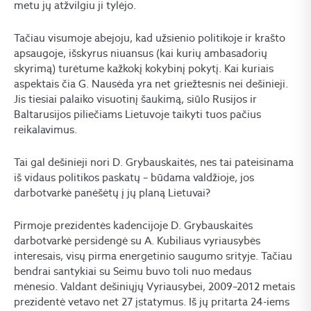
metu jų atžvilgiu ji tylėjo.
Tačiau visumoje abejoju, kad užsienio politikoje ir krašto
apsaugoje, išskyrus niuansus (kai kurių ambasadorių
skyrimą) turėtume kažkokį kokybinį pokytį. Kai kuriais
aspektais čia G. Nausėda yra net griežtesnis nei dešinieji.
Jis tiesiai palaiko visuotinį šaukimą, siūlo Rusijos ir
Baltarusijos piliečiams Lietuvoje taikyti tuos pačius
reikalavimus.
Tai gal dešinieji nori D. Grybauskaitės, nes tai pateisinama
iš vidaus politikos paskatų – būdama valdžioje, jos
darbotvarkė panėšėtų į jų planą Lietuvai?
Pirmoje prezidentės kadencijoje D. Grybauskaitės
darbotvarkė persidengė su A. Kubiliaus vyriausybės
interesais, visų pirma energetinio saugumo srityje. Tačiau
bendrai santykiai su Seimu buvo toli nuo medaus
mėnesio. Valdant dešiniųjų Vyriausybei, 2009–2012 metais
prezidentė vetavo net 27 įstatymus. Iš jų pritarta 24-iems