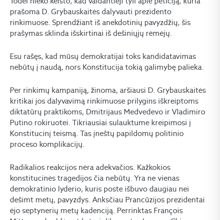
Todėl nieko keisto, kad valdantieji tyli apie peticiją, kuria
prašoma D. Grybauskaitės dalyvauti prezidento
rinkimuose. Sprendžiant iš anekdotinių pavyzdžių, šis
prašymas sklinda išskirtinai iš dešiniųjų rėmėjų.
Esu rašęs, kad mūsų demokratijai toks kandidatavimas
nebūtų į naudą, nors Konstitucija tokią galimybę palieka.
Per rinkimų kampaniją, žinoma, aršiausi D. Grybauskaitės
kritikai jos dalyvavimą rinkimuose prilygins iškreiptoms
diktatūrų praktikoms, Dmitrijaus Medvedevo ir Vladimiro
Putino rokiruotei. Tikriausiai sulauktume kreipimosi į
Konstitucinį teismą. Tas įneštų papildomų politinio
proceso komplikacijų.
Radikalios reakcijos nėra adekvačios. Kažkokios
konstitucinės tragedijos čia nebūtų. Yra ne vienas
demokratinio lyderio, kuris poste išbuvo daugiau nei
dešimt metų, pavyzdys. Anksčiau Prancūzijos prezidentai
ėjo septynerių metų kadenciją. Perrinktas François