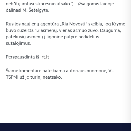
nebūtų imtasi stipresnio atsako “, – įžvalgomis laidoje
dalinasi M. Šešelgytė.
Rusijos naujienų agentūra „Ria Novosti“ skelbia, jog Kryme
buvo sužeista 13 asmenų, vienas asmuo žuvo. Dauguma,
patekusių asmenų į ligonine patyrė nedidelius
sužalojimus.
Perspausdinta iš
lrt.lt
Šiame komentare pateikiama autoriaus nuomonė, VU
TSPMI už jo turinį neatsako.