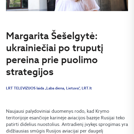
Margarita Šešelgytė:
ukrainiečiai po truputį
pereina prie puolimo
strategijos
LRT TELEVIZIJOS laida „Laba diena, Lietuva“, LRT.lt
Naujausi palydoviniai duomenys rodo, kad Krymo
teritorijoje esančioje karinėje aviacijos bazėje Rusijai teko
patirti didelius nuostolius. Antradienį įvykęs sprogimas yra
didžiausias smūgis Rusijos aviacijai per daugelį