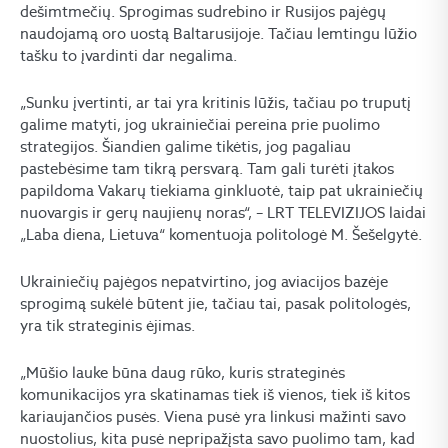
dešimtmečių. Sprogimas sudrebino ir Rusijos pajėgų
naudojamą oro uostą Baltarusijoje. Tačiau lemtingu lūžio
tašku to įvardinti dar negalima.
„Sunku įvertinti, ar tai yra kritinis lūžis, tačiau po truputį
galime matyti, jog ukrainiečiai pereina prie puolimo
strategijos. Šiandien galime tikėtis, jog pagaliau
pastebėsime tam tikrą persvarą. Tam gali turėti įtakos
papildoma Vakarų tiekiama ginkluotė, taip pat ukrainiečių
nuovargis ir gerų naujienų noras“, – LRT TELEVIZIJOS laidai
„Laba diena, Lietuva“ komentuoja politologė M. Šešelgytė.
Ukrainiečių pajėgos nepatvirtino, jog aviacijos bazėje
sprogimą sukėlė būtent jie, tačiau tai, pasak politologės,
yra tik strateginis ėjimas.
„Mūšio lauke būna daug rūko, kuris strateginės
komunikacijos yra skatinamas tiek iš vienos, tiek iš kitos
kariaujančios pusės. Viena pusė yra linkusi mažinti savo
nuostolius, kita pusė nepripažįsta savo puolimo tam, kad