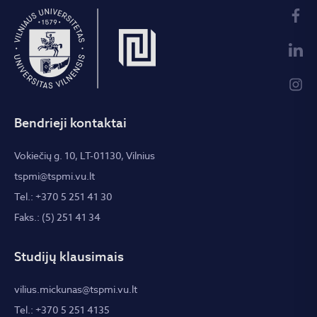
Bendrieji kontaktai
Vokiečių g. 10, LT-01130, Vilnius
tspmi@tspmi.vu.lt
Tel.: +370 5 251 41 30
Faks.: (5) 251 41 34
Studijų klausimais
vilius.mickunas@tspmi.vu.lt
Tel.: +370 5 251 4135