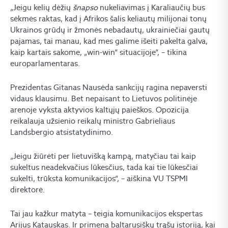
„Jeigu kelių dėžių
šnapso
nukeliavimas į Karaliaučių bus
sėkmės raktas, kad į Afrikos šalis keliautų milijonai tonų
Ukrainos grūdų ir žmonės nebadautų, ukrainiečiai gautų
pajamas, tai manau, kad mes galime išeiti pakelta galva,
kaip kartais sakome, „win-win“ situacijoje“, – tikina
europarlamentaras.
Prezidentas Gitanas Nausėda sankcijų ragina nepaversti
vidaus klausimu. Bet nepaisant to Lietuvos politinėje
arenoje vyksta aktyvios kaltųjų paieškos. Opozicija
reikalauja užsienio reikalų ministro Gabrieliaus
Landsbergio atsistatydinimo.
„Jeigu žiūrėti per lietuvišką kampą, matyčiau tai kaip
sukeltus neadekvačius lūkesčius, tada kai tie lūkesčiai
sukelti, trūksta komunikacijos“, – aiškina VU TSPMI
direktorė.
Tai jau kažkur matyta – teigia komunikacijos ekspertas
Arijus Katauskas. Ir primena baltarusiškų trąšų istoriją, kai