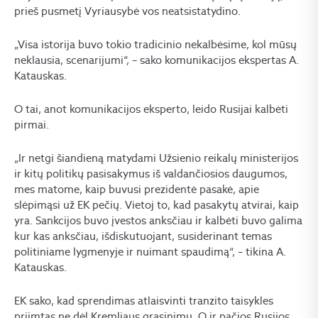
prieš pusmetį Vyriausybė vos neatsistatydino.
„Visa istorija buvo tokio tradicinio nekalbėsime, kol mūsų
neklausia, scenarijumi“, – sako komunikacijos ekspertas A.
Katauskas.
O tai, anot komunikacijos eksperto, leido Rusijai kalbėti
pirmai.
„Ir netgi šiandieną matydami Užsienio reikalų ministerijos
ir kitų politikų pasisakymus iš valdančiosios daugumos,
mes matome, kaip buvusi prezidentė pasakė, apie
slėpimąsi už EK pečių. Vietoj to, kad pasakytų atvirai, kaip
yra. Sankcijos buvo įvestos anksčiau ir kalbėti buvo galima
kur kas anksčiau, išdiskutuojant, susiderinant temas
politiniame lygmenyje ir nuimant spaudimą“, – tikina A.
Katauskas.
EK sako, kad sprendimas atlaisvinti tranzito taisykles
priimtas ne dėl Kremliaus grasinimų. O ir pačios Rusijos