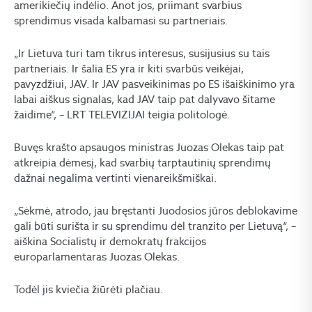
amerikiečių indėlio. Anot jos, priimant svarbius
sprendimus visada kalbamasi su partneriais.
„Ir Lietuva turi tam tikrus interesus, susijusius su tais
partneriais. Ir šalia ES yra ir kiti svarbūs veikėjai,
pavyzdžiui, JAV. Ir JAV pasveikinimas po ES išaiškinimo yra
labai aiškus signalas, kad JAV taip pat dalyvavo šitame
žaidime“, – LRT TELEVIZIJAI teigia politologė.
Buvęs krašto apsaugos ministras Juozas Olekas taip pat
atkreipia dėmesį, kad svarbių tarptautinių sprendimų
dažnai negalima vertinti vienareikšmiškai.
„Sėkmė, atrodo, jau bręstanti Juodosios jūros deblokavime
gali būti surišta ir su sprendimu dėl tranzito per Lietuvą“, –
aiškina Socialistų ir demokratų frakcijos
europarlamentaras Juozas Olekas.
Todėl jis kviečia žiūrėti plačiau.