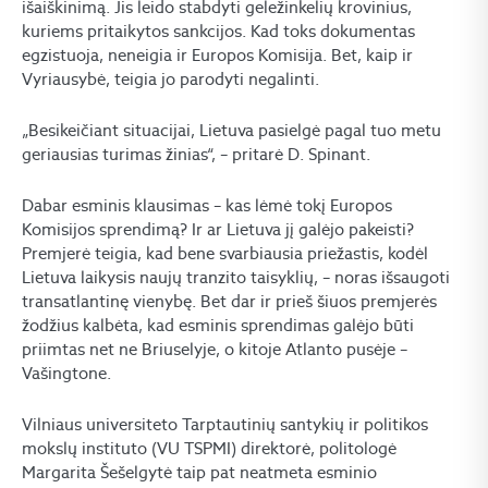
išaiškinimą. Jis leido stabdyti geležinkelių krovinius,
kuriems pritaikytos sankcijos. Kad toks dokumentas
egzistuoja, neneigia ir Europos Komisija. Bet, kaip ir
Vyriausybė, teigia jo parodyti negalinti.
„Besikeičiant situacijai, Lietuva pasielgė pagal tuo metu
geriausias turimas žinias“, – pritarė D. Spinant.
Dabar esminis klausimas – kas lėmė tokį Europos
Komisijos sprendimą? Ir ar Lietuva jį galėjo pakeisti?
Premjerė teigia, kad bene svarbiausia priežastis, kodėl
Lietuva laikysis naujų tranzito taisyklių, – noras išsaugoti
transatlantinę vienybę. Bet dar ir prieš šiuos premjerės
žodžius kalbėta, kad esminis sprendimas galėjo būti
priimtas net ne Briuselyje, o kitoje Atlanto pusėje –
Vašingtone.
Vilniaus universiteto Tarptautinių santykių ir politikos
mokslų instituto (VU TSPMI) direktorė, politologė
Margarita Šešelgytė taip pat neatmeta esminio