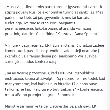
„Mūsų visų tikslas toks pats: turėti ir įgyvendinti tvirtas ir
stiprų poveikį Rusijos ekonomikai turinčias sankcijas. Mes
padedame Lietuvai jas įgyvendinti, nes tai kartais
sudėtinga, įvairiuose etapuose, baigiantis
pereinamiesiems laikotarpiams atsiranda vis naujų
praktinių klausimų“, – aiškino EK atstovė Dana Spinant.
Vilniuje – pasimetimas. LRT žurnalistams iš pradžių žadėję
komentuoti, paskelbus sprendimą valdantieji neatsakė į
skambučius. Praėjus dienai po išaiškinimo Vyriausybė
surengė spaudos konferenciją.
„Tai aš tiesiog patvirtinsiu, kad Lietuvos Respublikos
institucijos ketina atsižvelgti į šią nuomonę ir ne todėl, kad
manytumėme, kad kažkas nuo birželio 17 dienos buvo
taikoma ne taip, kaip turėjo būti taikoma“, – konferencijos
metu aiškino premjerė Ingrida Šimonytė.
Ministrė pirmininkė teigė, Lietuva dar balandį gavo EK