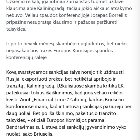
Užsienio reikalų įgaliotiniui žurnalistas tuomet uždavė
klausimą apie Kaliningradą, tačiau jokio aiškaus atsakymo
nebuvo. Vėliau spaudos konferencijoje Josepas Borrellis
pripažins nesupratęs klausimo ir pažadės peržiūrėti
taisykles.
Ir po to beveik mėnesį skambėjo nugludintos, bet nieko
nepasakančios frazės Europos Komisijos spaudos
konferencijų salėje.
Kovą svarstydamos sankcijas šalys norėjo tik uždrausti
Rusijai eksportuoti prekes, bet netikėtai apribojo ir
tranzitą į Kaliningradą. Užkulisiuose skamba kritika EK,
pateikusiai tokius išaiškinimus, kad juos vėliau reikėjo
keisti. Anot „Financial Times“ šaltinių, kai kas Briuselio
koridoriuose mano, kad ir Lietuva į sankcijas pažiūrėjo per
daug uoliai. Bet po išaiškinimo, pakeitusio tranzito
taisykles, – oficiali Europos Komisijos parama.
Bendravimas su Lietuva dėl sankcijų įgyvendinimo vyko
nuolat, sako Briuselis.