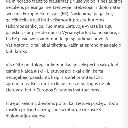
Kaliningrado tranzito klausimas Briuselyje politinės audros
nesukėlė, priešingai nei Lietuvoje. Stebėtojai ir diplomatai
sveikina Europos Komisijos (EK) išaiškinimą, pagal kurį
geležinkeliais gali būti vežamos ir prekės, kurioms
taikomos sankcijos. Tuo metu Lietuvoje vyksta kaltųjų
paieškos – ar prezidentas su Vyriausybe kažko nepadarė, ar
tai EK pasidavė spaudimui. Jeigu spaudimas buvo iš
Vašingtono, o tai labai tikėtina, kažin ar sprendimas galėjo
būti kitoks.
Vis dėlto politologai ir komunikacijos ekspertai sako, kad
esminė klaida aiški – Lietuvos politikai eilinį kartą
nesugebėjo paaiškinti, kaip ir kodėl priimtas toks
sprendimas. Bet tranzito klausimas nepatogus ne tik
Lietuvos, bet ir Europos Sąjungos institucijoms.
Praėjus kelioms dienoms po to, kai Lietuva pradėjo riboti
rusiškų prekių tranzitą, Liuksemburge rinkosi ES
diplomatijos vadovai.