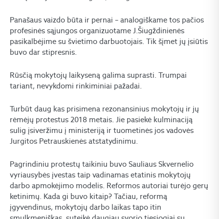
Panašaus vaizdo būta ir pernai – analogiškame tos pačios
profesinės sąjungos organizuotame J.Šiugždinienės
pasikalbėjime su švietimo darbuotojais. Tik šįmet jų įsiūtis
buvo dar stipresnis.
Rūsčią mokytojų laikyseną galima suprasti. Trumpai
tariant, nevykdomi rinkiminiai pažadai.
Turbūt daug kas prisimena rezonansinius mokytojų ir jų
rėmėjų protestus 2018 metais. Jie pasiekė kulminaciją
sulig įsiveržimu į ministeriją ir tuometinės jos vadovės
Jurgitos Petrauskienės atstatydinimu.
Pagrindiniu protestų taikiniu buvo Sauliaus Skvernelio
vyriausybės įvestas taip vadinamas etatinis mokytojų
darbo apmokėjimo modelis. Reformos autoriai turėjo gerų
ketinimų. Kada gi buvo kitaip? Tačiau, reformą
įgyvendinus, mokytojų darbo laikas tapo itin
smulkmeniškas, suteikė daugiau svorio tiesiogiai su