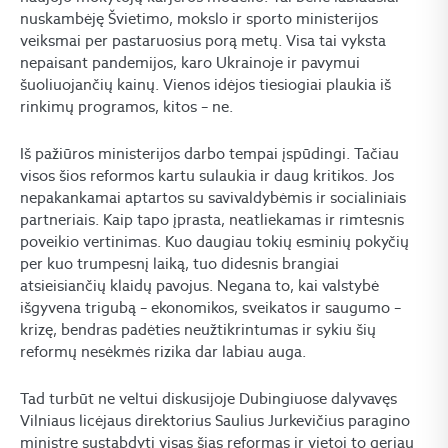
nuskambėję Švietimo, mokslo ir sporto ministerijos
veiksmai per pastaruosius porą metų. Visa tai vyksta
nepaisant pandemijos, karo Ukrainoje ir pavymui
šuoliuojančių kainų. Vienos idėjos tiesiogiai plaukia iš
rinkimų programos, kitos – ne.
Iš pažiūros ministerijos darbo tempai įspūdingi. Tačiau
visos šios reformos kartu sulaukia ir daug kritikos. Jos
nepakankamai aptartos su savivaldybėmis ir socialiniais
partneriais. Kaip tapo įprasta, neatliekamas ir rimtesnis
poveikio vertinimas. Kuo daugiau tokių esminių pokyčių
per kuo trumpesnį laiką, tuo didesnis brangiai
atsieisiančių klaidų pavojus. Negana to, kai valstybė
išgyvena trigubą – ekonomikos, sveikatos ir saugumo –
krizę, bendras padėties neužtikrintumas ir sykiu šių
reformų nesėkmės rizika dar labiau auga.
Tad turbūt ne veltui diskusijoje Dubingiuose dalyvavęs
Vilniaus licėjaus direktorius Saulius Jurkevičius paragino
ministrę sustabdyti visas šias reformas ir vietoj to geriau