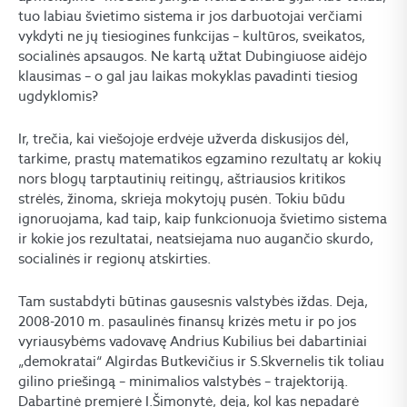
tuo labiau švietimo sistema ir jos darbuotojai verčiami
vykdyti ne jų tiesiogines funkcijas – kultūros, sveikatos,
socialinės apsaugos. Ne kartą užtat Dubingiuose aidėjo
klausimas – o gal jau laikas mokyklas pavadinti tiesiog
ugdyklomis?
Ir, trečia, kai viešojoje erdvėje užverda diskusijos dėl,
tarkime, prastų matematikos egzamino rezultatų ar kokių
nors blogų tarptautinių reitingų, aštriausios kritikos
strėlės, žinoma, skrieja mokytojų pusėn. Tokiu būdu
ignoruojama, kad taip, kaip funkcionuoja švietimo sistema
ir kokie jos rezultatai, neatsiejama nuo augančio skurdo,
socialinės ir regionų atskirties.
Tam sustabdyti būtinas gausesnis valstybės iždas. Deja,
2008-2010 m. pasaulinės finansų krizės metu ir po jos
vyriausybėms vadovavę Andrius Kubilius bei dabartiniai
„demokratai“ Algirdas Butkevičius ir S.Skvernelis tik toliau
gilino priešingą – minimalios valstybės – trajektoriją.
Dabartinė premjerė I.Šimonytė, deja, kol kas nepadarė