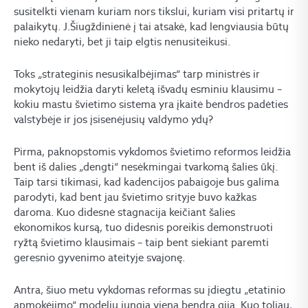
susitelkti vienam kuriam nors tikslui, kuriam visi pritartų ir
palaikytų. J.Šiugždinienė į tai atsakė, kad lengviausia būtų
nieko nedaryti, bet ji taip elgtis nenusiteikusi.
Toks „strateginis nesusikalbėjimas“ tarp ministrės ir
mokytojų leidžia daryti keletą išvadų esminiu klausimu –
kokiu mastu švietimo sistema yra įkaitė bendros padėties
valstybėje ir jos įsisenėjusių valdymo ydų?
Pirma, paknopstomis vykdomos švietimo reformos leidžia
bent iš dalies „dengti“ nesėkmingai tvarkomą šalies ūkį.
Taip tarsi tikimasi, kad kadencijos pabaigoje bus galima
parodyti, kad bent jau švietimo srityje buvo kažkas
daroma. Kuo didesnė stagnacija keičiant šalies
ekonomikos kursą, tuo didesnis poreikis demonstruoti
ryžtą švietimo klausimais – taip bent siekiant paremti
geresnio gyvenimo ateityje svajonę.
Antra, šiuo metu vykdomas reformas su įdiegtu „etatinio
apmokėjimo“ modeliu jungia viena bendra gija. Kuo toliau,