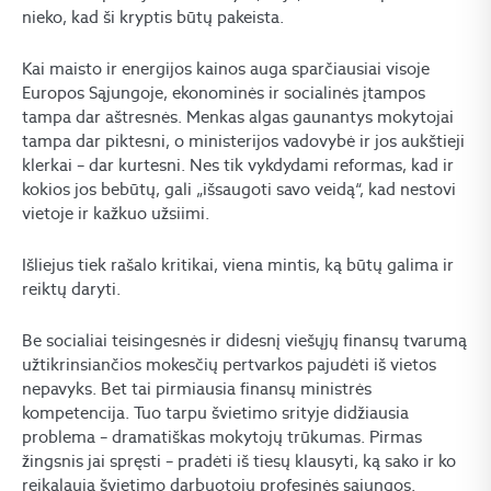
nieko, kad ši kryptis būtų pakeista.
Kai maisto ir energijos kainos auga sparčiausiai visoje
Europos Sąjungoje, ekonominės ir socialinės įtampos
tampa dar aštresnės. Menkas algas gaunantys mokytojai
tampa dar piktesni, o ministerijos vadovybė ir jos aukštieji
klerkai – dar kurtesni. Nes tik vykdydami reformas, kad ir
kokios jos bebūtų, gali „išsaugoti savo veidą“, kad nestovi
vietoje ir kažkuo užsiimi.
Išliejus tiek rašalo kritikai, viena mintis, ką būtų galima ir
reiktų daryti.
Be socialiai teisingesnės ir didesnį viešųjų finansų tvarumą
užtikrinsiančios mokesčių pertvarkos pajudėti iš vietos
nepavyks. Bet tai pirmiausia finansų ministrės
kompetencija. Tuo tarpu švietimo srityje didžiausia
problema – dramatiškas mokytojų trūkumas. Pirmas
žingsnis jai spręsti – pradėti iš tiesų klausyti, ką sako ir ko
reikalauja švietimo darbuotojų profesinės sąjungos.