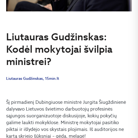
Liutauras Gudžinskas:
Kodėl mokytojai švilpia
ministrei?
Liutauras Gudžinskas, 15min.lt
Šį pirmadienį Dubingiuose ministrė Jurgita Šiugždinienė
dalyvavo Lietuvos švietimo darbuotojų profesinės
sąjungos suorganizuotoje diskusijoje, kokių pokyčių
galime laukti mokyklose. Ministrę mokytojai pasitiko
piktai ir išlydėjo vos skystais plojimais. Iš auditorijos ne
kartą skriejo šūksniai – gėda, melagė!