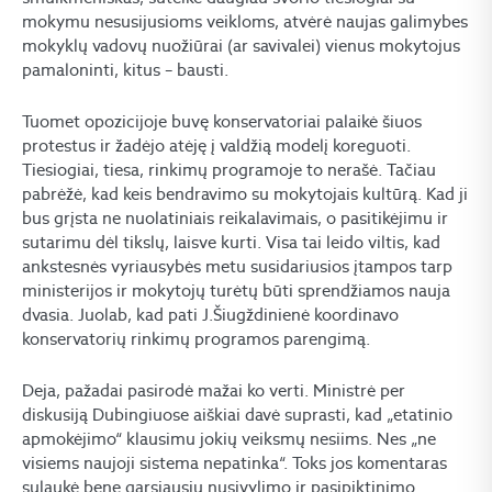
mokymu nesusijusioms veikloms, atvėrė naujas galimybes
mokyklų vadovų nuožiūrai (ar savivalei) vienus mokytojus
pamaloninti, kitus – bausti.
Tuomet opozicijoje buvę konservatoriai palaikė šiuos
protestus ir žadėjo atėję į valdžią modelį koreguoti.
Tiesiogiai, tiesa, rinkimų programoje to nerašė. Tačiau
pabrėžė, kad keis bendravimo su mokytojais kultūrą. Kad ji
bus grįsta ne nuolatiniais reikalavimais, o pasitikėjimu ir
sutarimu dėl tikslų, laisve kurti. Visa tai leido viltis, kad
ankstesnės vyriausybės metu susidariusios įtampos tarp
ministerijos ir mokytojų turėtų būti sprendžiamos nauja
dvasia. Juolab, kad pati J.Šiugždinienė koordinavo
konservatorių rinkimų programos parengimą.
Deja, pažadai pasirodė mažai ko verti. Ministrė per
diskusiją Dubingiuose aiškiai davė suprasti, kad „etatinio
apmokėjimo“ klausimu jokių veiksmų nesiims. Nes „ne
visiems naujoji sistema nepatinka“. Toks jos komentaras
sulaukė bene garsiausių nusivylimo ir pasipiktinimo