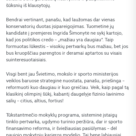
šūksnių iš klausytojų.
Bendrai vertinant, panašu, kad laužomas dar vienas
konservatorių duotas įsipareigojimas. Tuometinė jų
kandidatė į premjeres Ingrida Šimonytė ne sykį kartojo,
kad jos politikos credo – „mažiau yra daugiau“. Taip
formuotas lūkestis – visokių pertvarkų bus mažiau, bet jos
bus kruopščiau parengtos ir deramai aptartos su visais
suinteresuotaisiais.
Visgi bent jau Švietimo, mokslo ir sporto ministerijos
veiklos baruose strateginė nuostata, panašu, priešinga –
reformuoti kuo daugiau ir kuo greičiau. Veik, kaip pagal tą
klasikinį olimpinį šūkį, kabantį daugelyje fizinio lavinimo
salių – citius, altius, fortius!
Tūkstantmečio mokyklų programa, sisteminė įstaigų
tinklo pertvarka, ugdymo turinio peržiūra, dar ir sporto
finansavimo reforma, ir šviežiausias pasiūlymas – dėl
naujojo mokytojų karjeros modelio. Tai bene labiausiai