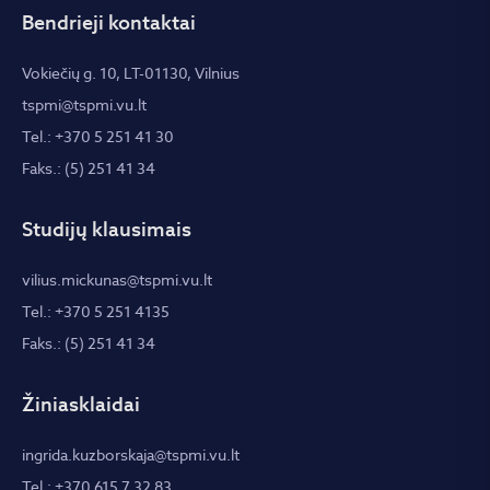
Bendrieji kontaktai
Vokiečių g. 10, LT-01130, Vilnius
tspmi@tspmi.vu.lt
Tel.: +370 5 251 41 30
Faks.: (5) 251 41 34
Studijų klausimais
vilius.mickunas@tspmi.vu.lt
Tel.: +370 5 251 4135
Faks.: (5) 251 41 34
Žiniasklaidai
ingrida.kuzborskaja@tspmi.vu.lt
Tel.: +370 615 7 32 83