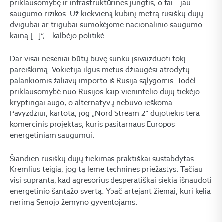
priklausomybę ir infrastruktūrines jungtis, o tai – jau
saugumo rizikos. Už kiekvieną kubinį metrą rusiškų dujų
dvigubai ar trigubai sumokėjome nacionalinio saugumo
kainą […]“, – kalbėjo politikė.
Dar visai neseniai būtų buvę sunku įsivaizduoti tokį
pareiškimą. Vokietija ilgus metus džiaugėsi atrodytų
palankiomis žaliavų importo iš Rusija sąlygomis. Todėl
priklausomybė nuo Rusijos kaip vienintelio dujų tiekėjo
kryptingai augo, o alternatyvų nebuvo ieškoma.
Pavyzdžiui, kartota, jog „Nord Stream 2“ dujotiekis tėra
komercinis projektas, kuris pasitarnaus Europos
energetiniam saugumui.
Šiandien rusiškų dujų tiekimas praktiškai sustabdytas.
Kremlius teigia, jog tą lėmė techninės priežastys. Tačiau
visi supranta, kad agresorius desperatiškai siekia išnaudoti
energetinio šantažo svertą. Ypač artėjant žiemai, kuri kelia
nerimą Senojo žemyno gyventojams.