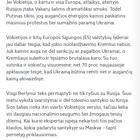
Jei Vokietija, o kartu ir visa Europa, atlaikys, ateityje
Rusijos įtaka Vakarų šalims dramatiškai smuks. Todėl
Putinas tikisi, jog augančios energijos kainos paskatins
masinius protestus bei sumažins paramą Ukrainai.
Vokietijos ir kitų Europos Sąjungos (ES) valstybių lyderiai
jau dabar teigia, kad jokio nuolaidžiavimo Kremliui nebus.
Juk kainos auga ne dėl sankcijų ar pagalbos Ukrainai, o
Kremliaus sukelto ir tęsiamo brutalaus karo. Su tuo
sutinka ir vokiečių visuomenė: net 70 proc naujausioje
apklausoje teigė, kad Ukrainą būtina remti net ir augančių
kainų akivaizdoje.
Visgi Berlynui teks permąstyti ne tik ryšius su Rusija. Šiuo
metu vyksta svarstymai ir dėl tolesnio santykio su Kinija.
Šios šalies rinka itin svarbi Vokietijos verslui, tačiau kelia
vis daugiau nacionalinio saugumo bei žmogaus teisių
dilemų. Kai kurie ekspertai įspėja nekartoti tos pačios
klaidos, kokia padaryta santykyje su Maskva – tapti
pernelyg priklausomais.