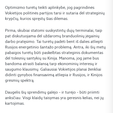
Optimizmo turėtų teikti aplinkybė, jog pagrindinės
Vokietijos politinės partijos tarsi ir sutaria dėl strateginių
krypčių, kurios spręstų šias dilemas.
Pirma, skubiai statomi suskystintų dujų terminalai, taip
pat diskutuojama dėl uždaromų branduolinių jėgainių
darbo pratęsimo. Tai turėtų padėti bent iš dalies atliepti
Rusijos energetinio šantažo problemą. Antra, iki šių metų
pabaigos turėtų būti paskelbtas strateginis dokumentas
dėl tolesnių santykių su Kinija. Manoma, jog jame bus
bandoma atrasti balansą tarp ekonominių interesų ir
saugumo klausimų. Galiausiai Vokietijos planai ženkliai
didinti gynybos finansavimą atliepia ir Rusijos, ir Kinijos
grėsmių spektrą.
Daugelis šių sprendimų galėjo – ir turėjo – būti priimti
anksčiau. Visgi klaidų taisymas yra geresnis kelias, nei jų
kartojimas.