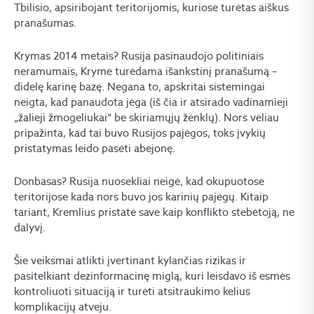
Tbilisio, apsiribojant teritorijomis, kuriose turėtas aiškus
pranašumas.
Krymas 2014 metais? Rusija pasinaudojo politiniais
neramumais, Kryme turėdama išankstinį pranašumą –
didelę karinę bazę. Negana to, apskritai sistemingai
neigta, kad panaudota jėga (iš čia ir atsirado vadinamieji
„žalieji žmogeliukai“ be skiriamųjų ženklų). Nors vėliau
pripažinta, kad tai buvo Rusijos pajėgos, toks įvykių
pristatymas leido pasėti abejonę.
Donbasas? Rusija nuosekliai neigė, kad okupuotose
teritorijose kada nors buvo jos karinių pajėgų. Kitaip
tariant, Kremlius pristatė save kaip konflikto stebėtoją, ne
dalyvį.
Šie veiksmai atlikti įvertinant kylančias rizikas ir
pasitelkiant dezinformacinę miglą, kuri leisdavo iš esmės
kontroliuoti situaciją ir turėti atsitraukimo kelius
komplikacijų atveju.