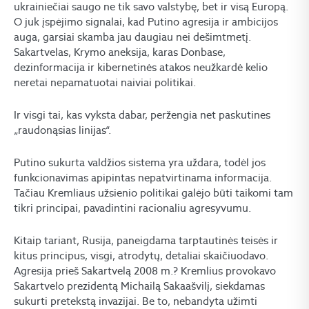
ukrainiečiai saugo ne tik savo valstybę, bet ir visą Europą.
O juk įspėjimo signalai, kad Putino agresija ir ambicijos
auga, garsiai skamba jau daugiau nei dešimtmetį.
Sakartvelas, Krymo aneksija, karas Donbase,
dezinformacija ir kibernetinės atakos neužkardė kelio
neretai nepamatuotai naiviai politikai.
Ir visgi tai, kas vyksta dabar, peržengia net paskutines
„raudonąsias linijas“.
Putino sukurta valdžios sistema yra uždara, todėl jos
funkcionavimas apipintas nepatvirtinama informacija.
Tačiau Kremliaus užsienio politikai galėjo būti taikomi tam
tikri principai, pavadintini racionaliu agresyvumu.
Kitaip tariant, Rusija, paneigdama tarptautinės teisės ir
kitus principus, visgi, atrodytų, detaliai skaičiuodavo.
Agresija prieš Sakartvelą 2008 m.? Kremlius provokavo
Sakartvelo prezidentą Michailą Sakaašvilį, siekdamas
sukurti pretekstą invazijai. Be to, nebandyta užimti