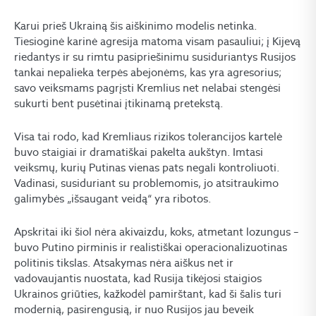
Karui prieš Ukrainą šis aiškinimo modelis netinka.
Tiesioginė karinė agresija matoma visam pasauliui; į Kijevą
riedantys ir su rimtu pasipriešinimu susiduriantys Rusijos
tankai nepalieka terpės abejonėms, kas yra agresorius;
savo veiksmams pagrįsti Kremlius net nelabai stengėsi
sukurti bent pusėtinai įtikinamą pretekstą.
Visa tai rodo, kad Kremliaus rizikos tolerancijos kartelė
buvo staigiai ir dramatiškai pakelta aukštyn. Imtasi
veiksmų, kurių Putinas vienas pats negali kontroliuoti.
Vadinasi, susiduriant su problemomis, jo atsitraukimo
galimybės „išsaugant veidą“ yra ribotos.
Apskritai iki šiol nėra akivaizdu, koks, atmetant lozungus –
buvo Putino pirminis ir realistiškai operacionalizuotinas
politinis tikslas. Atsakymas nėra aiškus net ir
vadovaujantis nuostata, kad Rusija tikėjosi staigios
Ukrainos griūties, kažkodėl pamirštant, kad ši šalis turi
modernią, pasirengusią, ir nuo Rusijos jau beveik