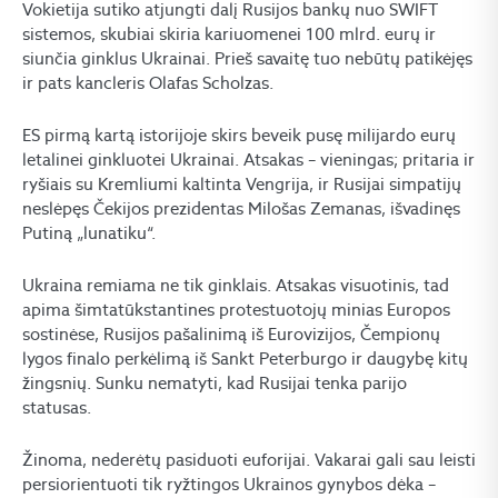
Vokietija sutiko atjungti dalį Rusijos bankų nuo SWIFT
sistemos, skubiai skiria kariuomenei 100 mlrd. eurų ir
siunčia ginklus Ukrainai. Prieš savaitę tuo nebūtų patikėjęs
ir pats kancleris Olafas Scholzas.
ES pirmą kartą istorijoje skirs beveik pusę milijardo eurų
letalinei ginkluotei Ukrainai. Atsakas – vieningas; pritaria ir
ryšiais su Kremliumi kaltinta Vengrija, ir Rusijai simpatijų
neslėpęs Čekijos prezidentas Milošas Zemanas, išvadinęs
Putiną „lunatiku“.
Ukraina remiama ne tik ginklais. Atsakas visuotinis, tad
apima šimtatūkstantines protestuotojų minias Europos
sostinėse, Rusijos pašalinimą iš Eurovizijos, Čempionų
lygos finalo perkėlimą iš Sankt Peterburgo ir daugybę kitų
žingsnių. Sunku nematyti, kad Rusijai tenka parijo
statusas.
Žinoma, nederėtų pasiduoti euforijai. Vakarai gali sau leisti
persiorientuoti tik ryžtingos Ukrainos gynybos dėka –