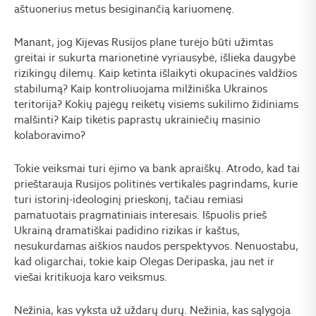
aštuonerius metus besiginančią kariuomenę.
Manant, jog Kijevas Rusijos plane turėjo būti užimtas
greitai ir sukurta marionetinė vyriausybė, išlieka daugybė
rizikingų dilemų. Kaip ketinta išlaikyti okupacinės valdžios
stabilumą? Kaip kontroliuojama milžiniška Ukrainos
teritorija? Kokių pajėgų reikėtų visiems sukilimo židiniams
malšinti? Kaip tikėtis paprastų ukrainiečių masinio
kolaboravimo?
Tokie veiksmai turi ėjimo va bank apraiškų. Atrodo, kad tai
prieštarauja Rusijos politinės vertikalės pagrindams, kurie
turi istorinį-ideologinį prieskonį, tačiau remiasi
pamatuotais pragmatiniais interesais. Išpuolis prieš
Ukrainą dramatiškai padidino rizikas ir kaštus,
nesukurdamas aiškios naudos perspektyvos. Nenuostabu,
kad oligarchai, tokie kaip Olegas Deripaska, jau net ir
viešai kritikuoja karo veiksmus.
Nežinia, kas vyksta už uždarų durų. Nežinia, kas sąlygoja