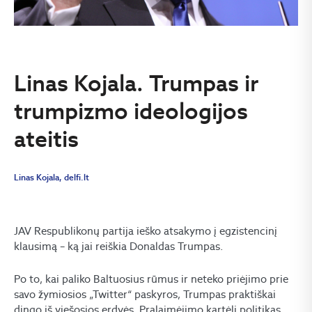
Linas Kojala. Trumpas ir
trumpizmo ideologijos
ateitis
Linas Kojala, delfi.lt
JAV Respublikonų partija ieško atsakymo į egzistencinį
klausimą – ką jai reiškia Donaldas Trumpas.
Po to, kai paliko Baltuosius rūmus ir neteko priėjimo prie
savo žymiosios „Twitter“ paskyros, Trumpas praktiškai
dingo iš viešosios erdvės. Pralaimėjimo kartėlį politikas