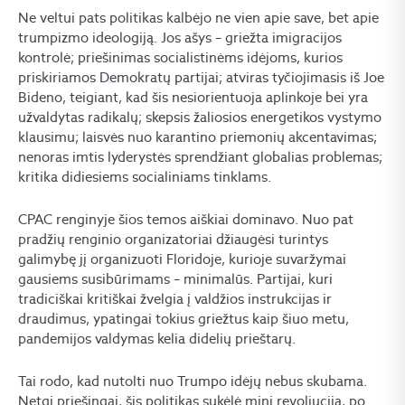
Ne veltui pats politikas kalbėjo ne vien apie save, bet apie
trumpizmo ideologiją. Jos ašys – griežta imigracijos
kontrolė; priešinimas socialistinėms idėjoms, kurios
priskiriamos Demokratų partijai; atviras tyčiojimasis iš Joe
Bideno, teigiant, kad šis nesiorientuoja aplinkoje bei yra
užvaldytas radikalų; skepsis žaliosios energetikos vystymo
klausimu; laisvės nuo karantino priemonių akcentavimas;
nenoras imtis lyderystės sprendžiant globalias problemas;
kritika didiesiems socialiniams tinklams.
CPAC renginyje šios temos aiškiai dominavo. Nuo pat
pradžių renginio organizatoriai džiaugėsi turintys
galimybę jį organizuoti Floridoje, kurioje suvaržymai
gausiems susibūrimams – minimalūs. Partijai, kuri
tradiciškai kritiškai žvelgia į valdžios instrukcijas ir
draudimus, ypatingai tokius griežtus kaip šiuo metu,
pandemijos valdymas kelia didelių prieštarų.
Tai rodo, kad nutolti nuo Trumpo idėjų nebus skubama.
Netgi priešingai, šis politikas sukėlė mini revoliuciją, po