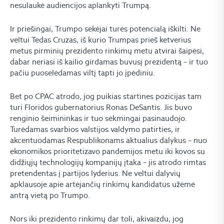
nesulaukė audiencijos aplankyti Trumpą.
Ir priešingai, Trumpo sekėjai turės potencialą iškilti. Ne
veltui Tedas Cruzas, iš kurio Trumpas prieš ketverius
metus pirminių prezidento rinkimų metu atvirai šaipėsi,
dabar neriasi iš kailio girdamas buvusį prezidentą – ir tuo
pačiu puoselėdamas viltį tapti jo įpėdiniu.
Bet po CPAC atrodo, jog puikias startines pozicijas tam
turi Floridos gubernatorius Ronas DeSantis. Jis buvo
renginio šeimininkas ir tuo sėkmingai pasinaudojo.
Turėdamas svarbios valstijos valdymo patirties, ir
akcentuodamas Respublikonams aktualius dalykus – nuo
ekonomikos prioritetizavo pandemijos metu iki kovos su
didžiųjų technologijų kompanijų įtaka – jis atrodo rimtas
pretendentas į partijos lyderius. Ne veltui dalyvių
apklausoje apie artėjančių rinkimų kandidatus užėmė
antrą vietą po Trumpo.
Nors iki prezidento rinkimų dar toli, akivaizdu, jog