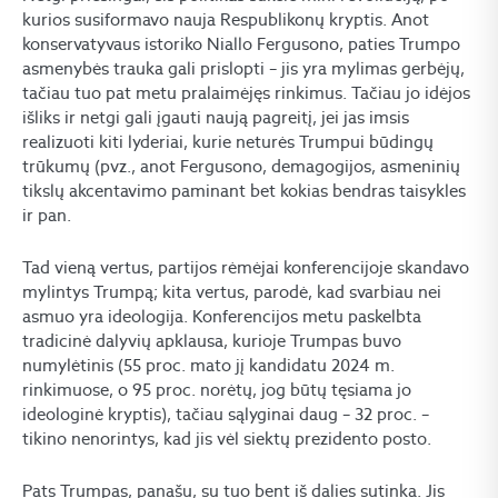
kurios susiformavo nauja Respublikonų kryptis. Anot
konservatyvaus istoriko Niallo Fergusono, paties Trumpo
asmenybės trauka gali prislopti – jis yra mylimas gerbėjų,
tačiau tuo pat metu pralaimėjęs rinkimus. Tačiau jo idėjos
išliks ir netgi gali įgauti naują pagreitį, jei jas imsis
realizuoti kiti lyderiai, kurie neturės Trumpui būdingų
trūkumų (pvz., anot Fergusono, demagogijos, asmeninių
tikslų akcentavimo paminant bet kokias bendras taisykles
ir pan.
Tad vieną vertus, partijos rėmėjai konferencijoje skandavo
mylintys Trumpą; kita vertus, parodė, kad svarbiau nei
asmuo yra ideologija. Konferencijos metu paskelbta
tradicinė dalyvių apklausa, kurioje Trumpas buvo
numylėtinis (55 proc. mato jį kandidatu 2024 m.
rinkimuose, o 95 proc. norėtų, jog būtų tęsiama jo
ideologinė kryptis), tačiau sąlyginai daug – 32 proc. –
tikino nenorintys, kad jis vėl siektų prezidento posto.
Pats Trumpas, panašu, su tuo bent iš dalies sutinka. Jis