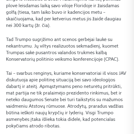
plovė leisdamas laiką savo viloje Floridoje ir žaisdamas
golfą (tiesa, tam laiko buvo ir kadencijos metu –
skaičiuojama, kad per ketverius metus jis žaidė daugiau
nei 300 kartų (žr. čia).
Tad Trumpo sugrįžimo ant scenos gerbėjai laukė su
nekantrumu. Jų viltys realizuotos sekmadienį, kuomet
Trumpas sakė pusantros valandos trukmės kalbą
Konservatorių politinio veiksmo konferencijoje (CPAC).
Tai – svarbus renginys, kuriame konservatoriai iš visos JAV
diskutuoja apie politinę situaciją bei savo ideologijos
dabartį ir ateitį. Apmąstymams peno neturėtų pritrūkti,
mat partija ne tik pralaimėjo prezidento rinkimus, bet ir
neteko daugumos Senate bei turi taikstytis su mažumos
vaidmeniu Atstovų rūmuose. Atrodytų, praradus vadžias
būtina ieškoti naujų krypčių ir lyderių. Visgi Trumpo
asmenybės įtaka išlieka tokia didelė, kad potencialas
pokyčiams atrodo ribotas.