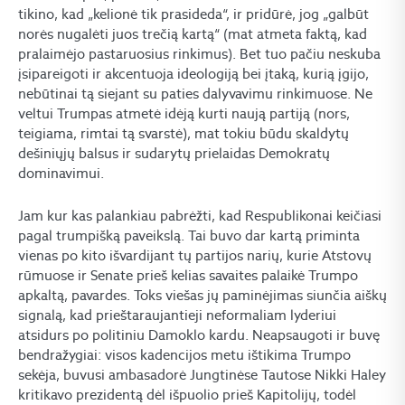
tikino, kad „kelionė tik prasideda“, ir pridūrė, jog „galbūt
norės nugalėti juos trečią kartą“ (mat atmeta faktą, kad
pralaimėjo pastaruosius rinkimus). Bet tuo pačiu neskuba
įsipareigoti ir akcentuoja ideologiją bei įtaką, kurią įgijo,
nebūtinai tą siejant su paties dalyvavimu rinkimuose. Ne
veltui Trumpas atmetė idėją kurti naują partiją (nors,
teigiama, rimtai tą svarstė), mat tokiu būdu skaldytų
dešiniųjų balsus ir sudarytų prielaidas Demokratų
dominavimui.
Jam kur kas palankiau pabrėžti, kad Respublikonai keičiasi
pagal trumpišką paveikslą. Tai buvo dar kartą priminta
vienas po kito išvardijant tų partijos narių, kurie Atstovų
rūmuose ir Senate prieš kelias savaites palaikė Trumpo
apkaltą, pavardes. Toks viešas jų paminėjimas siunčia aiškų
signalą, kad prieštaraujantieji neformaliam lyderiui
atsidurs po politiniu Damoklo kardu. Neapsaugoti ir buvę
bendražygiai: visos kadencijos metu ištikima Trumpo
sekėja, buvusi ambasadorė Jungtinėse Tautose Nikki Haley
kritikavo prezidentą dėl išpuolio prieš Kapitolijų, todėl