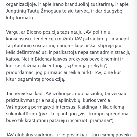
organizacijoje, ir apie Irano branduolinį susitarimą, ir apie
Jungtinių Tautų Žmogaus teisių tarybą, ir dar daugybę
kitų formatų.
Vargu, ar Bideno pozicija taps nauju JAV politiniu
konsensusu. Tendencija mažinti JAV įsitraukimą – ir abejoti
tarptautinių susitarimų nauda – laipsniškai stiprėja jau
kelis dešimtmečius, ir pasikartoja nepaisant administracijų
kaitos. Net ir Bidenas laisvos prekybos beveik nemini ir
kur kas dažniau akcentuoja „sąžiningą prekybą“,
pridurdamas, jog pirmiausiai reikia pirkti JAV, o ne kur
kitur pagamintą produkciją.
Tai nereiškia, kad JAV izoliuojasi nuo pasaulio; tai veikiau
prisitaikymas prie naujų aplinkybių, kurios verčia
Vašingtoną permąstyti interesus. Klaidinga ir šią dilemą
sukarikatūrinti (pvz., teigiant, jog „visi Trumpo sprendimai
buvo tik kraštutinių patarėjų inspiruoti pramanai“).
JAV globalus vaidmuo – ir jo poslinkiai – turi esminį poveikį