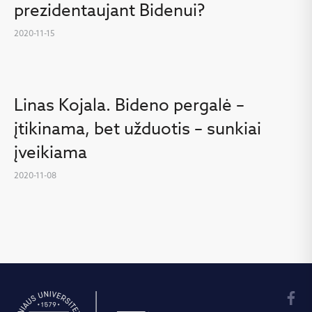
prezidentaujant Bidenui?
2020-11-15
Linas Kojala. Bideno pergalė –
įtikinama, bet užduotis – sunkiai
įveikiama
2020-11-08