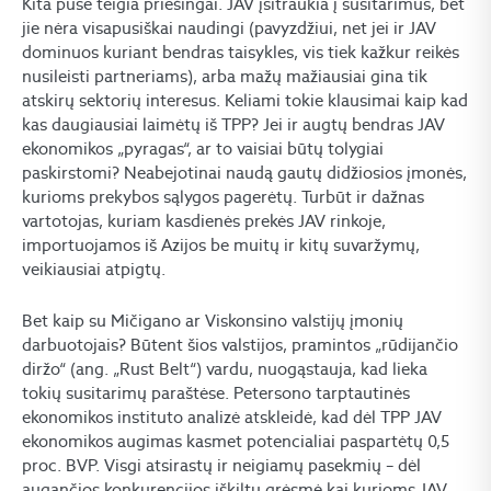
Kita pusė teigia priešingai. JAV įsitraukia į susitarimus, bet
jie nėra visapusiškai naudingi (pavyzdžiui, net jei ir JAV
dominuos kuriant bendras taisykles, vis tiek kažkur reikės
nusileisti partneriams), arba mažų mažiausiai gina tik
atskirų sektorių interesus. Keliami tokie klausimai kaip kad
kas daugiausiai laimėtų iš TPP? Jei ir augtų bendras JAV
ekonomikos „pyragas“, ar to vaisiai būtų tolygiai
paskirstomi? Neabejotinai naudą gautų didžiosios įmonės,
kurioms prekybos sąlygos pagerėtų. Turbūt ir dažnas
vartotojas, kuriam kasdienės prekės JAV rinkoje,
importuojamos iš Azijos be muitų ir kitų suvaržymų,
veikiausiai atpigtų.
Bet kaip su Mičigano ar Viskonsino valstijų įmonių
darbuotojais? Būtent šios valstijos, pramintos „rūdijančio
diržo“ (ang. „Rust Belt“) vardu, nuogąstauja, kad lieka
tokių susitarimų paraštėse. Petersono tarptautinės
ekonomikos instituto analizė atskleidė, kad dėl TPP JAV
ekonomikos augimas kasmet potencialiai paspartėtų 0,5
proc. BVP. Visgi atsirastų ir neigiamų pasekmių – dėl
augančios konkurencijos iškiltų grėsmė kai kurioms JAV