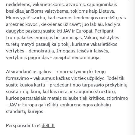
nedidelėms, vakarietiškoms, atviroms, sąjungininkais
besikliaujančioms valstybėms, tokioms kaip Lietuva.
Mums ypač svarbu, kad esamos tendencijos nereikštų vis
aršesnės kovos „kiekvienas už save“; juo labiau, kad yra
daugybė paskatų susitelkti JAV ir Europai. Perlipant
trumpalaikes emocijas bei ambicijas, Vakarų valstybės
turėtų matyti pasaulį kaip tokį, kuriame vakarietiškos
vertybės – demokratija, žmogaus teisės ir laisvės,
vertybinis pagrindas – anaiptol nedominuoja.
Atsirandančius galios – ir normatyvinių kriterijų
formavimo – vakuumus kažkas vis tiek užpildys. Todėl tik
susitelkusios kartu – pradedant nuo tarpusavio prekybinių
susitarimų, kurių kol kas nėra, ir saugumo struktūrų,
kurios pastaraisiais metais sulaukė tiek kritikos, stiprinimo
– JAV ir Europa gali išlikti konkurencingos globalių
standartų kūrėjos.
Perspausdinta iš
delfi.lt