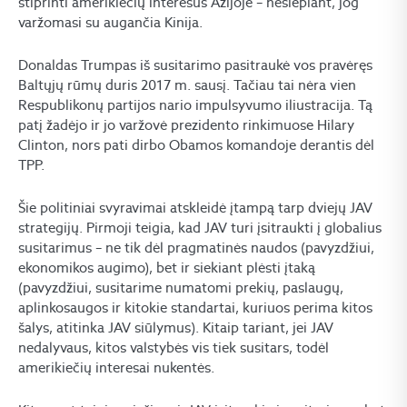
stiprinti amerikiečių interesus Azijoje – neslepiant, jog
varžomasi su augančia Kinija.
Donaldas Trumpas iš susitarimo pasitraukė vos pravėręs
Baltųjų rūmų duris 2017 m. sausį. Tačiau tai nėra vien
Respublikonų partijos nario impulsyvumo iliustracija. Tą
patį žadėjo ir jo varžovė prezidento rinkimuose Hilary
Clinton, nors pati dirbo Obamos komandoje derantis dėl
TPP.
Šie politiniai svyravimai atskleidė įtampą tarp dviejų JAV
strategijų. Pirmoji teigia, kad JAV turi įsitraukti į globalius
susitarimus – ne tik dėl pragmatinės naudos (pavyzdžiui,
ekonomikos augimo), bet ir siekiant plėsti įtaką
(pavyzdžiui, susitarime numatomi prekių, paslaugų,
aplinkosaugos ir kitokie standartai, kuriuos perima kitos
šalys, atitinka JAV siūlymus). Kitaip tariant, jei JAV
nedalyvaus, kitos valstybės vis tiek susitars, todėl
amerikiečių interesai nukentės.