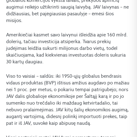
globalios komercijos vyksta laivais, prekybos apimčių
augimui reikėjo užtikrinti saugią laivybą. JAV laivynas – ne
didžiausias, bet pajėgiausias pasaulyje – ėmėsi šios
misijos.
Amerikiečiai kasmet savo laivynui išleidžia apie 160 mlrd.
dolerių, tačiau investicija atsiperka. Tvarus prekių
judėjimas leidžia sukurti milijonus darbo vietų, todėl
skaičiuojama, kad kiekvienas investuotas doleris sukuria
30 kartų daugiau.
Viso to vaisiai – saldūs: iki 1950-ųjų globalus bendrasis
vidaus produktas (BVP) ištisus amžius augdavo po mažiau
nei 1 proc. per metus, o pokariu tempai patrigubėjo; nors
JAV dalis globalioje ekonomikoje per Šaltąjį karą ir po jo
sumenko nuo trečdalio iki maždaug ketvirtadalio, tai
nebuvo pralaimėjimas. JAV kitų šalių ekonomikos augimą,
augantį vartojimą, didesnį polinkį importuoti prekes, taip
pat ir iš JAV, suvokė kaip abipusę naudą.