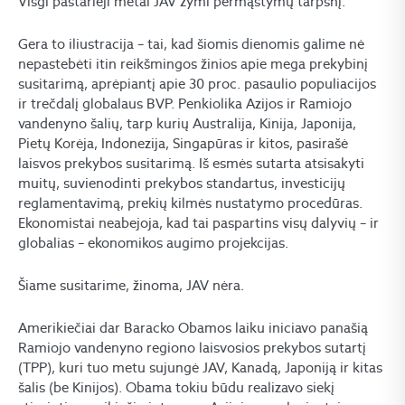
Visgi pastarieji metai JAV žymi permąstymų tarpsnį.
Gera to iliustracija – tai, kad šiomis dienomis galime nė
nepastebėti itin reikšmingos žinios apie mega prekybinį
susitarimą, aprėpiantį apie 30 proc. pasaulio populiacijos
ir trečdalį globalaus BVP. Penkiolika Azijos ir Ramiojo
vandenyno šalių, tarp kurių Australija, Kinija, Japonija,
Pietų Korėja, Indonezija, Singapūras ir kitos, pasirašė
laisvos prekybos susitarimą. Iš esmės sutarta atsisakyti
muitų, suvienodinti prekybos standartus, investicijų
reglamentavimą, prekių kilmės nustatymo procedūras.
Ekonomistai neabejoja, kad tai paspartins visų dalyvių – ir
globalias – ekonomikos augimo projekcijas.
Šiame susitarime, žinoma, JAV nėra.
Amerikiečiai dar Baracko Obamos laiku iniciavo panašią
Ramiojo vandenyno regiono laisvosios prekybos sutartį
(TPP), kuri tuo metu sujungė JAV, Kanadą, Japoniją ir kitas
šalis (be Kinijos). Obama tokiu būdu realizavo siekį