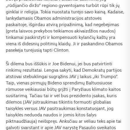
„rūdijančio diržo“ regiono gyventojams turbūt rūpi tik jų
ginklai ir religija. Tokia nuostata turėjo savo kainą. Kadaise,
lankydamasis Obamos administracijos atstovės
paskaitoje, išgirdau atvirą pripažinimą, kad negebėjimas
(greta laisvos prekybos teikiamos akivaizdžios naudos)
tinkamai paskirstyti ir kompensuoti kylančių kaštų yra
viena iš didesnių politinių klaidų. Ji ir paskandino Obamos
pasekėja turėjusią tapti Clinton.
Ši dilema bus iššūkis ir Joe Bidenui, jei bus patvirtinti
rinkimų rezultatai. Lengva sakyti, kad Demokratų partijos
atstovai stebuklingai sugrąžins JAV į laikus „iki Trumpo“.
Taip, vienas pirmųjų Bideno sprendimų Baltuosiuose
rūmuose veikiausiai būtų grįžti į Paryžiaus klimato kaitos
susitarimą. Tačiau tai ir vėl bus prezidento įsakas, kuris
dilemos (JAV įsitraukimas tikintis formuoti globalias
taisykles versus JAV pasitraukimas konstatuojant, jog
taisyklės neduoda naudos ir jomis kitos šalys
piktnaudžiauja) neišspręs. Anksčiau ar vėliau teks apie tai
galvoti svarstant ir apie JAV narystę Pasaulio sveikatos