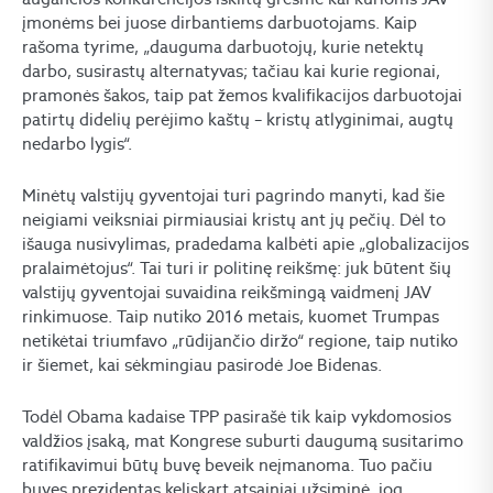
įmonėms bei juose dirbantiems darbuotojams. Kaip
rašoma tyrime, „dauguma darbuotojų, kurie netektų
darbo, susirastų alternatyvas; tačiau kai kurie regionai,
pramonės šakos, taip pat žemos kvalifikacijos darbuotojai
patirtų didelių perėjimo kaštų – kristų atlyginimai, augtų
nedarbo lygis“.
Minėtų valstijų gyventojai turi pagrindo manyti, kad šie
neigiami veiksniai pirmiausiai kristų ant jų pečių. Dėl to
išauga nusivylimas, pradedama kalbėti apie „globalizacijos
pralaimėtojus“. Tai turi ir politinę reikšmę: juk būtent šių
valstijų gyventojai suvaidina reikšmingą vaidmenį JAV
rinkimuose. Taip nutiko 2016 metais, kuomet Trumpas
netikėtai triumfavo „rūdijančio diržo“ regione, taip nutiko
ir šiemet, kai sėkmingiau pasirodė Joe Bidenas.
Todėl Obama kadaise TPP pasirašė tik kaip vykdomosios
valdžios įsaką, mat Kongrese suburti daugumą susitarimo
ratifikavimui būtų buvę beveik neįmanoma. Tuo pačiu
buvęs prezidentas keliskart atsainiai užsiminė, jog