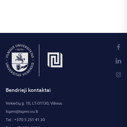
Bendrieji kontaktai
Vokiečių g. 10, LT-01130, Vilnius
tspmi@tspmi.vu.lt
Tel.: +370 5 251 41 30