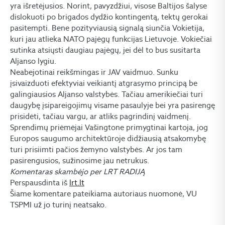
yra išretėjusios. Norint, pavyzdžiui, visose Baltijos šalyse
dislokuoti po brigados dydžio kontingentą, tektų gerokai
pasitempti. Bene pozityviausią signalą siunčia Vokietija,
kuri jau atlieka NATO pajėgų funkcijas Lietuvoje. Vokiečiai
sutinka atsiųsti daugiau pajėgų, jei dėl to bus susitarta
Aljanso lygiu.
Neabejotinai reikšmingas ir JAV vaidmuo. Sunku
įsivaizduoti efektyviai veikiantį atgrasymo principą be
galingiausios Aljanso valstybės. Tačiau amerikiečiai turi
daugybę įsipareigojimų visame pasaulyje bei yra pasirengę
prisidėti, tačiau vargu, ar atliks pagrindinį vaidmenį.
Sprendimų priėmėjai Vašingtone primygtinai kartoja, jog
Europos saugumo architektūroje didžiausią atsakomybę
turi prisiimti pačios žemyno valstybės. Ar jos tam
pasirengusios, sužinosime jau netrukus.
Komentaras skambėjo per LRT RADIJĄ
Perspausdinta iš
lrt.lt
Šiame komentare pateikiama autoriaus nuomonė, VU
TSPMI už jo turinį neatsako.