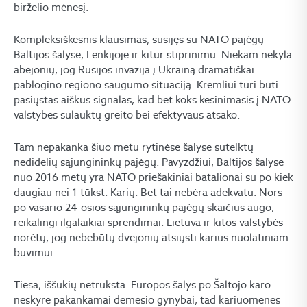
birželio mėnesį.
Kompleksiškesnis klausimas, susijęs su NATO pajėgų
Baltijos šalyse, Lenkijoje ir kitur stiprinimu. Niekam nekyla
abejonių, jog Rusijos invazija į Ukrainą dramatiškai
pablogino regiono saugumo situaciją. Kremliui turi būti
pasiųstas aiškus signalas, kad bet koks kėsinimasis į NATO
valstybes sulauktų greito bei efektyvaus atsako.
Tam nepakanka šiuo metu rytinėse šalyse sutelktų
nedidelių sąjungininkų pajėgų. Pavyzdžiui, Baltijos šalyse
nuo 2016 metų yra NATO priešakiniai batalionai su po kiek
daugiau nei 1 tūkst. Karių. Bet tai nebėra adekvatu. Nors
po vasario 24-osios sąjungininkų pajėgų skaičius augo,
reikalingi ilgalaikiai sprendimai. Lietuva ir kitos valstybės
norėtų, jog nebebūtų dvejonių atsiųsti karius nuolatiniam
buvimui.
Tiesa, iššūkių netrūksta. Europos šalys po Šaltojo karo
neskyrė pakankamai dėmesio gynybai, tad kariuomenės