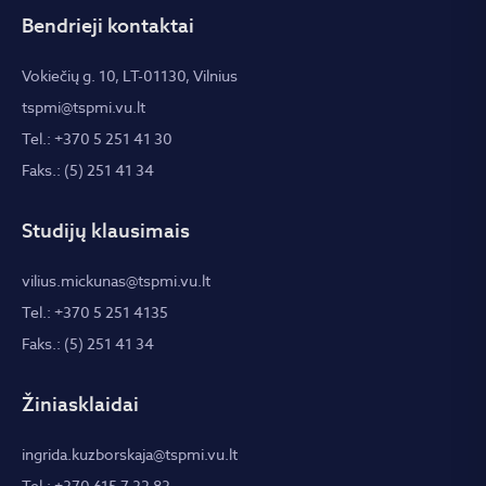
Bendrieji kontaktai
Vokiečių g. 10, LT-01130, Vilnius
tspmi@tspmi.vu.lt
Tel.: +370 5 251 41 30
Faks.: (5) 251 41 34
Studijų klausimais
vilius.mickunas@tspmi.vu.lt
Tel.: +370 5 251 4135
Faks.: (5) 251 41 34
Žiniasklaidai
ingrida.kuzborskaja@tspmi.vu.lt