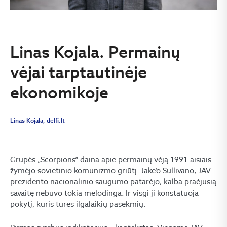
Linas Kojala. Permainų
vėjai tarptautinėje
ekonomikoje
Linas Kojala, delfi.lt
Grupės „Scorpions“ daina apie permainų vėją 1991-aisiais
žymėjo sovietinio komunizmo griūtį. Jake‘o Sullivano, JAV
prezidento nacionalinio saugumo patarėjo, kalba praėjusią
savaitę nebuvo tokia melodinga. Ir visgi ji konstatuoja
pokytį, kuris turės ilgalaikių pasekmių.