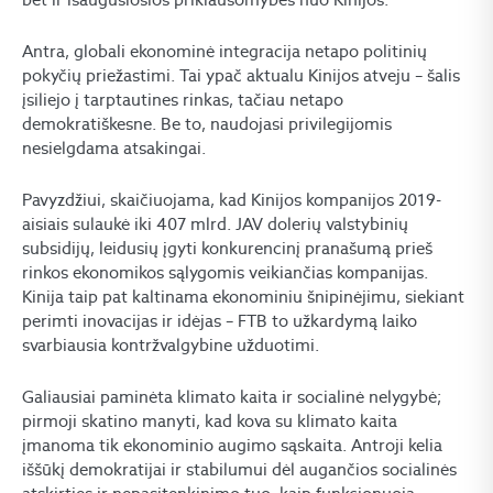
Antra, globali ekonominė integracija netapo politinių
pokyčių priežastimi. Tai ypač aktualu Kinijos atveju – šalis
įsiliejo į tarptautines rinkas, tačiau netapo
demokratiškesne. Be to, naudojasi privilegijomis
nesielgdama atsakingai.
Pavyzdžiui, skaičiuojama, kad Kinijos kompanijos 2019-
aisiais sulaukė iki 407 mlrd. JAV dolerių valstybinių
subsidijų, leidusių įgyti konkurencinį pranašumą prieš
rinkos ekonomikos sąlygomis veikiančias kompanijas.
Kinija taip pat kaltinama ekonominiu šnipinėjimu, siekiant
perimti inovacijas ir idėjas – FTB to užkardymą laiko
svarbiausia kontržvalgybine užduotimi.
Galiausiai paminėta klimato kaita ir socialinė nelygybė;
pirmoji skatino manyti, kad kova su klimato kaita
įmanoma tik ekonominio augimo sąskaita. Antroji kelia
iššūkį demokratijai ir stabilumui dėl augančios socialinės