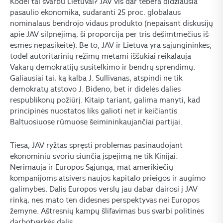
Kodėl tai svarbu Lietuvai? JAV vis dar tebėra didžiausia
pasaulio ekonomika, sudaranti 25 proc. globalaus
nominalaus bendrojo vidaus produkto (nepaisant diskusijų
apie JAV silpnėjimą, ši proporcija per tris dešimtmečius iš
esmės nepasikeitė). Be to, JAV ir Lietuva yra sąjungininkės,
todėl autoritarinių režimų metami iššūkiai reikalauja
Vakarų demokratijų susitelkimo ir bendrų sprendimų.
Galiausiai tai, ką kalba J. Sullivanas, atspindi ne tik
demokratų atstovo J. Bideno, bet ir didelės dalies
respublikonų požiūrį. Kitaip tariant, galima manyti, kad
principinės nuostatos liks galioti net ir keičiantis
Baltuosiuose rūmuose šeimininkaujančiai partijai.
Tiesa, JAV ryžtas spręsti problemas pasinaudojant
ekonominiu svoriu siunčia įspėjimą ne tik Kinijai.
Nerimauja ir Europos Sąjunga, mat amerikiečių
kompanijoms atsivers naujos kapitalo prieigos ir augimo
galimybės. Dalis Europos verslų jau dabar dairosi į JAV
rinką, nes mato ten didesnes perspektyvas nei Europos
žemyne. Aštresnių kampų šlifavimas bus svarbi politinės
darbotvarkės dalis.