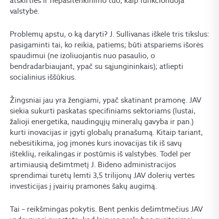
atskirties ir nepasitenkinimo tuo, kaip funkcionuoja
valstybė.
Problemų apstu, o ką daryti? J. Sullivanas iškėlė tris tikslus:
pasigaminti tai, ko reikia, patiems; būti atspariems išorės
spaudimui (ne izoliuojantis nuo pasaulio, o
bendradarbiaujant, ypač su sąjungininkais); atliepti
socialinius iššūkius.
Žingsniai jau yra žengiami, ypač skatinant pramonę. JAV
siekia sukurti paskatas specifiniams sektoriams (lustai,
žalioji energetika, naudingųjų mineralų gavyba ir pan.)
kurti inovacijas ir įgyti globalų pranašumą. Kitaip tariant,
nebesitikima, jog įmonės kurs inovacijas tik iš savų
išteklių, reikalingas ir postūmis iš valstybės. Todėl per
artimiausią dešimtmetį J. Bideno administracijos
sprendimai turėtų lemti 3,5 trilijonų JAV dolerių vertės
investicijas į įvairių pramonės šakų augimą.
Tai – reikšmingas pokytis. Bent penkis dešimtmečius JAV