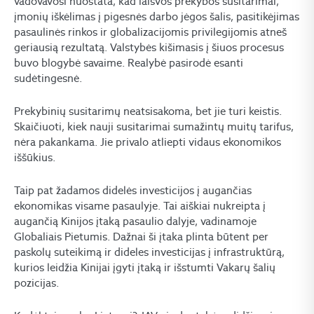
vadovavosi nuostata, kad laisvos prekybos susitarimai,
įmonių iškėlimas į pigesnės darbo jėgos šalis, pasitikėjimas
pasaulinės rinkos ir globalizacijomis privilegijomis atneš
geriausią rezultatą. Valstybės kišimasis į šiuos procesus
buvo blogybė savaime. Realybė pasirodė esanti
sudėtingesnė.
Prekybinių susitarimų neatsisakoma, bet jie turi keistis.
Skaičiuoti, kiek nauji susitarimai sumažintų muitų tarifus,
nėra pakankama. Jie privalo atliepti vidaus ekonomikos
iššūkius.
Taip pat žadamos didelės investicijos į augančias
ekonomikas visame pasaulyje. Tai aiškiai nukreipta į
augančią Kinijos įtaką pasaulio dalyje, vadinamoje
Globaliais Pietumis. Dažnai ši įtaka plinta būtent per
paskolų suteikimą ir dideles investicijas į infrastruktūrą,
kurios leidžia Kinijai įgyti įtaką ir išstumti Vakarų šalių
pozicijas.