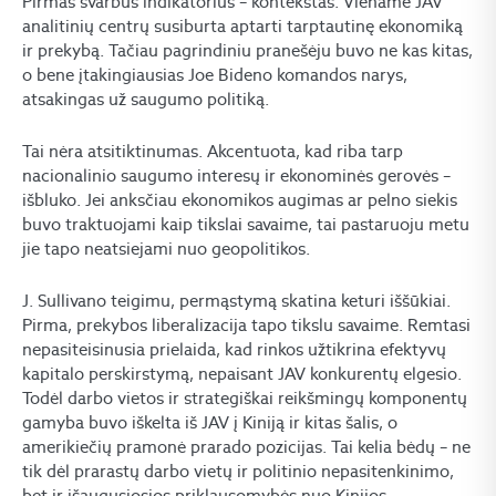
Pirmas svarbus indikatorius – kontekstas. Viename JAV
analitinių centrų susiburta aptarti tarptautinę ekonomiką
ir prekybą. Tačiau pagrindiniu pranešėju buvo ne kas kitas,
o bene įtakingiausias Joe Bideno komandos narys,
atsakingas už saugumo politiką.
Tai nėra atsitiktinumas. Akcentuota, kad riba tarp
nacionalinio saugumo interesų ir ekonominės gerovės –
išbluko. Jei anksčiau ekonomikos augimas ar pelno siekis
buvo traktuojami kaip tikslai savaime, tai pastaruoju metu
jie tapo neatsiejami nuo geopolitikos.
J. Sullivano teigimu, permąstymą skatina keturi iššūkiai.
Pirma, prekybos liberalizacija tapo tikslu savaime. Remtasi
nepasiteisinusia prielaida, kad rinkos užtikrina efektyvų
kapitalo perskirstymą, nepaisant JAV konkurentų elgesio.
Todėl darbo vietos ir strategiškai reikšmingų komponentų
gamyba buvo iškelta iš JAV į Kiniją ir kitas šalis, o
amerikiečių pramonė prarado pozicijas. Tai kelia bėdų – ne
tik dėl prarastų darbo vietų ir politinio nepasitenkinimo,
bet ir išaugusiosios priklausomybės nuo Kinijos.