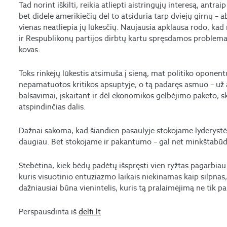
Tad norint iškilti, reikia atliepti aistringųjų interesą, antr
bet didelė amerikiečių dėl to atsiduria tarp dviejų girnų – ab
vienas neatliepia jų lūkesčių. Naujausia apklausa rodo, ka
ir Respublikonų partijos dirbtų kartu spręsdamos problemas,
kovas.
Toks rinkėjų lūkestis atsimuša į sieną, mat politiko oponentui
nepamatuotos kritikos apsuptyje, o tą padaręs asmuo – už a
balsavimai, įskaitant ir dėl ekonomikos gelbėjimo paketo, ske
atspindinčias dalis.
Dažnai sakoma, kad šiandien pasaulyje stokojame lyderystės
daugiau. Bet stokojame ir pakantumo – gal net minkštabūd
Stebėtina, kiek bėdų padėtų išspręsti vien ryžtas pagarbiau ž
kuris visuotinio entuziazmo laikais niekinamas kaip silpna
dažniausiai būna vienintelis, kuris tą pralaimėjimą ne tik pake
Perspausdinta iš
delfi.lt