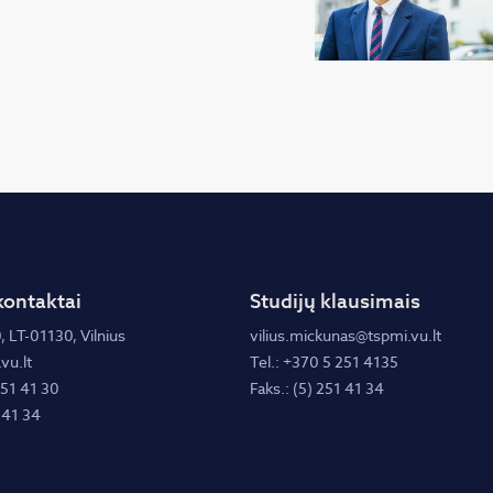
kontaktai
Studijų klausimais
, LT-01130, Vilnius
vilius.mickunas@tspmi.vu.lt
vu.lt
Tel.: +370 5 251 4135
251 41 30
Faks.: (5) 251 41 34
 41 34