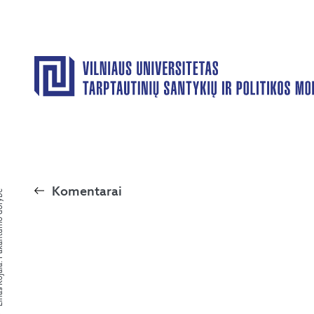
Komentarai
antumo dorybė