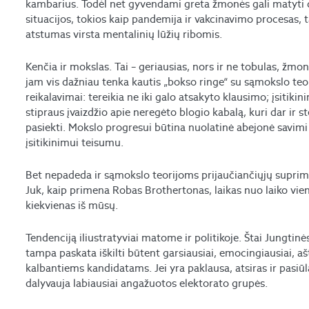
kambarius. Todėl net gyvendami greta žmonės gali matyti di
situacijos, tokios kaip pandemija ir vakcinavimo procesas, t
atstumas virsta mentalinių lūžių ribomis.
Kenčia ir mokslas. Tai – geriausias, nors ir ne tobulas, žmo
jam vis dažniau tenka kautis „bokso ringe“ su sąmokslo te
reikalavimai: tereikia ne iki galo atsakyto klausimo; įsitikin
stipraus įvaizdžio apie neregėto blogio kabalą, kuri dar ir 
pasiekti. Mokslo progresui būtina nuolatinė abejonė savi
įsitikinimui teisumu.
Bet nepadeda ir sąmokslo teorijoms prijaučiančiųjų suprimity
Juk, kaip primena Robas Brothertonas, laikas nuo laiko viena
kiekvienas iš mūsų.
Tendenciją iliustratyviai matome ir politikoje. Štai Jungtinė
tampa paskata iškilti būtent garsiausiai, emocingiausiai, ašt
kalbantiems kandidatams. Jei yra paklausa, atsiras ir pasiūl
dalyvauja labiausiai angažuotos elektorato grupės.