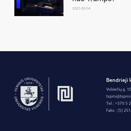
2021-03-14
Bendrieji 
Vokiečių g. 10
tspmi@tspmi.
Tel.: +370 5 
Faks.: (5) 251