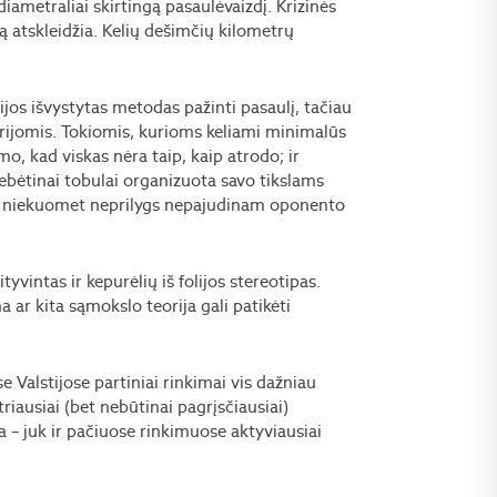
ametraliai skirtingą pasaulėvaizdį. Krizinės
ą atskleidžia. Kelių dešimčių kilometrų
nijos išvystytas metodas pažinti pasaulį, tačiau
orijomis. Tokiomis, kurioms keliami minimalūs
imo, kad viskas nėra taip, kaip atrodo; ir
stebėtinai tobulai organizuota savo tikslams
mi niekuomet neprilygs nepajudinam oponento
vintas ir kepurėlių iš folijos stereotipas.
 ar kita sąmokslo teorija gali patikėti
se Valstijose partiniai rinkimai vis dažniau
riausiai (bet nebūtinai pagrįsčiausiai)
a – juk ir pačiuose rinkimuose aktyviausiai