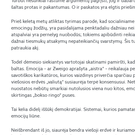
Turbūt nesunkiai rastume argumentų pagrįsti, jog ir dabar
šaltas protas ir pakantumas. O ir paskatos yra elgtis priešin
Prieš keletą metų atliktas tyrimas parodė, kad socialiniame 
emocingų žodžių, yra pasidalijama penktadaliu dažniau nei 
atspalviai yra pernelyg nuobodūs; tokiems apibūdinti reikia
dažnai tiesmukų atsakymų nepateikiančių svarstymų. Šis tu
patraukia akį.
Todėl dėmesio siekiantys vartotojai skatinami pamiršti, kad p
baltas. Emocija – ar Zweigo aprašyta „aistra“ – reikalauja
savotiškos karikatūros, kurios vaizdinys priverčia sparčiau pl
viešosios erdvės „valiutą“ susiaurėja terpė konsensusui. Net j
nuostatos nebūtų smarkiai nutolusios viena nuo kitos, emoc
skirtingas „bokso ringo“ puses.
Tai kelia didelį iššūkį demokratijai. Sistemai, kurios pama
emocijų liūne.
Neišbrendant iš jo, siaurėja bendra viešoji erdvė ir kuriamo