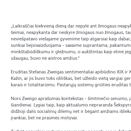
„Laikraščiai kiekvieną dieną dar nepylė ant žmogaus neapyka
šeimai, neapykanta dar neskyrė žmogaus nuo žmogaus, tau
neviešpatavo viešajame gyvenime taip atgarsiai kaip dabar; 
sunkiai beįsivaizduojama – savaime suprantama; pakantumas
minkštabūdiškumu ir gležnumu, o aukštintas kaip etinė jėg
užaugau, buvo ne aistros amžius.“
Eruditas Stefanas Zweigas sentimentaliai apibūdino XIX ir X
Kažin, ar jis buvo toks idiliškas, bet užleido vietą vargiai
karais ir totalitarizmu. Pastarųjų sistemų griūties eruditas t
Nors Zweigo aprašomas kontekstas – šimtmečio senumo, ja
šiandienai. Lygiai taip, kaip aktualumo nepraranda Šekspyro
didžioji dalis socialinių dilemų net ir bėgant amžiams išlieka
įrankiai, bet ne prasmės motyvai.