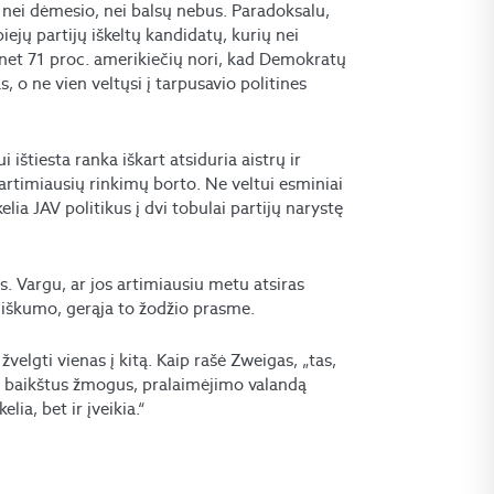
aip nei dėmesio, nei balsų nebus. Paradoksalu,
iejų partijų iškeltų kandidatų, kurių nei
d net 71 proc. amerikiečių nori, kad Demokratų
 o ne vien veltųsi į tarpusavio politines
 ištiesta ranka iškart atsiduria aistrų ir
rtimiausių rinkimų borto. Ne veltui esminiai
lia JAV politikus į dvi tobulai partijų narystę
. Vargu, ar jos artimiausiu metu atsiras
iškumo, gerąja to žodžio prasme.
velgti vienas į kitą. Kaip rašė Zweigas, „tas,
s, baikštus žmogus, pralaimėjimo valandą
lia, bet ir įveikia.“