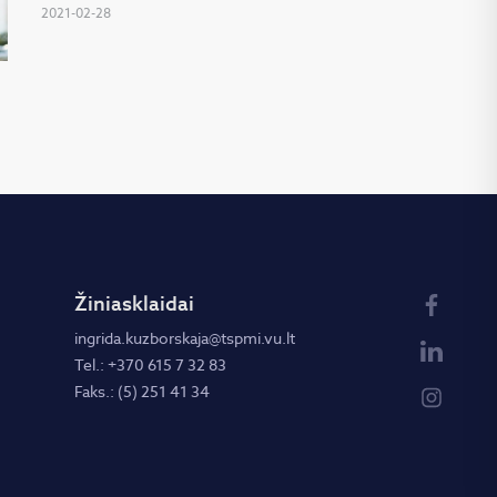
2021-02-28
Žiniasklaidai
ingrida.kuzborskaja@tspmi.vu.lt
Tel.: +370 615 7 32 83
Faks.: (5) 251 41 34