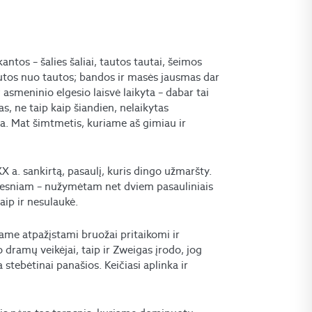
ntos – šalies šaliai, tautos tautai, šeimos
tos nuo tautos; bandos ir masės jausmas dar
asmeninio elgesio laisvė laikyta – dabar tai
, ne taip kaip šiandien, nelaikytas
a. Mat šimtmetis, kuriame aš gimiau ir
X a. sankirtą, pasaulį, kuris dingo užmaršty.
 geresniam – nužymėtam net dviem pasauliniais
aip ir nesulaukė.
me atpažįstami bruožai pritaikomi ir
 dramų veikėjai, taip ir Zweigas įrodo, jog
 stebėtinai panašios. Keičiasi aplinka ir