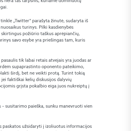
tis nėra tas tarpsnis, kuriame dominuotų
gai.
tinkle „Twitter“ parašyta žinutė, sudaryta iš
nuosaikus turinys. Pilki kasdienybės
 skirtingus požiūrio taškus aprėpiančių,
rinys savo esybe yra priešingas tam, kuris
asaulis tik labai retais atvejais yra juodas ar
 perdėm supaprastinto oponento pateikimo,
akti širdį, bet ne veikti protą. Turint tokią
ei faktiškai kelių diskusijos dalyvių
ijomis grįsta pokalbio eiga juos nukreiptų į
tas – susitarimo paieška, sunku manevruoti vien
s paskatos užsidaryti į izoliuotus informacijos