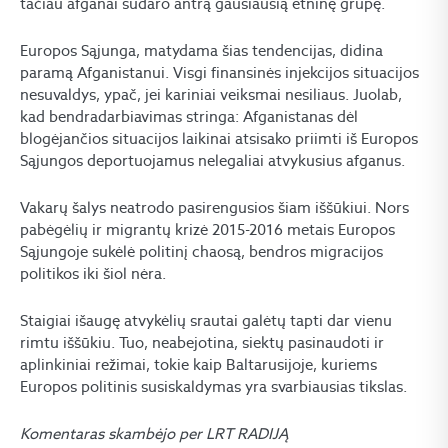
tačiau afganai sudaro antrą gausiausią etninę grupę.
Europos Sąjunga, matydama šias tendencijas, didina
paramą Afganistanui. Visgi finansinės injekcijos situacijos
nesuvaldys, ypač, jei kariniai veiksmai nesiliaus. Juolab,
kad bendradarbiavimas stringa: Afganistanas dėl
blogėjančios situacijos laikinai atsisako priimti iš Europos
Sąjungos deportuojamus nelegaliai atvykusius afganus.
Vakarų šalys neatrodo pasirengusios šiam iššūkiui. Nors
pabėgėlių ir migrantų krizė 2015-2016 metais Europos
Sąjungoje sukėlė politinį chaosą, bendros migracijos
politikos iki šiol nėra.
Staigiai išaugę atvykėlių srautai galėtų tapti dar vienu
rimtu iššūkiu. Tuo, neabejotina, siektų pasinaudoti ir
aplinkiniai režimai, tokie kaip Baltarusijoje, kuriems
Europos politinis susiskaldymas yra svarbiausias tikslas.
Komentaras skambėjo per LRT RADIJĄ