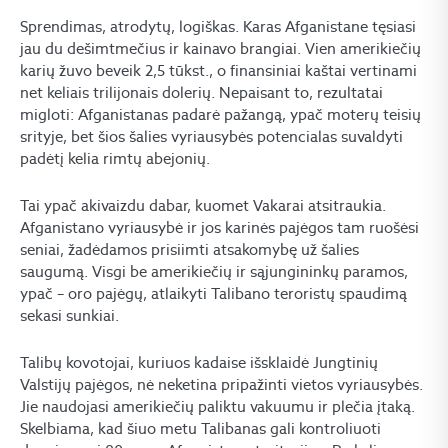
Sprendimas, atrodytų, logiškas. Karas Afganistane tęsiasi
jau du dešimtmečius ir kainavo brangiai. Vien amerikiečių
karių žuvo beveik 2,5 tūkst., o finansiniai kaštai vertinami
net keliais trilijonais dolerių. Nepaisant to, rezultatai
migloti: Afganistanas padarė pažangą, ypač moterų teisių
srityje, bet šios šalies vyriausybės potencialas suvaldyti
padėtį kelia rimtų abejonių.
Tai ypač akivaizdu dabar, kuomet Vakarai atsitraukia.
Afganistano vyriausybė ir jos karinės pajėgos tam ruošėsi
seniai, žadėdamos prisiimti atsakomybę už šalies
saugumą. Visgi be amerikiečių ir sąjungininkų paramos,
ypač – oro pajėgų, atlaikyti Talibano teroristų spaudimą
sekasi sunkiai.
Talibų kovotojai, kuriuos kadaise išsklaidė Jungtinių
Valstijų pajėgos, nė neketina pripažinti vietos vyriausybės.
Jie naudojasi amerikiečių paliktu vakuumu ir plečia įtaką.
Skelbiama, kad šiuo metu Talibanas gali kontroliuoti