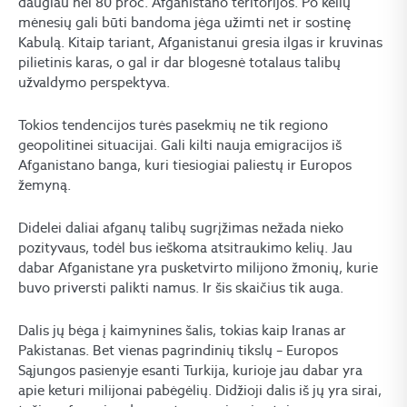
daugiau nei 80 proc. Afganistano teritorijos. Po kelių
mėnesių gali būti bandoma jėga užimti net ir sostinę
Kabulą. Kitaip tariant, Afganistanui gresia ilgas ir kruvinas
pilietinis karas, o gal ir dar blogesnė totalaus talibų
užvaldymo perspektyva.
Tokios tendencijos turės pasekmių ne tik regiono
geopolitinei situacijai. Gali kilti nauja emigracijos iš
Afganistano banga, kuri tiesiogiai paliestų ir Europos
žemyną.
Didelei daliai afganų talibų sugrįžimas nežada nieko
pozityvaus, todėl bus ieškoma atsitraukimo kelių. Jau
dabar Afganistane yra pusketvirto milijono žmonių, kurie
buvo priversti palikti namus. Ir šis skaičius tik auga.
Dalis jų bėga į kaimynines šalis, tokias kaip Iranas ar
Pakistanas. Bet vienas pagrindinių tikslų – Europos
Sąjungos pasienyje esanti Turkija, kurioje jau dabar yra
apie keturi milijonai pabėgėlių. Didžioji dalis iš jų yra sirai,