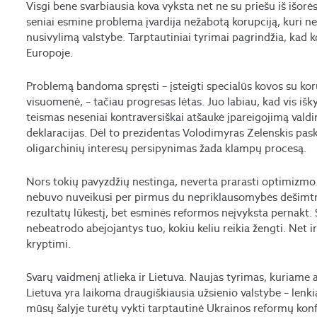
Visgi bene svarbiausia kova vyksta net ne su priešu iš išorė
seniai esmine problema įvardija nežabotą korupciją, kuri n
nusivylimą valstybe. Tarptautiniai tyrimai pagrindžia, kad 
Europoje.
Problemą bandoma spręsti – įsteigti specialūs kovos su korupc
visuomenė, – tačiau progresas lėtas. Juo labiau, kad vis išky
teismas neseniai kontraversiškai atšaukė įpareigojimą valdi
deklaracijas. Dėl to prezidentas Volodimyras Zelenskis pas
oligarchinių interesų persipynimas žada klampų procesą.
Nors tokių pavyzdžių nestinga, neverta prarasti optimizmo.
nebuvo nuveikusi per pirmus du nepriklausomybės dešimtm
rezultatų lūkestį, bet esminės reformos neįvyksta pernakt. S
nebeatrodo abejojantys tuo, kokiu keliu reikia žengti. Net ir
kryptimi.
Svarų vaidmenį atlieka ir Lietuva. Naujas tyrimas, kuriame 
Lietuva yra laikoma draugiškiausia užsienio valstybe – lenk
mūsų šalyje turėtų vykti tarptautinė Ukrainos reformų konfe