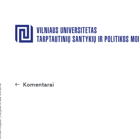
Komentarai
amiršta Ukraina