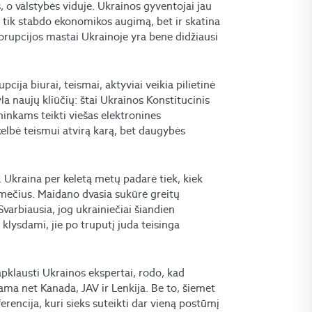
s, o valstybės viduje. Ukrainos gyventojai jau
e tik stabdo ekonomikos augimą, bet ir skatina
korupcijos mastai Ukrainoje yra bene didžiausi
ija biurai, teismai, aktyviai veikia pilietinė
la naujų kliūčių: štai Ukrainos Konstitucinis
ninkams teikti viešas elektronines
kelbė teismui atvirą karą, bet daugybės
 Ukraina per keletą metų padarė tiek, kiek
ečius. Maidano dvasia sukūrė greitų
varbiausia, jog ukrainiečiai šiandien
 klysdami, jie po truputį juda teisinga
apklausti Ukrainos ekspertai, rodo, kad
iama net Kanada, JAV ir Lenkija. Be to, šiemet
rencija, kuri sieks suteikti dar vieną postūmį