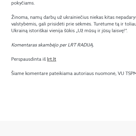
pokyčiams.
Žinoma, namų darbų už ukrainiečius niekas kitas nepadarys,
valstybėmis, gali prisidėti prie sėkmės. Turėtume tą ir toliau
Ukrainą istoriškai vienija šūkis „Už mūsų ir jūsų laisvę!“.
Komentaras skambėjo per LRT RADIJĄ.
Perspausdinta iš
lrt.lt
Šiame komentare pateikiama autoriaus nuomonė, VU TSPMI 