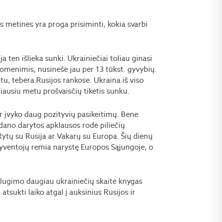
 metinės yra proga prisiminti, kokia svarbi
 ten išlieka sunki. Ukrainiečiai toliau ginasi
duomenimis, nusinešė jau per 13 tūkst. gyvybių.
tu, tebėra Rusijos rankose. Ukraina iš viso
miausiu metu prošvaisčių tikėtis sunku.
ar įvyko daug pozityvių pasikeitimų. Bene
aidano darytos apklausos rodė piliečių
Rytų su Rusija ar Vakarų su Europa. Šių dienų
yventojų remia narystę Europos Sąjungoje, o
žlugimo daugiau ukrainiečių skaitė knygas
atsukti laiko atgal į auksinius Rusijos ir