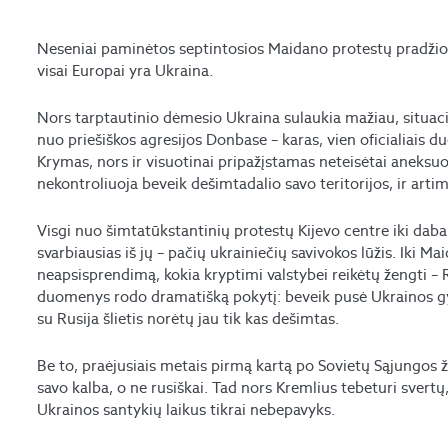
Neseniai paminėtos septintosios Maidano protestų pradžios
visai Europai yra Ukraina.
Nors tarptautinio dėmesio Ukraina sulaukia mažiau, situacija
nuo priešiškos agresijos Donbase – karas, vien oficialiais 
Krymas, nors ir visuotinai pripažįstamas neteisėtai aneksuo
nekontroliuoja beveik dešimtadalio savo teritorijos, ir arti
Visgi nuo šimtatūkstantinių protestų Kijevo centre iki dab
svarbiausias iš jų – pačių ukrainiečių savivokos lūžis. Iki M
neapsisprendimą, kokia kryptimi valstybei reikėtų žengti – 
duomenys rodo dramatišką pokytį: beveik pusė Ukrainos g
su Rusija šlietis norėtų jau tik kas dešimtas.
Be to, praėjusiais metais pirmą kartą po Sovietų Sąjungos 
savo kalba, o ne rusiškai. Tad nors Kremlius tebeturi svertų, 
Ukrainos santykių laikus tikrai nebepavyks.