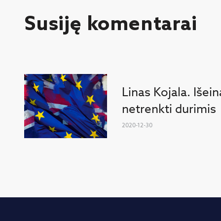
Susiję komentarai
Linas Kojala. Išei
netrenkti durimis
2020-12-30