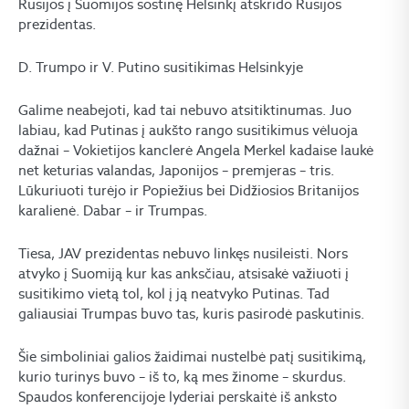
Rusijos į Suomijos sostinę Helsinkį atskrido Rusijos
prezidentas.
D. Trumpo ir V. Putino susitikimas Helsinkyje
Galime neabejoti, kad tai nebuvo atsitiktinumas. Juo
labiau, kad Putinas į aukšto rango susitikimus vėluoja
dažnai – Vokietijos kanclerė Angela Merkel kadaise laukė
net keturias valandas, Japonijos – premjeras – tris.
Lūkuriuoti turėjo ir Popiežius bei Didžiosios Britanijos
karalienė. Dabar – ir Trumpas.
Tiesa, JAV prezidentas nebuvo linkęs nusileisti. Nors
atvyko į Suomiją kur kas anksčiau, atsisakė važiuoti į
susitikimo vietą tol, kol į ją neatvyko Putinas. Tad
galiausiai Trumpas buvo tas, kuris pasirodė paskutinis.
Šie simboliniai galios žaidimai nustelbė patį susitikimą,
kurio turinys buvo – iš to, ką mes žinome – skurdus.
Spaudos konferencijoje lyderiai perskaitė iš anksto