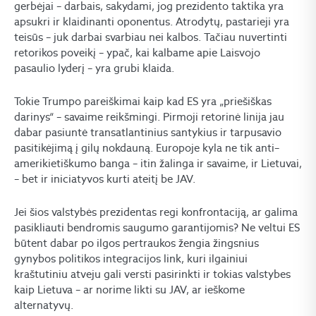
gerbėjai – darbais, sakydami, jog prezidento taktika yra
apsukri ir klaidinanti oponentus. Atrodytų, pastarieji yra
teisūs – juk darbai svarbiau nei kalbos. Tačiau nuvertinti
retorikos poveikį – ypač, kai kalbame apie Laisvojo
pasaulio lyderį – yra grubi klaida.
Tokie Trumpo pareiškimai kaip kad ES yra „priešiškas
darinys“ – savaime reikšmingi. Pirmoji retorinė linija jau
dabar pasiuntė transatlantinius santykius ir tarpusavio
pasitikėjimą į gilų nokdauną. Europoje kyla ne tik anti–
amerikietiškumo banga – itin žalinga ir savaime, ir Lietuvai,
– bet ir iniciatyvos kurti ateitį be JAV.
Jei šios valstybės prezidentas regi konfrontaciją, ar galima
pasikliauti bendromis saugumo garantijomis? Ne veltui ES
būtent dabar po ilgos pertraukos žengia žingsnius
gynybos politikos integracijos link, kuri ilgainiui
kraštutiniu atveju gali versti pasirinkti ir tokias valstybes
kaip Lietuva – ar norime likti su JAV, ar ieškome
alternatyvų.