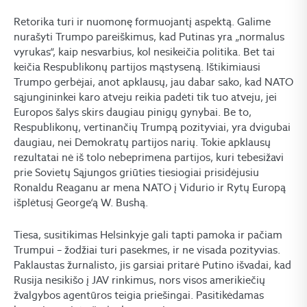
Retorika turi ir nuomonę formuojantį aspektą. Galime
nurašyti Trumpo pareiškimus, kad Putinas yra „normalus
vyrukas“, kaip nesvarbius, kol nesikeičia politika. Bet tai
keičia Respublikonų partijos mąstyseną. Ištikimiausi
Trumpo gerbėjai, anot apklausų, jau dabar sako, kad NATO
sąjungininkei karo atveju reikia padėti tik tuo atveju, jei
Europos šalys skirs daugiau pinigų gynybai. Be to,
Respublikonų, vertinančių Trumpą pozityviai, yra dvigubai
daugiau, nei Demokratų partijos narių. Tokie apklausų
rezultatai nė iš tolo nebeprimena partijos, kuri tebesižavi
prie Sovietų Sąjungos griūties tiesiogiai prisidėjusiu
Ronaldu Reaganu ar mena NATO į Vidurio ir Rytų Europą
išplėtusį George‘ą W. Bushą.
Tiesa, susitikimas Helsinkyje gali tapti pamoka ir pačiam
Trumpui – žodžiai turi pasekmes, ir ne visada pozityvias.
Paklaustas žurnalisto, jis garsiai pritarė Putino išvadai, kad
Rusija nesikišo į JAV rinkimus, nors visos amerikiečių
žvalgybos agentūros teigia priešingai. Pasitikėdamas