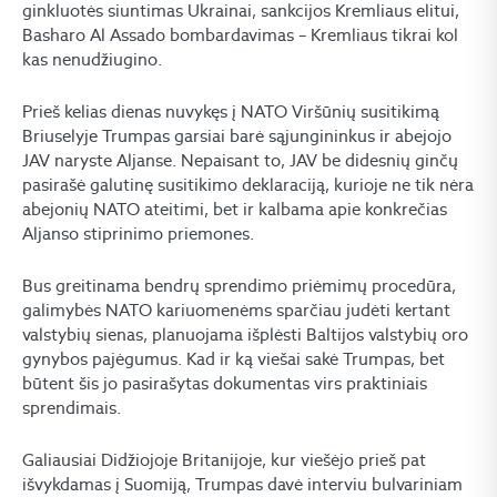
ginkluotės siuntimas Ukrainai, sankcijos Kremliaus elitui,
Basharo Al Assado bombardavimas – Kremliaus tikrai kol
kas nenudžiugino.
Prieš kelias dienas nuvykęs į NATO Viršūnių susitikimą
Briuselyje Trumpas garsiai barė sąjungininkus ir abejojo
JAV naryste Aljanse. Nepaisant to, JAV be didesnių ginčų
pasirašė galutinę susitikimo deklaraciją, kurioje ne tik nėra
abejonių NATO ateitimi, bet ir kalbama apie konkrečias
Aljanso stiprinimo priemones.
Bus greitinama bendrų sprendimo priėmimų procedūra,
galimybės NATO kariuomenėms sparčiau judėti kertant
valstybių sienas, planuojama išplėsti Baltijos valstybių oro
gynybos pajėgumus. Kad ir ką viešai sakė Trumpas, bet
būtent šis jo pasirašytas dokumentas virs praktiniais
sprendimais.
Galiausiai Didžiojoje Britanijoje, kur viešėjo prieš pat
išvykdamas į Suomiją, Trumpas davė interviu bulvariniam