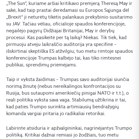
„The Sun“, kuriame aršiai kritikavo premjerą Theresą May ir
sakė, kad taip prastai derėdamasi su Europos Sąjunga dėl
„Brexit“ ji neturėtų tikėtis palankaus prekybinio susitarimo
su JAV. Tačiau vėliau, oficialioje spaudos konferencijoje,
negailėjo pagyrų Didžiajai Britanijai, May ir derybų
procesui. Kas pasikeitė per tą laiką? Niekas. Tik tiek, kad
pirmuoju atveju laikraščio auditorija yra specifinė –
išskirtinai skeptiška ES atžvilgiu; tuo metu rimtoje spaudos
konferencijoje Trumpas kalbėjo tai, kas tiko rimtesnei
publikai, sprendimų priėmėjams.
Taip ir vyksta žaidimas – Trumpas savo auditorijai siunčia
norimą žinutę (nebus nereikalingos konfrontacijos su
Rusija, bus sutaupomi amerikiečių pinigai NATO ir t.t.), o
reali politika vyksta sava vaga. Stabilumą užtikrina ir tai,
kad paties Trumpo surinkta artimiausių bendražygių
komanda vargiai pritaria jo radikaliai retorikai.
Labirinte atsiduria ir apžvalgininkai, nagrinėjantys Trumpo
politiką. Kritikai dažnai remiasi jo žodžiais, tuo metu