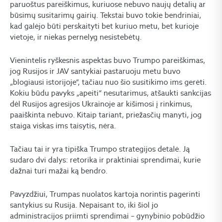
paruoštus pareiškimus, kuriuose nebuvo naujų detalių ar
būsimų susitarimų gairių. Tekstai buvo tokie bendriniai,
kad galėjo būti perskaityti bet kuriuo metu, bet kurioje
vietoje, ir niekas pernelyg nesistebėtų.
Vienintelis ryškesnis aspektas buvo Trumpo pareiškimas,
jog Rusijos ir JAV santykiai pastaruoju metu buvo
„blogiausi istorijoje“, tačiau nuo šio susitikimo ims gerėti.
Kokiu būdu pavyks „apeiti“ nesutarimus, atšaukti sankcijas
dėl Rusijos agresijos Ukrainoje ar kišimosi į rinkimus,
paaiškinta nebuvo. Kitaip tariant, priežasčių manyti, jog
staiga viskas ims taisytis, nėra.
Tačiau tai ir yra tipiška Trumpo strategijos detalė. Ją
sudaro dvi dalys: retorika ir praktiniai sprendimai, kurie
dažnai turi mažai ką bendro.
Pavyzdžiui, Trumpas nuolatos kartoja norintis pagerinti
santykius su Rusija. Nepaisant to, iki šiol jo
administracijos priimti sprendimai – gynybinio pobūdžio