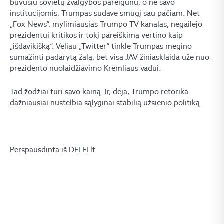
buvusiu sovietų žvalgybos pareigūnu, o ne savo
institucijomis, Trumpas sudavė smūgį sau pačiam. Net
„Fox News“, mylimiausias Trumpo TV kanalas, negailėjo
prezidentui kritikos ir tokį pareiškimą vertino kaip
„išdavikišką“. Vėliau „Twitter“ tinkle Trumpas mėgino
sumažinti padarytą žalą, bet visa JAV žiniasklaida ūžė nuo
prezidento nuolaidžiavimo Kremliaus vadui.
Tad žodžiai turi savo kainą. Ir, deja, Trumpo retorika
dažniausiai nustelbia sąlyginai stabilią užsienio politiką.
Perspausdinta iš DELFI.lt