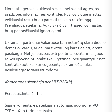
Nors tai – gerokai kuklesni siekiai, nei skelbti agresijos
pradžioje, informacinės kontrolės Rusijos viduje mastas
veikiausiai rastų būdų pateikti tai kaip reikšmingą
Kremliaus pasiekimą. Aukų skaičius ir tragedijos mastas
būtų paprasčiausiai ignoruojami.
Ukraina ir partneriai Vakaruose tam neturėtų skirti didelio
dėmesio. Vargu, ar galima tikėtis, jog karas galėtų greitai
pasibaigti. Net jei bus pasiekti politiniai susitarimai, juos
reikės įgyvendinti praktiškai. Ryžtingai besiginantys ir net
kontratakuoti kai kur sugebantys ukrainiečiai tikrai
nesileis agresoriaus stumdomi.
Komentaras skambėjo per LRT RADIJĄ
Perspausdinta iš
lrt.lt
Šiame komentare pateikiama autoriaus nuomonė, VU
TSPMI už jo turinį neatsako.