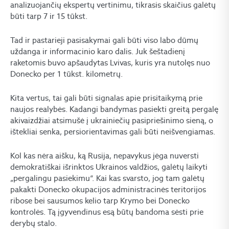
analizuojančių ekspertų vertinimu, tikrasis skaičius galėtų
būti tarp 7 ir 15 tūkst.
Tad ir pastarieji pasisakymai gali būti viso labo dūmų
uždanga ir informacinio karo dalis. Juk šeštadienį
raketomis buvo apšaudytas Lvivas, kuris yra nutolęs nuo
Donecko per 1 tūkst. kilometrų.
Kita vertus, tai gali būti signalas apie prisitaikymą prie
naujos realybės. Kadangi bandymas pasiekti greitą pergalę
akivaizdžiai atsimušė į ukrainiečių pasipriešinimo sieną, o
ištekliai senka, persiorientavimas gali būti neišvengiamas.
Kol kas nėra aišku, ką Rusija, nepavykus jėga nuversti
demokratiškai išrinktos Ukrainos valdžios, galėtų laikyti
„pergalingu pasiekimu“. Kai kas svarsto, jog tam galėtų
pakakti Donecko okupacijos administracinės teritorijos
ribose bei sausumos kelio tarp Krymo bei Donecko
kontrolės. Tą įgyvendinus esą būtų bandoma sėsti prie
derybų stalo.