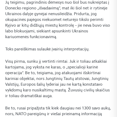
Jų teigimu, pagrindinis dėmesys nuo šiol bus nukreiptas į
Donecko regiono „išvadavimą“, mat iki šiol net ir rytinėje
Ukrainos dalyje gynėjai nenusileidžia. Pridurta, jog
okupacinės pajėgos niekuomet neturėjo tikslo perimti
Kyjivo ar kitų didžiųjų miestų kontrolę – jie neva buvo viso
labo blokuojami, siekiant apsunkinti Ukrainos
kariuomenės funkcionavimą.
Toks pareiškimas sulaukė įvairių interpretacijų.
Visų pirma, sunku jį vertinti rimtai. Juk ir toliau atkakliai
kartojama, jog vyksta ne karas, o „specialioji karinė
operacija“. Be to, teigiama, jog atakuojami išskirtinai
kariniai objektai, nors Jungtinių Tautų atstovai, Jungtinių
Valstijų, Europos šalių lyderiai jau ne kartą konstatavo
vykdomų karo nusikaltimų mastą. Žuvusių civilių skaičius
ir toliau dramatiškai auga.
Be to, rusai pripažįsta tik kiek daugiau nei 1300 savo aukų,
nors, NATO pareigūnų ir viešai prieinamą informaciją